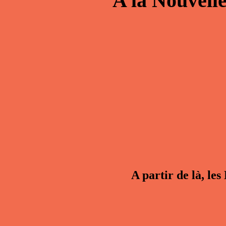
A la
Nouvell
A partir de là