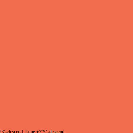
°23’ -descend, Lune +7°5’ -descend.