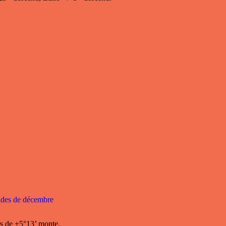
6
nides de décembre
ors de +5°13’ monte.