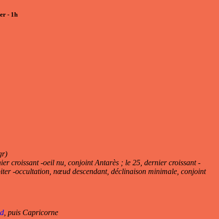
er - 1h
gr)
er croissant -oeil nu, conjoint Antarès ; le 25, dernier croissant -
piter -occultation, nœud descendant, déclinaison minimale, conjoint
ud
, puis Capricorne