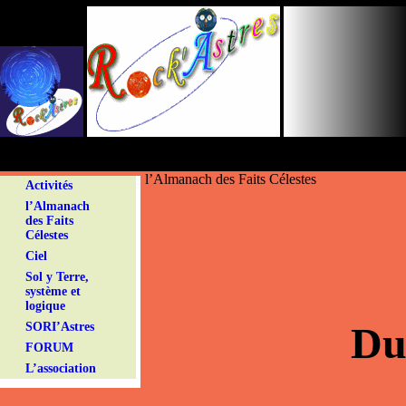
Panneau de gestion des cookies
l’Almanach des Faits Célestes
Activités
l’Almanach
des Faits
Célestes
Ciel
Sol y Terre,
système et
logique
Du
SORI’Astres
FORUM
L’association