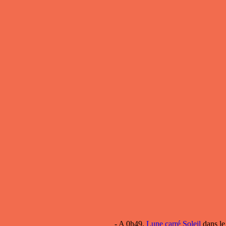
- A 0h49,
Lune carré Soleil
dans le