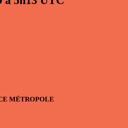
9
à
5h13
UTC
RANCE MÉTROPOLE