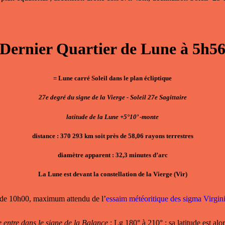
Dernier Quartier de Lune à 5h5
= Lune carré Soleil dans le plan écliptique
27e degré du signe de la Vierge - Soleil 27e Sagittaire
latitude de la Lune +5°10’ -monte
distance : 370 293 km soit près de 58,06 rayons terrestres
diamètre apparent : 32,3 minutes d’arc
La Lune est devant la constellation de la Vierge (Vir)
de 10h00, maximum attendu de l’
essaim météoritique des sigma Virgi
 entre dans le signe de la Balance
; Lg 180° à 210° ; sa latitude est al