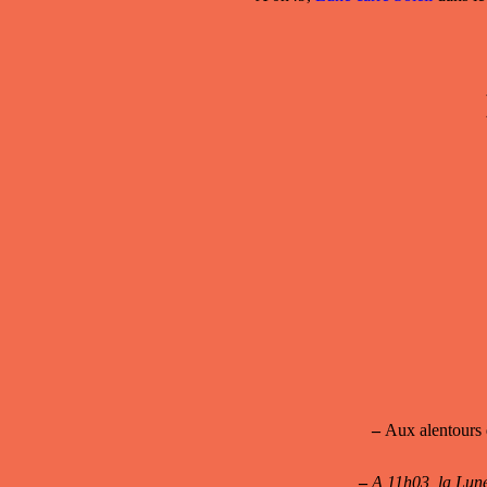
–
Aux alentours 
–
A 11h03, la Lune