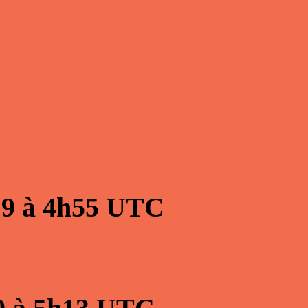
19
à
4h55
UTC