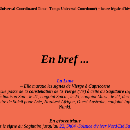
Universal Coordinated Time - Temps Universel Coordonné)
=
heure légale d’hiv
En bref ...
La Lune
–
Elle marque les
signes
de
Vierge
à
Capricorne
lle passe de la
constellation
de la
Vierge
(Vir) à celle du
Sagittaire
(S
inaison Sud ; le 21, conjoint Spica ; le 23, conjoint Mars ; le 24, derni
aire de Soleil pour Asie, Nord-est Afrique, Ouest Australie, conjoint Ju
Nunki.
En géocentrique
s le
signe
du Sagittaire jusqu’au
22, 5h04 -Solstice d’hiver Nord/Eté S