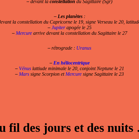
–
devant la
constellation
du Sagittaire (Sgr)
–
Les planètes
:
evant la constellation du Capricorne le 19, signe Verseau le 20, latitu
–
Jupiter
apogée le 25
–
Mercure
arrive devant la constellation du Sagittaire le 27
–
rétrograde :
Uranus
–
En héliocentrique
–
Vénus
lattiude minimale le 20, conjoint Neptune le 21
–
Mars
signe Scorpion et
Mercure
signe Sagittaire le 23
u fil des jours et des nuits