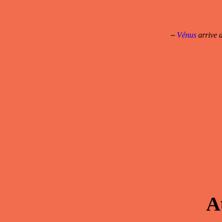
–
Vénus
arrive d
A