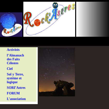
Panneau de gestion des cookies
Activités
l’Almanach
des Faits
Célestes
Ciel
Sol y Terre,
système et
logique
SORI’Astres
FORUM
L’association