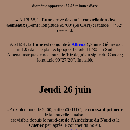
diamètre apparent : 32,26 minutes d’arc
–
A 13h58, la
Lune
arrive devant la
constellation des
Gémeaux
(Gem) ; longitude 95°00’ (6e CAN) ; latitude +4°52’,
descend.
- A 21h51, la
Lune
est conjointe à
Alhena
(gamma Gémeaux ;
m 1.9) dans le plan écliptique, l’étoile 11°30’ au Sud.
Alhena, marque de nos jours, le 10e degré du signe du Cancer ;
longitude 99°27’20’’. Invisible
Jeudi 26 juin
- Aux alentours de 2h00, soit 0h00 UTC, le
croissant primeur
de la nouvelle lunaison,
est visible depuis le
nord-est de l’Amérique du Nord
et le
Québec
peu après le coucher du Soleil.