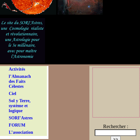
Activités
l’Almanach
des Faits
Célestes
Ciel
Sol y Terre,
système et
logique
SORI’Astres
FORUM
Rechercher :
L’association