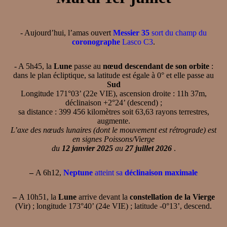
- Aujourd’hui, l’amas ouvert
Messier 35
sort du champ du
coronographe
Lasco C3
.
- A 5h45, la
Lune
passe au
nœud descendant de son orbite
:
dans le plan écliptique, sa latitude est égale à 0° et elle passe au
Sud
Longitude 171°03’ (22e VIE), ascension droite : 11h 37m,
déclinaison +2°24’ (descend) ;
sa distance : 399 456 kilomètres soit 63,63 rayons terrestres,
augmente.
L’axe des nœuds lunaires (dont le mouvement est rétrograde) est
en signes Poissons/Vierge
du
12 janvier 2025
au
27 juillet 2026
.
–
A 6h12,
Neptune
atteint sa
déclinaison maximale
–
A 10h51, la
Lune
arrive devant la
constellation de la Vierge
(Vir) ; longitude 173°40’ (24e VIE) ; latitude -0°13’, descend.