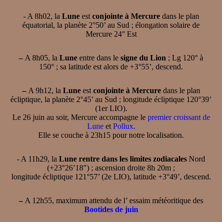
- A 8h02, la
Lune
est
conjointe à Mercure
dans le plan
équatorial, la planète 2°50’ au Sud ; élongation solaire de
Mercure 24° Est
–
A 8h05, la
Lune
entre dans le
signe du Lion
; Lg 120° à
150° ; sa latitude est alors de +3°55’, descend.
–
A 9h12, la
Lune
est
conjointe à Mercure
dans le plan
écliptique, la planète 2°45’ au Sud ; longitude écliptique 120°39’
(1er LIO).
Le 26 juin au soir, Mercure accompagne le
premier croissant de
Lune
et
Pollux
.
Elle se couche à 23h15 pour notre localisation.
- A 11h29, la
Lune rentre dans les limites zodiacales
Nord
(+23°26’18") ; ascension droite 8h 20m ;
longitude écliptique 121°57’ (2e LIO), latitude +3°49’, descend.
–
A 12h55, maximum attendu de l’ essaim météoritique des
Bootides de juin