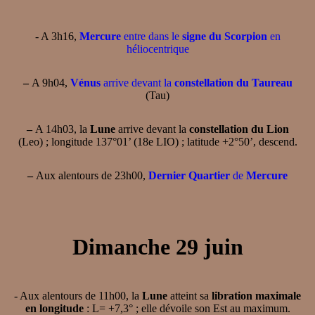
- A 3h16,
Mercure
entre dans le
signe du Scorpion
en
héliocentrique
–
A 9h04,
Vénus
arrive devant la
constellation du Taureau
(Tau)
–
A 14h03, la
Lune
arrive devant la
constellation du Lion
(Leo) ; longitude 137°01’ (18e LIO) ; latitude +2°50’, descend.
–
Aux alentours de 23h00,
Dernier Quartier
de
Mercure
Dimanche 29 juin
- Aux alentours de 11h00, la
Lune
atteint sa
libration maximale
en longitude
: L= +7,3° ; elle dévoile son Est au maximum.