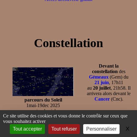
Constellation
Devant la
constellation
des
Gémeaux
(Gem) du
21 juin
, 17h11
au
20 juillet
, 21h58. Il
arrivera alors devant le
Cancer
(Cnc).
parcours du Soleil
1mai-19dec 2025
cartes du ciel
–
Ci-contre, sa
Ce site utilise des cookies et vous donne le contrôle sur ceux que
position dans le plan
vous souhaitez activer
équatorial devant les
X
Ma
Tout accepter
Tout refuser
Personnaliser
constellations de jour en jour
du 1er mai , 0h TU (11e TAU) au 19 décembre 2025, 0h TU