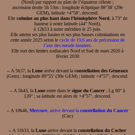
(Nord) par rapport au plan de l’équateur céleste ;
ascension droite 5h 53m ; longitude écliptique 88°38’ (29e
GEM), latitude +4°58’, descend.
Elle
culmine au plus haut dans l’hémisphère Nord
, à 73° de
hauteur à notre latitude (44° Nord),
à 12h53 à notre méridien le 25 juin.
Elle atteint ses plus hautes et ses plus basses culminations en
cette année 2025 selon le
cycle de 19,6 ans de précession de
l’axe des nœuds lunaires
.
Elle sort des limites zodiacales Nord et Sud de mars 2020 à
février 2030
–
A 5h37, la
Lune
arrive devant la
constellation des Gémeaux
(Gem) ; longitude 89°55’ (30e GEM) ; latitude +4°57’, descend.
–
A 5h43, la
Lune
entre dans le
signe du Cancer
; Lg 90° à
120° ; sa latitude est alors de +4°57’, descend.
–
A 10h46,
Mercure
, arrive devant la
constellation du Cancer
(Cnc)
–
A 11h33, la
Lune
arrive devant la
constellation du Cocher