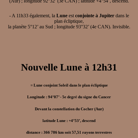
(Aur) ; longitude 92°32’ (3e CAN) ; latitude +4°54’, descend.
- A 11h33 également, la
Lune
est
conjointe à Jupiter
dans le
plan écliptique,
la planète 5°12’ au Sud ; longitude 93°32’ (4e CAN). Invisible.
Nouvelle Lune à 12h31
= Lune conjoint Soleil dans le plan écliptique
Longitude : 94°07’ - 5e degré du signe du Cancer
Devant la constellation du Cocher (Aur)
latitude Lune : +4°53’, descend
distance : 366 786 km soit 57,51 rayons terrestres