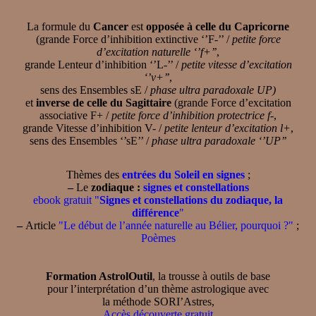
La formule du
Cancer
est
opposée à celle du Capricorne
(grande Force d’inhibition extinctive ‘’F-’’ /
petite force
d’excitation naturelle ‘’f+’’
,
grande Lenteur d’inhibition ‘’L-’’ /
petite vitesse d’excitation
‘’v+’’
,
sens des Ensembles sE /
phase ultra paradoxale UP)
et
inverse de celle du Sagittaire
(grande Force d’excitation
associative F+ /
petite force d’inhibition protectrice f-
,
grande Vitesse d’inhibition V- /
petite lenteur d’excitation l+
,
sens des Ensembles ‘’sE’’ /
phase ultra paradoxale ‘’UP’’
Thèmes des
entrées du Soleil en signes
;
–
Le
zodiaque :
signes et constellations
ebook gratuit "
Signes et constellations du zodiaque, la
différence
"
–
Article
"Le début de l’année naturelle au Bélier, pourquoi ?"
;
Poèmes
Formation AstrolOutil
, la trousse à outils de base
pour l’interprétation d’un thème astrologique avec
la méthode SORI’Astres,
Accès découverte gratuit