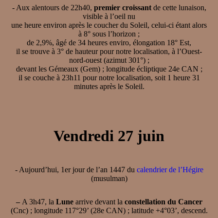
- Aux alentours de 22h40,
premier croissant
de cette lunaison,
visible à l’oeil nu
une heure environ après le coucher du Soleil, celui-ci étant alors
à 8° sous l’horizon ;
de 2,9%, âgé de 34 heures enviro, élongation 18° Est,
il se trouve à 3° de hauteur pour notre localisation, à l’Ouest-
nord-ouest (azimut 301°) ;
devant les Gémeaux (Gem) ; longitude écliptique 24e CAN ;
il se couche à 23h11 pour notre localisation, soit 1 heure 31
minutes après le Soleil.
Vendredi 27 juin
- Aujourd’hui, 1er jour de l’an 1447 du
calendrier de l’Hégire
(musulman)
–
A 3h47, la
Lune
arrive devant la
constellation du Cancer
(Cnc) ; longitude 117°29’ (28e CAN) ; latitude +4°03’, descend.