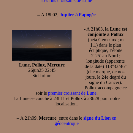
Les fins croissants de Lune
–
A 18h02,
Jupiter à l’apogée
- A 21h03,
la Lune est
conjointe à Pollux
(beta Gémeaux ; m
1.1) dans le plan
écliptique, l’étoile
2°25’ au Nord ;
longitude (apparente
Lune, Pollux, Mercure
de la date) 113°33’46"
26jun25 22:45
(elle marque, de nos
Stellarium
jours, le 24e degré du
signe du Cancer).
Pollux accompagne ce
soir le
premier croissant de Lune
.
La Lune se couche à 23h11 et Pollux à 23h28 pour notre
localisation.
–
A 21h09,
Mercure
, entre dans le
signe du Lion
en
géocentrique