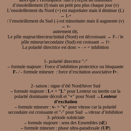
d’ensoleillement (f) mais un petit peu plus chaque jour (v)
L’ensoleillement du Nord (+) est majoritaire mais il diminue (L)
→ L+
/ l’ensoleillement du Sud (-) est minoritaire mais il augmente (v)
→ v-
autrement dit,
Le pôle majeur/directeur/initial (Nord) est décroissant → F- / le
pôle mineur/secondaire (Sud) est croissant → f+
La polarité directrice est donc « - » = inhibition
1- polarité directrice "
-
"
–
formule majeure : Force d’inhibition protectrice ou bloquante
F-
/ - formule mineure : force d’excitation associative
f+
.
2- saison : signe d’été Nord/hiver Sud
–
formule majeure :
L+
= "
L
" pour Lenteur ou inertie car la
polarité dominante décroît et "
+
" pour Nord →
Lenteur
d’excitation
–
formule mineure :
v-
= "
v
" pour vitesse car la polarité
secondaire est croissante et "
-
" pour Sud →
vitesse d’inhibition
3- période solsticiale
–
formule majeure : sens des Ensembles (
sE
)
–
formule mineure : phase ultra-paradoxale (
UP
)