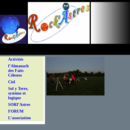
Panneau de gestion des cookies
Activités
l’Almanach
des Faits
Célestes
Ciel
Sol y Terre,
système et
logique
SORI’Astres
FORUM
L’association