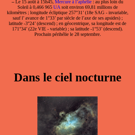
–
Le
15 août
à 15h45,
Mercure à l’aphélie
: au plus loin du
Soleil à 0,466 965
UA
soit environ 69,81 millions de
kilomètres ; longitude écliptique 257°31’ (18e SAG - invariable,
sauf l’ avance de 1°33’ par siècle de l’axe de ses apsides) ;
latitude -3°24’ (descend) ; en géocentrique, sa longitude est de
171°34’ (22e VIE - variable) ; sa latitude -1°53’ (descend).
Prochain périhélie le 28 septembre.
Dans le ciel nocturne