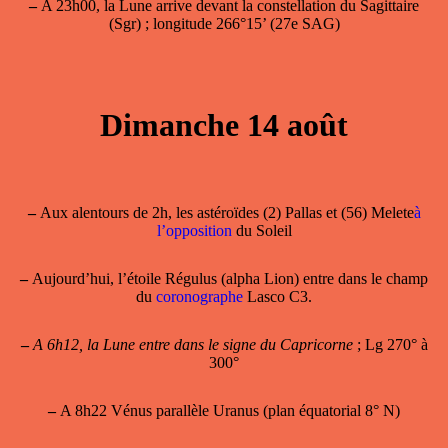
–
A 23h00, la Lune arrive devant la constellation du Sagittaire
(Sgr) ; longitude 266°15’ (27e SAG)
Dimanche 14 août
–
Aux alentours de 2h, les astéroïdes (2) Pallas et (56) Melete
à
l’opposition
du Soleil
–
Aujourd’hui, l’étoile Régulus (alpha Lion) entre dans le champ
du
coronographe
Lasco C3.
–
A 6h12, la Lune entre dans le signe du Capricorne
; Lg 270° à
300°
–
A 8h22 Vénus parallèle Uranus (plan équatorial 8° N)