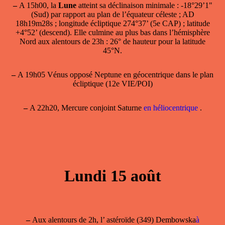
–
A 15h00, la
Lune
atteint sa
déclinaison minimale
: -18°29’1"
(Sud) par rapport au plan de l’équateur céleste ; AD
18h19m28s ; longitude écliptique 274°37’ (5e CAP) ; latitude
+4°52’ (descend). Elle culmine au plus bas dans l’hémisphère
Nord aux alentours de 23h : 26° de hauteur pour la latitude
45°N.
–
A 19h05 Vénus opposé Neptune en géocentrique dans le plan
écliptique (12e VIE/POI)
–
A 22h20, Mercure conjoint Saturne
en héliocentrique
.
Lundi 15 août
–
Aux alentours de 2h, l’ astéroïde (349) Dembowska
à