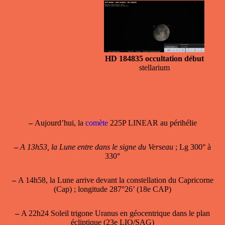
HD 184835 occultation début
stellarium
–
Aujourd’hui, la
comète
225P LINEAR au périhélie
–
A 13h53, la Lune entre dans le signe du Verseau
; Lg 300° à
330°
–
A 14h58, la Lune arrive devant la constellation du Capricorne
(Cap) ; longitude 287°26’ (18e CAP)
–
A 22h24 Soleil trigone Uranus en géocentrique dans le plan
écliptique (23e LIO/SAG)