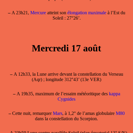
–
A 23h21,
Mercure
atteint son
élongation maximale
à l’Est du
Soleil : 27°26’.
Mercredi 17 août
–
A 12h33, la Lune arrive devant la constellation du Verseau
(Aqr) ; longitude 312°43’ (13e VER)
–
A 19h35, maximum de l’essaim météoritique des
kappa
Cygnides
–
Cette nuit, remarquer
Mars
, à 1,2° de l’amas globulaire
M80
dans la constellation du Scorpion.
–
A 23h59 Lune contre-parallèle Soleil (plan équatorial 13° S/N)