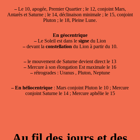
–
Le 10, apogée, Premier Quartier ; le 12, conjoint Mars,
Antarès et Saturne ; le 14, déclinaison minimale ; le 15, conjoint
Pluton ; le 18, Pleine Lune.
En géocentrique
–
Le Soleil est dans le
signe
du Lion
–
devant la
constellation
du Lion à partir du 10.
–
le mouvement de Saturne devient direct le 13
–
Mercure à son élongation Est maximale le 16
–
rétrogrades : Uranus , Pluton, Neptune
–
En héliocentrique
: Mars conjoint Pluton le 10 ; Mercure
conjoint Saturne le 14 ; Mercure aphélie le 15
Au fil des jours et des