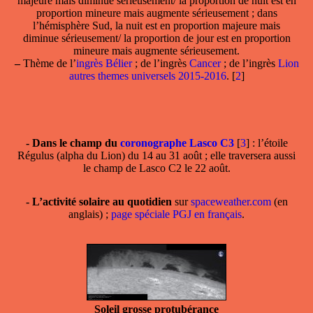
majeure mais diminue sérieusement/ la proportion de nuit est en
proportion mineure mais augmente sérieusement ; dans
l’hémisphère Sud, la nuit est en proportion majeure mais
diminue sérieusement/ la proportion de jour est en proportion
mineure mais augmente sérieusement.
–
Thème de l’
ingrès Bélier
; de l’ingrès
Cancer
; de l’ingrès
Lion
autres themes universels 2015-2016
.
[
2
]
-
Dans le champ
du
coronographe Lasco C3
[
3
]
: l’étoile
Régulus (alpha du Lion) du 14 au 31 août ; elle traversera aussi
le champ de Lasco C2 le 22 août.
- L’activité solaire au quotidien
sur
spaceweather.com
(en
anglais) ;
page spéciale PGJ en français
.
Soleil grosse protubérance