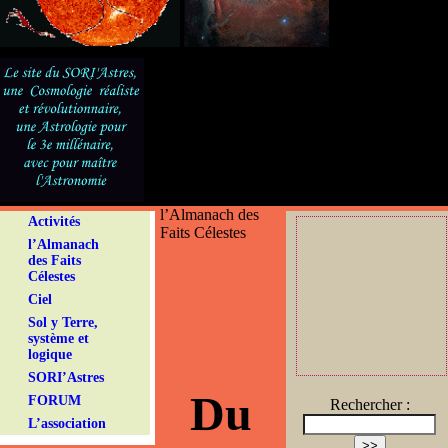
l’Almanach des
Activités
Faits Célestes
l’Almanach
des Faits
Célestes
Ciel
Sol y Terre,
système et
logique
SORI’Astres
Du
FORUM
Rechercher :
L’association