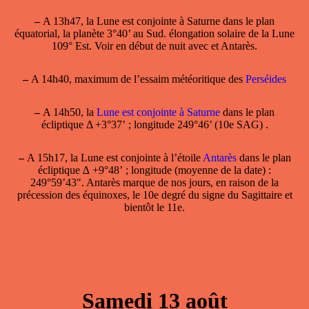
–
A 13h47, la
Lune est conjointe à Saturne
dans le plan
équatorial, la planète 3°40’ au Sud. élongation solaire de la Lune
109° Est. Voir en début de nuit avec et Antarès.
–
A 14h40, maximum de l’essaim météoritique des
Perséides
–
A 14h50, la
Lune est conjointe à Saturne
dans le plan
écliptique Δ +3°37’ ; longitude 249°46’ (10e SAG) .
–
A 15h17, la Lune est conjointe à l’étoile
Antarès
dans le plan
écliptique ∆ +9°48’ ; longitude (moyenne de la date) :
249°59’43". Antarès marque de nos jours, en raison de la
précession des équinoxes, le 10e degré du signe du Sagittaire et
bientôt le 11e.
Samedi 13 août