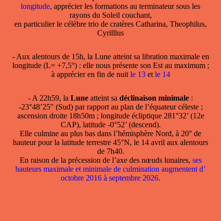
longitude
, apprécier les formations au terminateur sous les
rayons du Soleil couchant,
en particulier le célèbre trio de cratères Catharina, Theophilus,
Cyrilllus
- Aux alentours de 15h, la Lune atteint sa libration maximale en
longitude (L= +7,5°) : elle nous présente son Est au maximum ;
à apprécier en fin de nuit
le 13
et
le 14
- A 22h59, la
Lune
atteint sa
déclinaison minimale
:
-23°48’25" (Sud) par rapport au plan de l’équateur céleste ;
ascension droite 18h50m ; longitude écliptique 281°32’ (12e
CAP), latitude -0°52’ (descend).
Elle culmine au plus bas dans l’hémisphère Nord, à 20° de
hauteur pour la latitude terrestre 45°N, le 14 avril aux alentours
de 7h40.
En raison de la précession de l’axe des nœuds lunaires,
ses
hauteurs maximale et minimale de culmination augmentent d’
octobre 2016 à septembre 2026
.