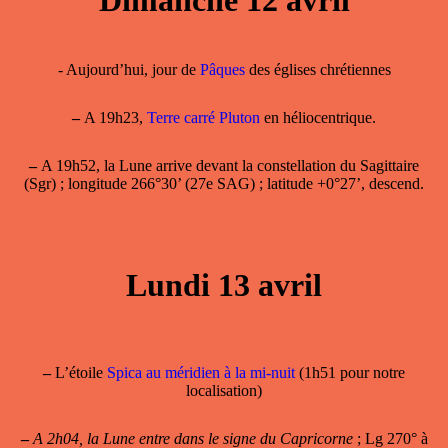
Dimanche 12 avril
- Aujourd’hui, jour de
Pâques
des églises chrétiennes
–
A 19h23,
Terre carré Pluton
en héliocentrique.
–
A 19h52, la Lune arrive devant la constellation du Sagittaire
(Sgr) ; longitude 266°30’ (27e SAG) ; latitude +0°27’, descend.
Lundi 13 avril
–
L’étoile
Spica au méridien à la mi-nuit
(1h51 pour notre
localisation)
–
A 2h04, la Lune entre dans le signe du Capricorne
; Lg 270° à