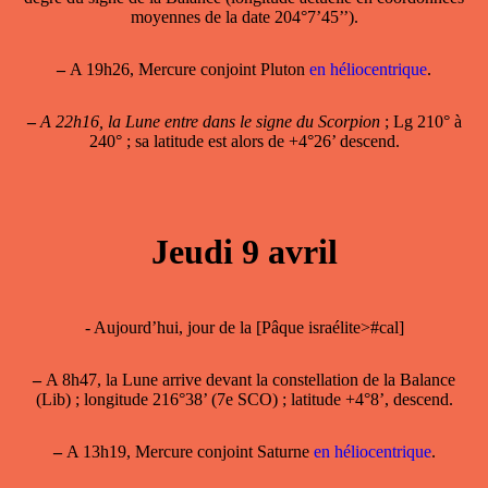
moyennes de la date 204°7’45’’).
–
A 19h26, Mercure conjoint Pluton
en héliocentrique
.
–
A 22h16, la Lune entre dans le signe du Scorpion
; Lg 210° à
240° ; sa latitude est alors de +4°26’ descend.
Jeudi 9 avril
- Aujourd’hui, jour de la [Pâque israélite>#cal]
–
A 8h47, la Lune arrive devant la constellation de la Balance
(Lib) ; longitude 216°38’ (7e SCO) ; latitude +4°8’, descend.
–
A 13h19, Mercure conjoint Saturne
en héliocentrique
.