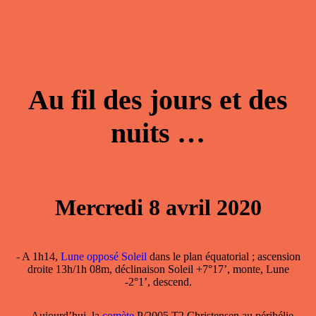
Au fil des jours et des
nuits …
Mercredi 8 avril 2020
- A 1h14,
Lune opposé Soleil
dans le plan équatorial ; ascension
droite 13h/1h 08m, déclinaison Soleil +7°17’, monte, Lune
-2°1’, descend.
–
Aujourd’hui, la
comète
P/2005 T2 Christensen au périhélie