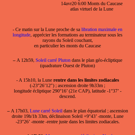
14avr20 6:00 Monts du Caucase
atlas virtuel de la Lune
- Ce matin sur la Lune proche de sa
libration maximale en
longitude
, apprécier les formations au terminateur sous les
rayons du Soleil couchant,
en particulier les monts du Caucase
–
A 12h59,
Soleil carré Pluton
dans le plan géo-écliptique
(quadrature Ouest de Pluton)
- A 15h10, la Lune
rentre dans les limites zodiacales
(-23°26’12") ; ascension droite 9h33m ;
longitude écliptique 290°16’ (21e CAP), latitude -1°37’ -
descend.
–
A 17h03,
Lune carré Soleil
dans le plan équatorial ; ascension
droite 19h/1h 33m, déclinaison Soleil +9°43’ -monte, Lune
-23°26’ -monte -rentre juste dans les limites zodiacales.