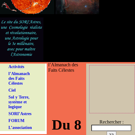
l’Almanach des
Activités
Faits Célestes
l’Almanach
des Faits
Célestes
Ciel
Sol y Terre,
système et
logique
SORI’Astres
Du 8
FORUM
Rechercher :
L’association