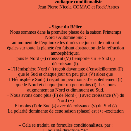
zodiaque conditionaliste
Jean Pierre Nicola COMAC et Rock’Astres
-
Signe du Bélier
Nous sommes dans la première phase de la saison Printemps
Nord / Automne Sud :
au moment de l’équinoxe les durées de jour et de nuit sont
égales sur toute la planète (en faisant abstraction de la réfraction
atmosphérique),
puis le Nord (+) croissant (V) l’emporte sur le Sud (-)
décroissant (l).
–
l’Hémisphère Nord (+) reçoit davantage d’ensoleillement (F)
que le Sud et chaque jour un peu plus (V) alors que
l’Hémisphère Sud (-) reçoit un peu moins d’ensoleillement (f)
que le Nord et chaque jour un peu moins (l). Les jours
augmentent au Nord et diminuent au Sud.
–
Nous avons donc plus (F) de Nord (+) avec croissance (V) du
Nord (+)
Et moins (f) de Sud (-) avec décroissance (v) du Sud (-)
La polarité dominante de cette saison (phase) est (+) -excitation
–
Cela se traduit, en formules conditionalistes, par :
1- polarité directrice
"+"