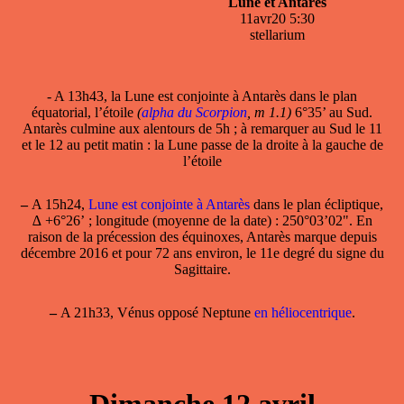
Lune et Antarès
11avr20 5:30
stellarium
- A 13h43, la Lune est conjointe à Antarès dans le plan
équatorial, l’étoile
(
alpha du Scorpion
, m 1.1)
6°35’ au Sud.
Antarès culmine aux alentours de 5h ; à remarquer au Sud le 11
et le 12 au petit matin : la Lune passe de la droite à la gauche de
l’étoile
–
A 15h24,
Lune est conjointe à Antarès
dans le plan écliptique,
∆ +6°26’ ; longitude (moyenne de la date) : 250°03’02". En
raison de la précession des équinoxes, Antarès marque depuis
décembre 2016 et pour 72 ans environ, le 11e degré du signe du
Sagittaire.
–
A 21h33, Vénus opposé Neptune
en héliocentrique
.