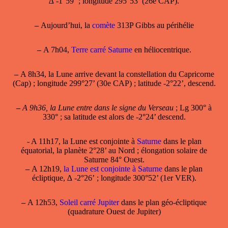
∆ -1°59’ ; longitude 295°53’ (26e CAP).
–
Aujourd’hui, la
comète
313P Gibbs au périhélie
–
A 7h04,
Terre carré Saturne
en héliocentrique.
–
A 8h34, la Lune arrive devant la constellation du Capricorne
(Cap) ; longitude 299°27’ (30e CAP) ; latitude -2°22’, descend.
–
A 9h36, la Lune entre dans le signe du Verseau
; Lg 300° à
330° ; sa latitude est alors de -2°24’ descend.
- A 11h17, la Lune est conjointe à
Saturne
dans le plan
équatorial, la planète 2°28’ au Nord ; élongation solaire de
Saturne 84° Ouest.
–
A 12h19,
la Lune est conjointe à Saturne
dans le plan
écliptique, ∆ -2°26’ ; longitude 300°52’ (1er VER).
–
A 12h53,
Soleil carré Jupiter
dans le plan géo-écliptique
(quadrature Ouest de Jupiter)