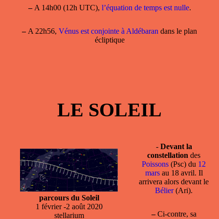
–
A 14h00 (12h UTC),
l’équation de temps est nulle
.
–
A 22h56,
Vénus est conjointe à Aldébaran
dans le plan
écliptique
LE SOLEIL
-
Devant la
constellation
des
Poissons
(Psc) du
12
mars
au 18 avril. Il
arrivera alors devant le
Bélier
(Ari).
parcours du Soleil
1 février -2 août 2020
–
Ci-contre, sa
stellarium