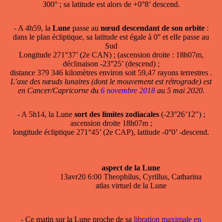
300° ; sa latitude est alors de +0°8’ descend.
- A 4h59, la
Lune
passe au
nœud descendant de son orbite
:
dans le plan écliptique, sa latitude est égale à 0° et elle passe au
Sud
Longitude 271°37’ (2e CAN) ; (ascension droite : 18h07m,
déclinaison -23°25’ (descend) ;
distance 379 346 kilomètres environ soit 59,47 rayons terrestres .
L’axe des nœuds lunaires (dont le mouvement est rétrograde) est
en Cancer/Capricorne du
6 novembre 2018
au 5 mai 2020
.
- A 5h14, la Lune
sort des limites zodiacales
(-23°26’12") ;
ascension droite 18h07m ;
longitude écliptique 271°45’ (2e CAP), latitude -0°0’ -descend.
aspect de la Lune
13avr20 6:00 Theophilus, Cyrillus, Catharina
atlas virtuel de la Lune
- Ce matin sur la Lune proche de sa
libration maximale en