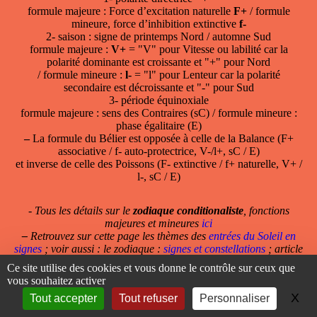
formule majeure : Force d’excitation naturelle
F+
/ formule
mineure, force d’inhibition extinctive
f-
2- saison : signe de printemps Nord / automne Sud
formule majeure :
V+
= "V" pour Vitesse ou labilité car la
polarité dominante est croissante et "+" pour Nord
/ formule mineure :
l-
= "l" pour Lenteur car la polarité
secondaire est décroissante et "-" pour Sud
3- période équinoxiale
formule majeure : sens des Contraires (sC) / formule mineure :
phase égalitaire (E)
–
La formule du Bélier est opposée à celle de la Balance (F+
associative / f- auto-protectrice, V-/l+, sC / E)
et inverse de celle des Poissons (F- extinctive / f+ naturelle, V+ /
l-, sC / E)
- Tous les détails sur le
zodiaque conditionaliste
, fonctions
majeures et mineures
ici
–
Retrouvez sur cette page les thèmes des
entrées du Soleil en
signes
; voir aussi : le zodiaque :
signes et constellations
; article
"le début de l’année naturelle au Bélier, pourquoi ?"
;
poèmes
Ce site utilise des cookies et vous donne le contrôle sur ceux que
vous souhaitez activer
- Il est au carré de
Pluton
X
Ma
Tout accepter
Tout refuser
Personnaliser
le 14 avril à 12h59 dans le plan géo-écliptique (longitude