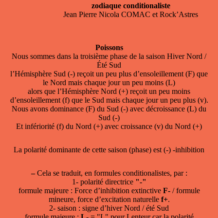
zodiaque conditionaliste
Jean Pierre Nicola COMAC et Rock’Astres
Poissons
Nous sommes dans la troisième phase de la saison Hiver Nord /
Été Sud
l’Hémisphère Sud (-) reçoit un peu plus d’ensoleillement (F) que
le Nord mais chaque jour un peu moins (L)
alors que l’Hémisphère Nord (+) reçoit un peu moins
d’ensoleillement (f) que le Sud mais chaque jour un peu plus (v).
Nous avons dominance (F) du Sud (-) avec décroissance (L) du
Sud (-)
Et infériorité (f) du Nord (+) avec croissance (v) du Nord (+)
La polarité dominante de cette saison (phase) est (-) -inhibition
–
Cela se traduit, en formules conditionalistes, par :
1- polarité directrice
"-"
formule majeure : Force d’inhibition extinctive
F-
/ formule
mineure, force d’excitation naturelle
f+
.
2- saison : signe d’hiver Nord / été Sud
formule majeure :
L-
= "L" pour Lenteur car la polarité