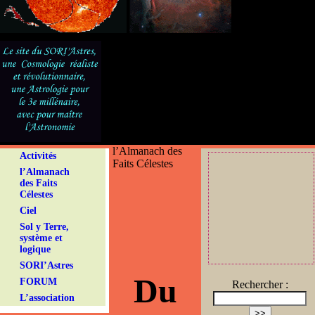
l’Almanach des
Activités
Faits Célestes
l’Almanach
des Faits
Célestes
Ciel
Sol y Terre,
système et
logique
SORI’Astres
Du
FORUM
Rechercher :
L’association