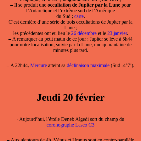
–
Il se produit une
occultation de Jupiter par la Lune
pour
l’Antarctique et l’extrême sud de l’Amérique
du Sud ;
carte
.
C’est dernière d’une série de trois occultations de Jupiter par la
Lune ;
les précédentes ont eu lieu le
26 décembre
et le
23 janvier
.
–
A remarquer au petit matin de ce jour ; Jupiter se lève à 5h44
pour notre localisation, suivie par la Lune, une quarantaine de
minutes plus tard.
–
A 22h44,
Mercure
atteint sa
déclinaison maximale
(Sud -4°7’).
Jeudi 20 février
- Aujourd’hui, l’étoile Deneb Algedi sort du champ du
coronographe Lasco C3
–
Aux alentours de 4h, Vénus et Uranus sont en contre-parallèle