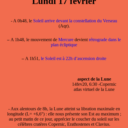
Lundi 17 février
- A 0h48, le
Soleil arrive devant la constellation du Verseau
(Aqr).
–
A 1h48, le mouvement de
Mercure
devient
rétrograde dans le
plan écliptique
–
A 1h51,
le Soleil est à 22h d’ascension droite
aspect de la Lune
14fev20, 6:30 -Copernic
atlas virtuel de la Lune
- Aux alentours de 8h, la Lune atteint sa libration maximale en
longitude (L= +6,6°) : elle nous présente son Est au maximum ;
au petit matin de ce jour, apprécier le coucher du soleil sur les
célèbres cratères Copernic, Erathostenes et Clavius.