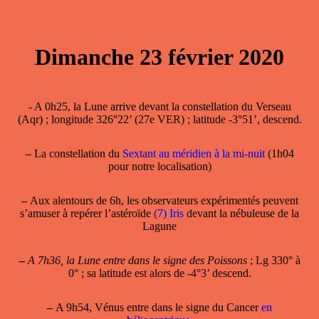
Dimanche 23 février 2020
- A 0h25, la Lune arrive devant la constellation du Verseau
(Aqr) ; longitude 326°22’ (27e VER) ; latitude -3°51’, descend.
–
La constellation du
Sextant au méridien à la mi-nuit
(1h04
pour notre localisation)
–
Aux alentours de 6h, les observateurs expérimentés peuvent
s’amuser à repérer l’astéroïde
(7) Iris
devant la nébuleuse de la
Lagune
–
A 7h36, la Lune entre dans le signe des Poissons
; Lg 330° à
0° ; sa latitude est alors de -4°3’ descend.
–
A 9h54, Vénus entre dans le signe du Cancer
en