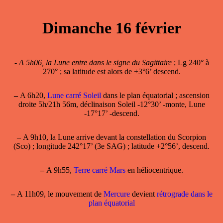
Dimanche 16 février
-
A 5h06, la Lune entre dans le signe du Sagittaire
; Lg 240° à
270° ; sa latitude est alors de +3°6’ descend.
–
A 6h20,
Lune carré Soleil
dans le plan équatorial ; ascension
droite 5h/21h 56m, déclinaison Soleil -12°30’ -monte, Lune
-17°17’ -descend.
–
A 9h10, la Lune arrive devant la constellation du Scorpion
(Sco) ; longitude 242°17’ (3e SAG) ; latitude +2°56’, descend.
–
A 9h55,
Terre carré Mars
en héliocentrique.
–
A 11h09, le mouvement de
Mercure
devient
rétrograde dans le
plan équatorial