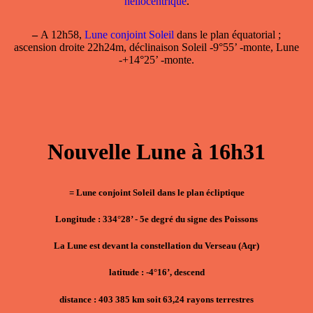
héliocentrique
.
–
A 12h58,
Lune conjoint Soleil
dans le plan équatorial ;
ascension droite 22h24m, déclinaison Soleil -9°55’ -monte, Lune
-+14°25’ -monte.
Nouvelle Lune à 16h31
= Lune conjoint Soleil dans le plan écliptique
Longitude : 334°28’ - 5e degré du signe des Poissons
La Lune est devant la constellation du Verseau (Aqr)
latitude : -4°16’, descend
distance : 403 385 km soit 63,24 rayons terrestres