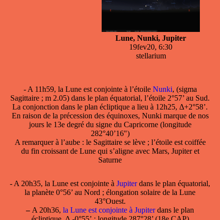
Lune, Nunki, Jupiter
19fev20, 6:30
stellarium
- A 11h59, la Lune est conjointe à l’étoile
Nunki
, (sigma
Sagittaire ; m 2.05) dans le plan équatorial, l’étoile 2°57’ au Sud.
La conjonction dans le plan écliptique a lieu à 12h25, Δ+2°58’.
En raison de la précession des équinoxes, Nunki marque de nos
jours le 13e degré du signe du Capricorne (longitude
282°40’16")
A remarquer à l’aube : le Sagittaire se lève ; l’étoile est coiffée
du fin croissant de Lune qui s’aligne avec Mars, Jupiter et
Saturne
- A 20h35, la Lune est conjointe à
Jupiter
dans le plan équatorial,
la planète 0°56’ au Nord ; élongation solaire de la Lune
43°Ouest.
–
A 20h36,
la Lune est conjointe à Jupiter
dans le plan
écliptique, ∆ -0°55’ ; longitude 287°28’ (18e CAP)