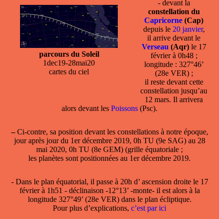
- devant la
constellation du
Capricorne
(Cap)
depuis le
20 janvier
,
il arrive devant le
Verseau
(Aqr)
le 17
parcours du Soleil
février à 0h48 ;
1dec19-28mai20
longitude : 327°46’
cartes du ciel
(28e VER) ;
il reste devant cette
constellation jusqu’au
12 mars. Il arrivera
alors devant les
Poissons
(Psc).
–
Ci-contre, sa position devant les constellations à notre époque,
jour après jour du 1er décembre 2019, 0h TU (9e SAG) au 28
mai 2020, 0h TU (8e GEM) (grille équatoriale ;
les planètes sont positionnées au 1er décembre 2019.
- Dans le plan équatorial, il passe à 20h d’ ascension droite le 17
février à 1h51 - déclinaison -12°13’ -monte- il est alors à la
longitude 327°49’ (28e VER) dans le plan écliptique.
Pour plus d’explications,
c’est par ici