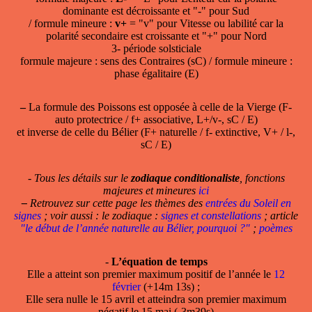
dominante est décroissante et "-" pour Sud
/ formule mineure :
v+
= "v" pour Vitesse ou labilité car la
polarité secondaire est croissante et "+" pour Nord
3- période solsticiale
formule majeure : sens des Contraires (sC) / formule mineure :
phase égalitaire (E)
–
La formule des Poissons est opposée à celle de la Vierge (F-
auto protectrice / f+ associative, L+/v-, sC / E)
et inverse de celle du Bélier (F+ naturelle / f- extinctive, V+ / l-,
sC / E)
- Tous les détails sur le
zodiaque conditionaliste
, fonctions
majeures et mineures
ici
–
Retrouvez sur cette page les thèmes des
entrées du Soleil en
signes
; voir aussi : le zodiaque :
signes et constellations
; article
"le début de l’année naturelle au Bélier, pourquoi ?"
;
poèmes
-
L’équation de temps
Elle a atteint son premier maximum positif de l’année le
12
février
(+14m 13s) ;
Elle sera nulle le 15 avril et atteindra son premier maximum
négatif le 15 mai (-3m39s)