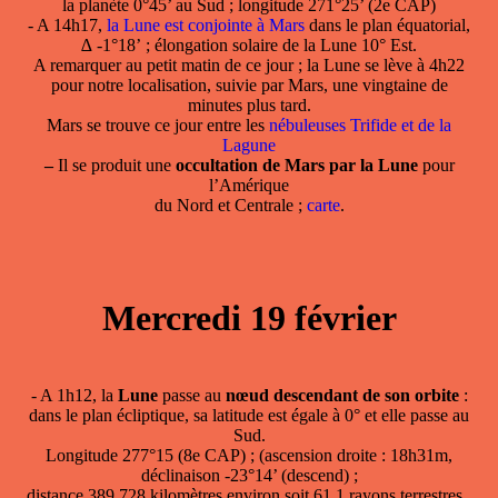
la planète 0°45’ au Sud ; longitude 271°25’ (2e CAP)
- A 14h17,
la Lune est conjointe à Mars
dans le plan équatorial,
∆ -1°18’ ; élongation solaire de la Lune 10° Est.
A remarquer au petit matin de ce jour ; la Lune se lève à 4h22
pour notre localisation, suivie par Mars, une vingtaine de
minutes plus tard.
Mars se trouve ce jour entre les
nébuleuses Trifide et de la
Lagune
–
Il se produit une
occultation de Mars par la Lune
pour
l’Amérique
du Nord et Centrale ;
carte
.
Mercredi 19 février
- A 1h12, la
Lune
passe au
nœud descendant de son orbite
:
dans le plan écliptique, sa latitude est égale à 0° et elle passe au
Sud.
Longitude 277°15 (8e CAP) ; (ascension droite : 18h31m,
déclinaison -23°14’ (descend) ;
distance 389 728 kilomètres environ soit 61,1 rayons terrestres .