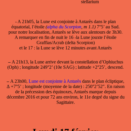
stellarium
- A 21h05, la Lune est conjointe à Antarès dans le plan
équatorial, l’étoile
(
alpha du Scorpion
, m 1.1)
7°5’ au Sud.
pour notre localisation, Antarès se lève aux alentours de 3h30.
A remarquer en fin de nuit le 16 -la Lune jouxte l’étoile
Graffias/Acrab (delta Scorpion)
et le 17 : la Lune se lève 12 minutes avant Antarès
–
A 21h13, la Lune arrive devant la constellation d’Ophiuchus
(Oph) ; longitude 249°2’ (10e SAG) ; latitude +2°25’, descend.
–
A 23h00,
Lune est conjointe à Antarès
dans le plan écliptique,
∆ +7°5’ ; longitude (moyenne de la date) : 250°2’52". En raison
de la précession des équinoxes, Antarès marque depuis
décembre 2016 et pour 72 ans environ, le 11e degré du signe du
Sagittaire.