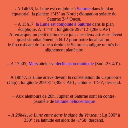
- A 14h38, la Lune est conjointe à
Saturne
dans le plan
équatorial, la planète 1°45’ au Nord ; élongation solaire de
Saturne 34° Ouest.
–
A 15h17,
la Lune est conjointe à Saturne
dans le plan
écliptique, ∆ -1°44’ ; longitude 297°12’ (28e CAP)
–
A remarquer au petit matin de ce jour : les deux astres se lèvent
quasi simultanément, à 6h12 pour notre localisation ;
le fin croissant de Lune à droite de Saturne souligne un très bel
alignement planétaire
–
A 17h05,
Mars
atteint sa
déclinaison minimale
(Sud -23°40’).
–
A 19h47, la Lune arrive devant la constellation du Capricorne
(Cap) ; longitude 299°31’ (30e CAP) ; latitude -1°56’, descend.
–
Aux alentours de 20h, Jupiter et Saturne sont en contre-
parallèle de
latitude héliocentrique
–
A 20h41, la Lune entre dans le signe du Verseau
; Lg 300° à
330° ; sa latitude est alors de -1°58’ descend.