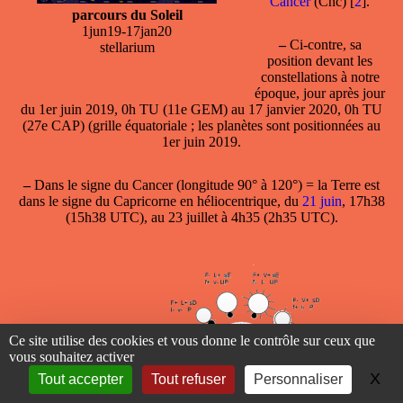
Cancer
(Cnc)
[
2
]
.
parcours du Soleil
1jun19-17jan20
–
Ci-contre, sa
stellarium
position devant les
constellations à notre
époque, jour après jour
du 1er juin 2019, 0h TU (11e GEM) au 17 janvier 2020, 0h TU
(27e CAP) (grille équatoriale ; les planètes sont positionnées au
1er juin 2019.
–
Dans le
signe du
Cancer
(longitude 90° à 120°) = la Terre est
dans le signe du Capricorne en héliocentrique, du
21 juin
, 17h38
(15h38 UTC), au 23 juillet à 4h35 (2h35 UTC).
Ce site utilise des cookies et vous donne le contrôle sur ceux que
vous souhaitez activer
X
Ma
Tout accepter
Tout refuser
Personnaliser