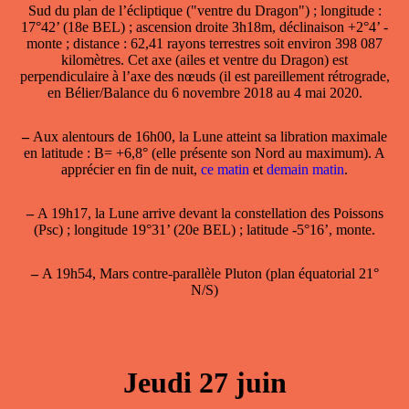
Sud du plan de l’écliptique ("ventre du Dragon") ; longitude :
17°42’ (18e BEL) ; ascension droite 3h18m, déclinaison +2°4’ -
monte ; distance : 62,41 rayons terrestres soit environ 398 087
kilomètres. Cet axe (ailes et ventre du Dragon) est
perpendiculaire à l’axe des nœuds (il est pareillement rétrograde,
en Bélier/Balance du 6 novembre 2018 au 4 mai 2020
.
–
Aux alentours de 16h00, la Lune atteint sa
libration maximale
en latitude
: B= +6,8° (elle présente son Nord au maximum). A
apprécier en fin de nuit,
ce matin
et
demain matin
.
–
A 19h17, la Lune arrive devant la constellation des Poissons
(Psc) ; longitude 19°31’ (20e BEL) ; latitude -5°16’, monte.
–
A 19h54, Mars contre-parallèle Pluton (plan équatorial 21°
N/S)
Jeudi 27 juin