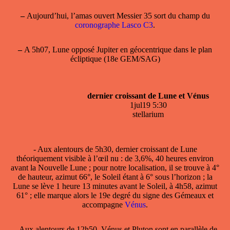
–
Aujourd’hui, l’amas ouvert Messier 35 sort du champ du
coronographe Lasco C3
.
–
A 5h07, Lune opposé Jupiter en géocentrique dans le plan
écliptique (18e GEM/SAG)
dernier croissant de Lune et Vénus
1jul19 5:30
stellarium
- Aux alentours de 5h30,
dernier croissant de Lune
théoriquement visible à l’œil nu : de 3,6%, 40 heures environ
avant la Nouvelle Lune ; pour notre localisation, il se trouve à 4°
de hauteur, azimut 66°, le Soleil étant à 6° sous l’horizon ; la
Lune se lève 1 heure 13 minutes avant le Soleil, à 4h58, azimut
61° ; elle marque alors le 19e degré du signe des Gémeaux et
accompagne
Vénus
.
–
Aux alentours de 12h50, Vénus et Pluton sont en parallèle de