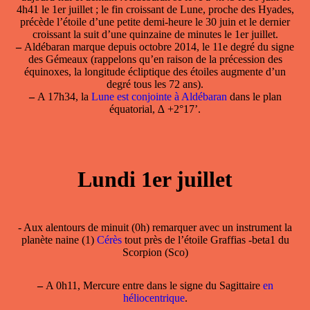
4h41 le 1er juillet ; le fin croissant de Lune, proche des Hyades,
précède l’étoile d’une petite demi-heure le 30 juin et le dernier
croissant la suit d’une quinzaine de minutes le 1er juillet.
–
Aldébaran marque depuis octobre 2014, le 11e degré du signe
des Gémeaux (rappelons qu’en raison de la précession des
équinoxes, la longitude écliptique des étoiles augmente d’un
degré tous les 72 ans).
–
A 17h34, la
Lune est conjointe à Aldébaran
dans le plan
équatorial, ∆ +2°17’.
Lundi 1er juillet
- Aux alentours de minuit (0h) remarquer avec un instrument la
planète naine (1)
Cérès
tout près de l’étoile Graffias -beta1 du
Scorpion (Sco)
–
A 0h11, Mercure entre dans le signe du Sagittaire
en
héliocentrique
.