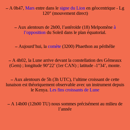
–
A 0h47,
Mars
entre dans le
signe du Lion
en géocentrique - Lg
120° (mouvement direct)
–
Aux alentours de 2h00, l’astéroïde (18) Melpomène
à
l’opposition
du Soleil dans le plan équatorial.
–
Aujourd’hui, la
comète
(3200) Phaethon au périhélie
–
A 4h02, la Lune arrive devant la constellation des Gémeaux
(Gem) ; longitude 90°22’ (1er CAN) ; latitude -1°34’, monte.
–
Aux alentours de 5h (3h UTC), l’ultime croissant de cette
lunaison est théoriquement observable avec un instrument depuis
le Kenya.
Les fins croissants de Lune
–
A 14h00 (12h00 TU) nous sommes précisément au milieu de
l’année