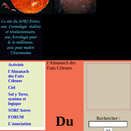
l’Almanach des
Activités
Faits Célestes
l’Almanach
des Faits
Célestes
Ciel
Sol y Terre,
système et
logique
SORI’Astres
Du
FORUM
Rechercher :
L’association