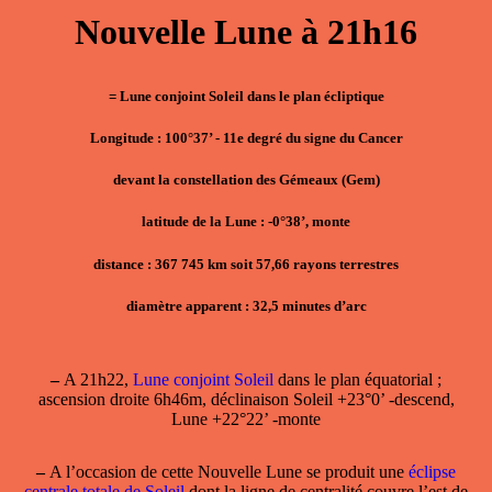
Nouvelle Lune à 21h16
= Lune conjoint Soleil dans le plan écliptique
Longitude : 100°37’ - 11e degré du signe du Cancer
devant la constellation des Gémeaux (Gem)
latitude de la Lune : -0°38’, monte
distance : 367 745 km soit 57,66 rayons terrestres
diamètre apparent : 32,5 minutes d’arc
–
A 21h22,
Lune conjoint Soleil
dans le plan équatorial ;
ascension droite 6h46m, déclinaison Soleil +23°0’ -descend,
Lune +22°22’ -monte
–
A l’occasion de cette Nouvelle Lune se produit une
éclipse
centrale totale de Soleil
dont la ligne de centralité couvre l’est de