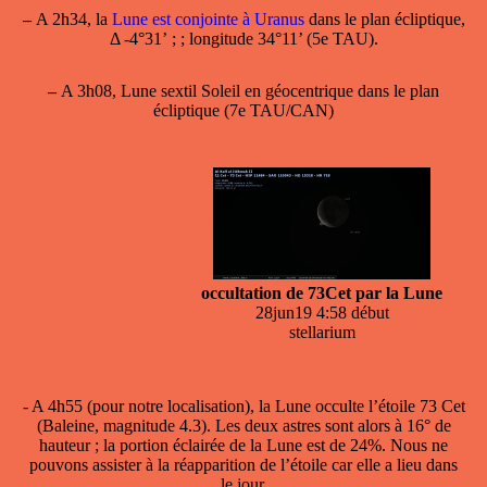
–
A 2h34, la
Lune est conjointe à Uranus
dans le plan écliptique,
Δ -4°31’ ; ; longitude 34°11’ (5e TAU).
–
A 3h08, Lune sextil Soleil en géocentrique dans le plan
écliptique (7e TAU/CAN)
occultation de 73Cet par la Lune
28jun19 4:58 début
stellarium
- A 4h55 (pour notre localisation), la
Lune occulte l’étoile
73 Cet
(Baleine, magnitude 4.3). Les deux astres sont alors à 16° de
hauteur ; la portion éclairée de la Lune est de 24%. Nous ne
pouvons assister à la réapparition de l’étoile car elle a lieu dans
le jour.