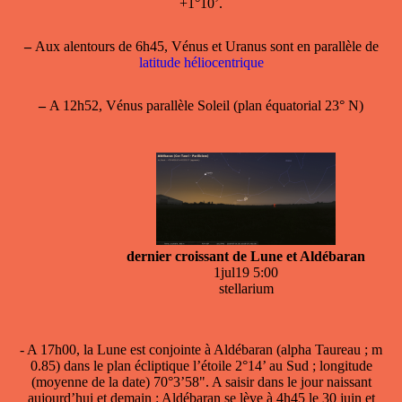
+1°10’.
–
Aux alentours de 6h45, Vénus et Uranus sont en parallèle de
latitude héliocentrique
–
A 12h52, Vénus parallèle Soleil (plan équatorial 23° N)
dernier croissant de Lune et Aldébaran
1jul19 5:00
stellarium
- A 17h00,
la Lune est conjointe à Aldébaran
(alpha Taureau ; m
0.85) dans le plan écliptique l’étoile 2°14’ au Sud ; longitude
(moyenne de la date) 70°3’58". A saisir dans le jour naissant
aujourd’hui et demain : Aldébaran se lève à 4h45 le 30 juin et