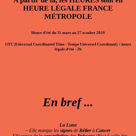
A partir de là, les HEURES sont en
HEURE LÉGALE FRANCE
MÉTROPOLE
Heure d’été du 31 mars au 27 octobre 2019
UTC
(Universal Coordinated Time - Temps Universel Coordonné)
=
heure
légale d’été - 2h
En bref ...
La Lune
–
Elle marque les
signes
de
Bélier
à
Cancer
–
Elle passe de la
constellation
des
Poissons
(Psc) à celle des