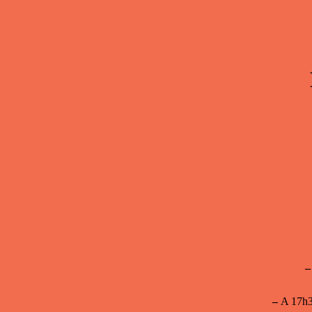
–
–
A 17h36