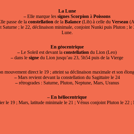
La Lune
–
Elle marque les
signes
Scorpion
à
Poissons
lle passe de la
constellation
de la
Balance
(Lib) à celle du
Verseau
(A
nt Saturne ; le 22, déclinaison minimale, conjoint Nunki puis Pluton ; le
Lune.
En géocentrique
–
Le Soleil est devant la
constellation
du Lion (Leo)
–
dans le
signe
du Lion jusqu’au 23, 5h54 puis de la Vierge
 mouvement direct le 19 ; atteint sa déclinaison maximale et son élon
–
Mars revient devant la constellation du Sagittaire le 24
–
rétrogrades : Saturne, Pluton, Neptune, Mars, Uranus
–
En héliocentrique
ier le 19 ; Mars, latitude minimale le 21 ; Vénus conjoint Pluton le 22 