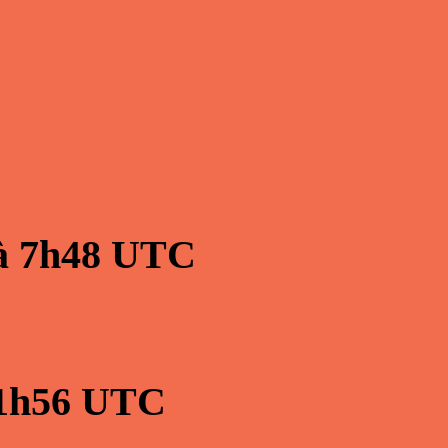
à
7h48
UTC
1h56
UTC