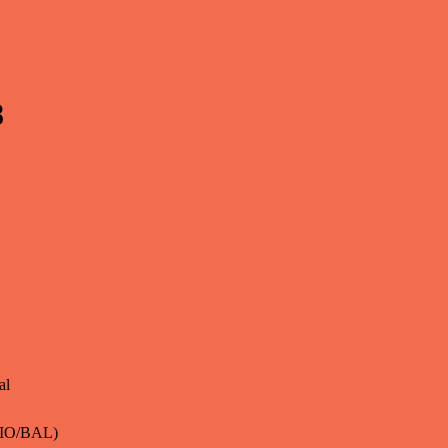
8
al
 LIO/BAL)