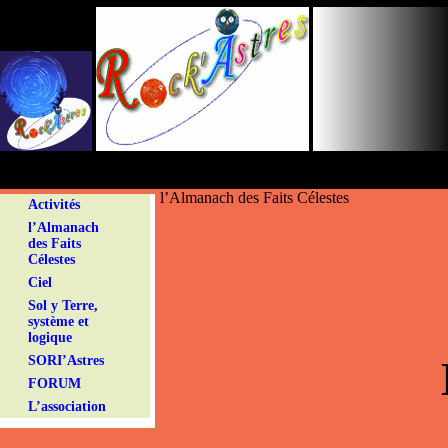
Panneau de gestion des cookies
l’Almanach des Faits Célestes
Activités
l’Almanach
des Faits
Célestes
Ciel
Sol y Terre,
système et
logique
SORI’Astres
FORUM
L’association