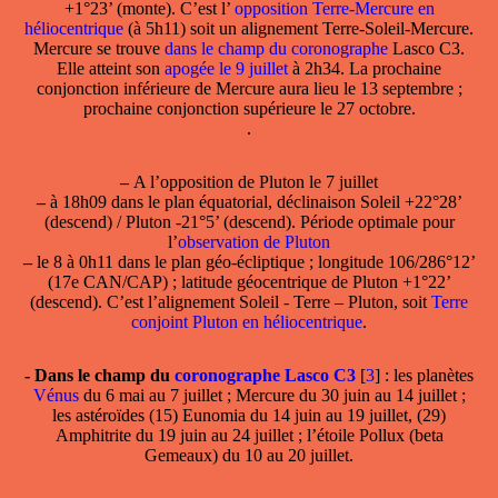
+1°23’ (monte). C’est l’
opposition Terre-Mercure en
héliocentrique
(à 5h11) soit un alignement Terre-Soleil-Mercure.
Mercure se trouve
dans le champ du coronographe
Lasco C3.
Elle atteint son
apogée le 9 juillet
à 2h34. La prochaine
conjonction inférieure de Mercure aura lieu le 13 septembre ;
prochaine conjonction supérieure le 27 octobre.
.
–
A l’
opposition de Pluton le 7 juillet
–
à 18h09 dans le plan équatorial, déclinaison Soleil +22°28’
(descend) / Pluton -21°5’ (descend). Période optimale pour
l’
observation de Pluton
–
le 8 à 0h11 dans le plan géo-écliptique ; longitude 106/286°12’
(17e CAN/CAP) ; latitude géocentrique de Pluton +1°22’
(descend). C’est l’alignement Soleil - Terre – Pluton, soit
Terre
conjoint Pluton en héliocentrique
.
-
Dans le champ
du
coronographe Lasco C3
[
3
]
: les planètes
Vénus
du 6 mai au 7 juillet ; Mercure du 30 juin au 14 juillet ;
les astéroïdes (15) Eunomia du 14 juin au 19 juillet, (29)
Amphitrite du 19 juin au 24 juillet ; l’étoile Pollux (beta
Gemeaux) du 10 au 20 juillet.