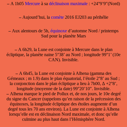
–
A 1h05
Mercure
à sa
déclinaison maximale
: +24°9’9"(Nord)
–
Aujourd’hui, la
comète
2016 EJ203 au périhélie
–
Aux alentours de 5h,
équinoxe
d’automne Nord / printemps
Sud pour la planète Mars
–
A 6h29, la
Lune est conjointe à Mercure
dans le plan
écliptique, la planète naine 5°38’ au Nord ; longitude 99°1’ (10e
CAN). Invisible.
–
A 6h45,
la Lune est conjointe à Alhena
(gamma des
Gémeaux ; m 1.9) dans le plan équatorial, l’étoile 2°8’ au Sud ;
la conjonction dans le plan écliptique a lieu à 7h00, ∆ +2°8’,
longitude (moyenne de la date) 99°20’10". Invisible.
–
Alhena marque le pied de Pollux et, de nos jours, le 10e degré
du signe du Cancer (rappelons qu’en raison de la précession des
équinoxes, la longitude écliptique des étoiles augmente d’un
degré tous les 70 ans environ). La Lune est conjointe à Alhena
lorsqu’elle est en déclinaison Nord maximale, et donc qu’elle
culmine au plus haut dans l’Hémisphère Nord.