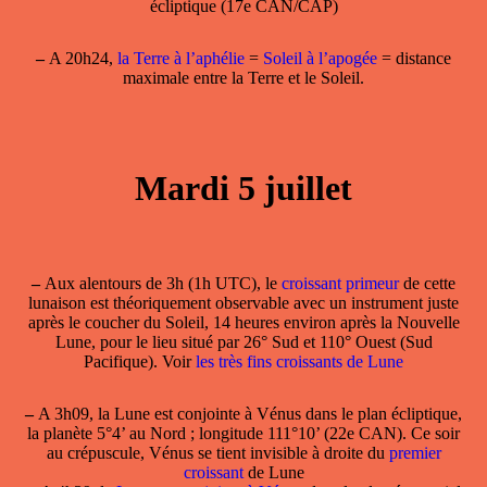
écliptique (17e CAN/CAP)
–
A 20h24,
la Terre à l’aphélie
=
Soleil à l’apogée
= distance
maximale entre la Terre et le Soleil.
Mardi 5 juillet
–
Aux alentours de 3h (1h UTC), le
croissant primeur
de cette
lunaison est théoriquement observable avec un instrument juste
après le coucher du Soleil, 14 heures environ après la Nouvelle
Lune, pour le lieu situé par 26° Sud et 110° Ouest (Sud
Pacifique). Voir
les très fins croissants de Lune
–
A 3h09, la
Lune est conjointe à Vénus
dans le plan écliptique,
la planète 5°4’ au Nord ; longitude 111°10’ (22e CAN). Ce soir
au crépuscule, Vénus se tient invisible à droite du
premier
croissant
de Lune