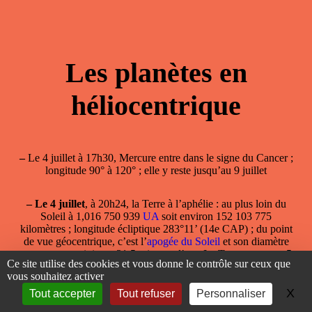
Les planètes en
héliocentrique
–
Le 4 juillet à 17h30, Mercure entre dans le signe du Cancer ;
longitude 90° à 120° ; elle y reste jusqu’au 9 juillet
–
Le 4 juillet
, à 20h24, la
Terre à l’aphélie
: au plus loin du
Soleil à 1,016 750 939
UA
soit environ 152 103 775
kilomètres ; longitude écliptique 283°11’ (14e CAP) ; du point
de vue géocentrique, c’est l’
apogée du Soleil
et son diamètre
apparent est minima : 31,5 minutes d’arc. La Terre se trouve 5
Ce site utilise des cookies et vous donne le contrôle sur ceux que
millions de kilomètres (soit 3,4%) plus loin du Soleil que le
2
vous souhaitez activer
janvier
.
X
Ma
Tout accepter
Tout refuser
Personnaliser