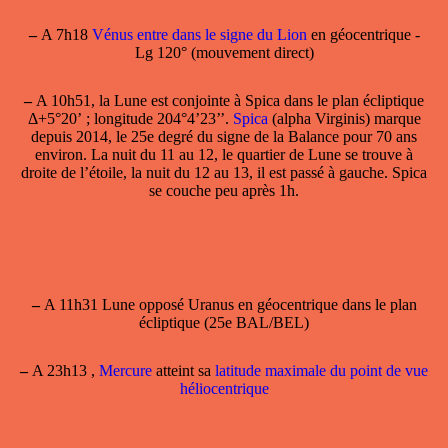
–
A 7h18
Vénus entre dans le signe du Lion
en géocentrique -
Lg 120° (mouvement direct)
–
A 10h51,
la Lune est conjointe à Spica
dans le plan écliptique
Δ+5°20’ ; longitude 204°4’23’’.
Spica
(alpha Virginis) marque
depuis 2014, le 25e degré du signe de la Balance pour 70 ans
environ. La nuit du 11 au 12, le quartier de Lune se trouve à
droite de l’étoile, la nuit du 12 au 13, il est passé à gauche. Spica
se couche peu après 1h.
–
A 11h31 Lune opposé Uranus en géocentrique dans le plan
écliptique (25e BAL/BEL)
–
A 23h13 ,
Mercure
atteint sa
latitude maximale du point de vue
héliocentrique