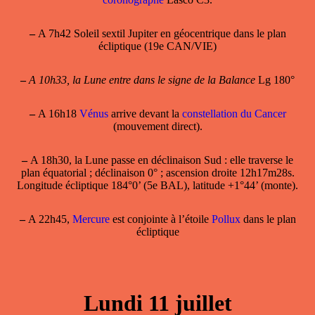
–
A 7h42 Soleil sextil Jupiter en géocentrique dans le plan
écliptique (19e CAN/VIE)
–
A 10h33, la Lune entre dans le signe de la Balance
Lg 180°
–
A 16h18
Vénus
arrive devant la
constellation du Cancer
(mouvement direct).
–
A 18h30, la
Lune passe en déclinaison Sud
: elle traverse le
plan équatorial ; déclinaison 0° ; ascension droite 12h17m28s.
Longitude écliptique 184°0’ (5e BAL), latitude +1°44’ (monte).
–
A 22h45,
Mercure
est conjointe à l’étoile
Pollux
dans le plan
écliptique
Lundi 11 juillet