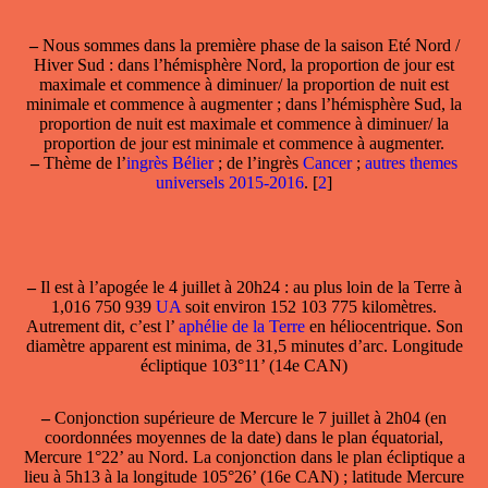
–
Nous sommes dans la première phase de la saison Eté Nord /
Hiver Sud : dans l’hémisphère Nord, la proportion de jour est
maximale et commence à diminuer/ la proportion de nuit est
minimale et commence à augmenter ; dans l’hémisphère Sud, la
proportion de nuit est maximale et commence à diminuer/ la
proportion de jour est minimale et commence à augmenter.
–
Thème de l’
ingrès Bélier
; de l’ingrès
Cancer
;
autres themes
universels 2015-2016
.
[
2
]
–
Il est
à l’apogée le 4 juillet
à 20h24 : au plus loin de la Terre à
1,016 750 939
UA
soit environ 152 103 775 kilomètres.
Autrement dit, c’est l’
aphélie de la Terre
en héliocentrique. Son
diamètre apparent est minima, de 31,5 minutes d’arc. Longitude
écliptique 103°11’ (14e CAN)
–
Conjonction supérieure de Mercure
le 7 juillet à 2h04 (en
coordonnées moyennes de la date) dans le plan équatorial,
Mercure 1°22’ au Nord. La conjonction dans le plan écliptique a
lieu à 5h13 à la longitude 105°26’ (16e CAN) ; latitude Mercure