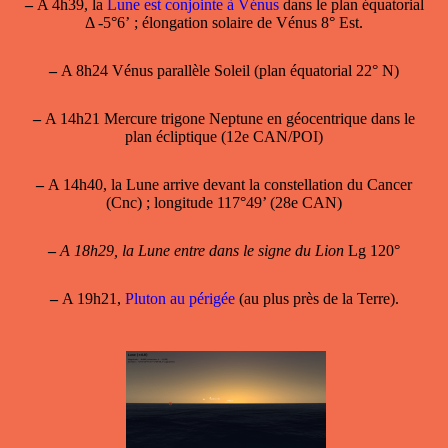
–
A 4h39, la
Lune est conjointe à Vénus
dans le plan équatorial
Δ -5°6’ ; élongation solaire de Vénus 8° Est.
–
A 8h24 Vénus parallèle Soleil (plan équatorial 22° N)
–
A 14h21 Mercure trigone Neptune en géocentrique dans le
plan écliptique (12e CAN/POI)
–
A 14h40, la Lune arrive devant la constellation du Cancer
(Cnc) ; longitude 117°49’ (28e CAN)
–
A 18h29, la Lune entre dans le signe du Lion
Lg 120°
–
A 19h21,
Pluton au périgée
(au plus près de la Terre).