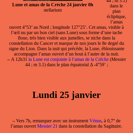
44 ; m 3.1)
Lune et amas de la Crèche 24 janvier 0h
dans le
stellarium
plan
écliptique,
l’amas
ouvert 4°53’ au Nord ; longitude 127°25’. Cet amas, visible à
l’œil nu par un bon ciel (sans Lune) sous forme d’une tache
floue, très bien visible aux jumelles, se niche dans la
constellation du Cancer et marque de nos jours le 8e degré du
signe du Lion. Dans la nuit qui précède, la Lune, éblouissante
accompagne l’amas ouvert d’un bout à l’autre de la nuit.
–
A 12h31
la Lune est conjointe à l’amas de la Crèche
(Messier
44 ; m 3.1) dans le plan équatorial Δ -4°59’ ;
Lundi 25 janvier
–
Vers 7h, remarquer avec un instrument
Vénus
, à 0,7° de
l’amas ouvert
Messier 21
dans la constellation du Sagittaire.