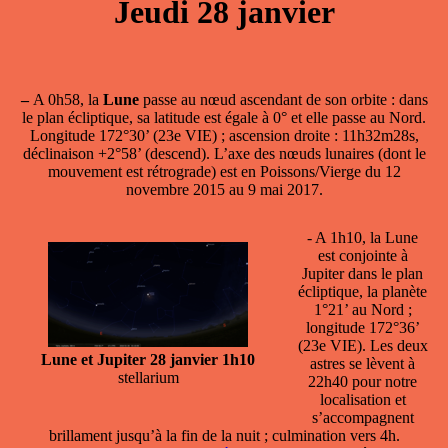
Jeudi 28 janvier
–
A 0h58, la
Lune
passe
au nœud ascendant
de son orbite : dans
le plan écliptique, sa latitude est égale à 0° et elle passe au Nord.
Longitude 172°30’ (23e VIE) ; ascension droite : 11h32m28s,
déclinaison +2°58’ (descend). L’axe des nœuds lunaires (dont le
mouvement est rétrograde) est en Poissons/Vierge du 12
novembre 2015 au 9 mai 2017.
- A 1h10, la
Lune
est conjointe à
Jupiter
dans le plan
écliptique, la planète
1°21’ au Nord ;
longitude 172°36’
(23e VIE). Les deux
Lune et Jupiter 28 janvier 1h10
astres se lèvent à
stellarium
22h40 pour notre
localisation et
s’accompagnent
brillament jusqu’à la fin de la nuit ; culmination vers 4h.