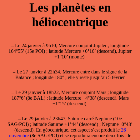
Les planètes en
héliocentrique
–
Le 24 janvier à 9h10, Mercure conjoint Jupiter ; longitude
164°55’ (15e POI) ; latitude Mercure +6°16’ (descend), Jupiter
+1°10’ (monte).
–
Le 27 janvier à 22h34, Mercure entre dans le signe de la
Balance ; longitude 180° ; elle y reste jusqu’au 5 février
–
Le 29 janvier à 18h22, Mercure conjoint Mars ; longitude
187°6’ (8e BAL) ; latitude Mercure +4°38’ (descend), Mars
+1°15’ (descend).
–
Le 29 janvier à 23h47, Saturne carré Neptune (10e
SAG/POI) ; latitude Saturne +1°44’ (descend) ; Neptune -0°48’
(descend). En géocentrique, cet aspect s’est produit le
26
novembre
(8e SAG/POI) et se reproduira encore deux fois : le