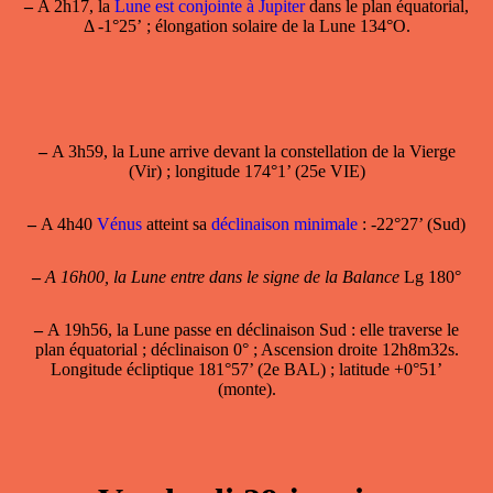
–
A 2h17, la
Lune est conjointe à Jupiter
dans le plan équatorial,
Δ -1°25’ ; élongation solaire de la Lune 134°O.
–
A 3h59, la Lune arrive devant la constellation de la Vierge
(Vir) ; longitude 174°1’ (25e VIE)
–
A 4h40
Vénus
atteint sa
déclinaison minimale
: -22°27’ (Sud)
–
A 16h00, la Lune entre dans le signe de la Balance
Lg 180°
–
A 19h56, la
Lune passe en déclinaison Sud
: elle traverse le
plan équatorial ; déclinaison 0° ; Ascension droite 12h8m32s.
Longitude écliptique 181°57’ (2e BAL) ; latitude +0°51’
(monte).