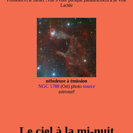
Lactée
nébuleuse à émission
NGC 1788
(Ori) photo
source
astrosurf
Le ciel à la mi-nuit