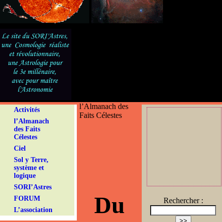
l’Almanach des
Activités
Faits Célestes
l’Almanach
des Faits
Célestes
Ciel
Sol y Terre,
système et
logique
SORI’Astres
Du
FORUM
Rechercher :
L’association