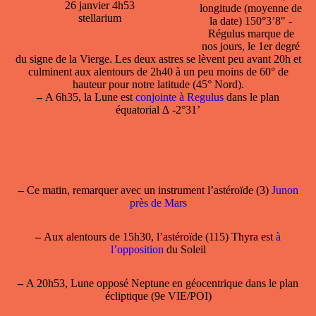
26 janvier 4h53
longitude (moyenne de
stellarium
la date) 150°3’8" -
Régulus marque de
nos jours, le 1er degré
du signe de la Vierge. Les deux astres se lèvent peu avant 20h et
culminent aux alentours de 2h40 à un peu moins de 60° de
hauteur pour notre latitude (45° Nord).
–
A 6h35, la Lune est
conjointe à Regulus
dans le plan
équatorial ∆ -2°31’
–
Ce matin, remarquer avec un instrument l’astéroïde (3)
Junon
près de Mars
–
Aux alentours de 15h30, l’astéroïde (115) Thyra est
à
l’opposition
du Soleil
–
A 20h53, Lune opposé Neptune en géocentrique dans le plan
écliptique (9e VIE/POI)