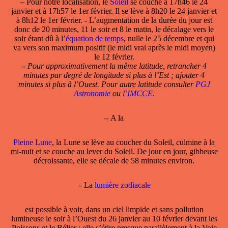
–
Pour notre localisation, le
Soleil
se couche à 17h46 le 24
janvier et à 17h57 le 1er février. Il se lève à 8h20 le 24 janvier et
à 8h12 le 1er février. - L’augmentation de la durée du jour est
donc de 20 minutes, 11 le soir et 8 le matin, le décalage vers le
soir étant dû à l’
équation de temps
, nulle le 25 décembre et qui
va vers son maximum positif (le midi vrai après le midi moyen)
le 12 février.
–
Pour approximativement la même latitude, retrancher 4
minutes par degré de longitude si plus à l’Est ; ajouter 4
minutes si plus à l’Ouest. Pour autre latitude consulter
PGJ
Astronomie
ou
l’IMCCE
.
–
A la
Pleine Lune
, la Lune se lève au coucher du Soleil, culmine à la
mi-nuit et se couche au lever du Soleil. De jour en jour, gibbeuse
décroissante, elle se décale de 58 minutes environ.
–
La
lumière zodiacale
est possible à voir, dans un ciel limpide et sans pollution
lumineuse le soir à l’Ouest du 26 janvier au 10 février devant les
Poissons et le Bélier ; elle s’étire presque parallèlement à la Voie