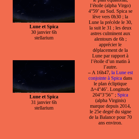
l’étoile (alpha Virgo)
4°59’ au Sud. Spica se
lève vers 0h30 ; la
Lune la précède le 30,
Lune et Spica
la suit le 31 ; les deux
30 janvier 6h
astres culminent aux
stellarium
alentours de 6h ;
apprécier le
déplacement de la
Lune par rapport à
l’étoile d’un matin à
l’autre.
–
A 16h47,
la Lune est
conjointe à Spica
dans
le plan écliptique
Δ+4°46’. Longitude
204°3’56’’ ;
Spica
Lune et Spica
(alpha Virginis)
31 janvier 6h
marque depuis 2014,
stellarium
le 25e degré du signe
de la Balance pour 70
ans environ.