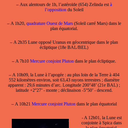
–
Aux alentours de 1h, l’astéroïde (654) Zelinda est
à
l’opposition
du Soleil
–
A 1h20,
quadrature Ouest de Mars
(Soleil carré Mars) dans le
plan équatorial.
–
A 2h35 Lune opposé Uranus en géocentrique dans le plan
écliptique (18e BAL/BEL)
–
A 7h10
Mercure conjoint Pluton
dans le plan écliptique.
–
A 10h09, la
Lune à l’apogée
: au plus loin de la Terre à 404
552 kilomètres environ, soit 63,43 rayons terrestres ; diamètre
apparent : 29,6 minutes d’arc. Longitude 200°48’ (21e BAL) ;
latitude +2°27’ - monte ; déclinaison -5°50’ - descend.
–
A 10h21
Mercure conjoint Pluton
dans le plan équatorial
- A 12h01,
la Lune est
conjointe à Spica
dans
le plan équatorial,