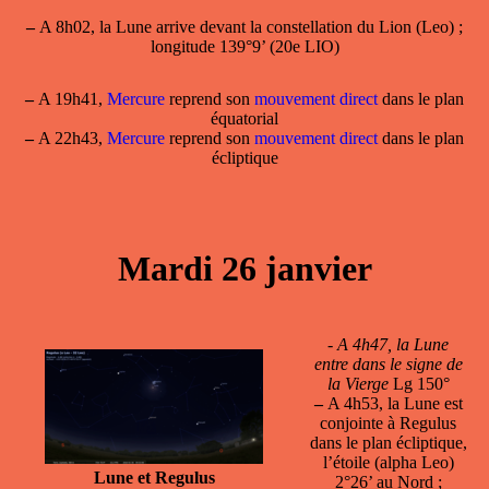
–
A 8h02, la Lune arrive devant la constellation du Lion (Leo) ;
longitude 139°9’ (20e LIO)
–
A 19h41,
Mercure
reprend son
mouvement direct
dans le plan
équatorial
–
A 22h43,
Mercure
reprend son
mouvement direct
dans le plan
écliptique
Mardi 26 janvier
-
A 4h47, la Lune
entre dans le signe de
la Vierge
Lg 150°
–
A 4h53, la Lune est
conjointe à Regulus
dans le plan écliptique,
l’étoile (alpha Leo)
Lune et Regulus
2°26’ au Nord ;