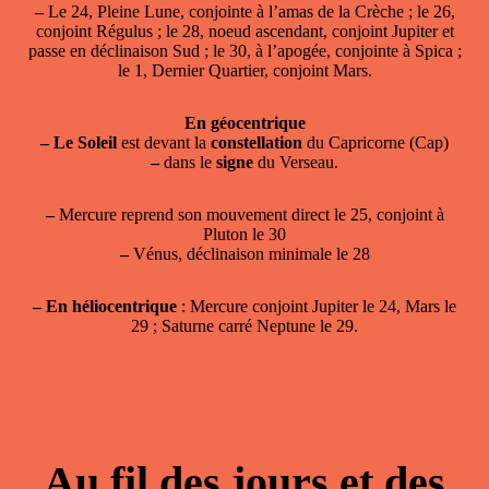
–
Le 24, Pleine Lune, conjointe à l’amas de la Crèche ; le 26,
conjoint Régulus ; le 28, noeud ascendant, conjoint Jupiter et
passe en déclinaison Sud ; le 30, à l’apogée, conjointe à Spica ;
le 1, Dernier Quartier, conjoint Mars.
En géocentrique
–
Le Soleil
est devant la
constellation
du Capricorne (Cap)
–
dans le
signe
du Verseau.
–
Mercure reprend son mouvement direct le 25, conjoint à
Pluton le 30
–
Vénus, déclinaison minimale le 28
–
En héliocentrique
: Mercure conjoint Jupiter le 24, Mars le
29 ; Saturne carré Neptune le 29.
Au fil des jours et des