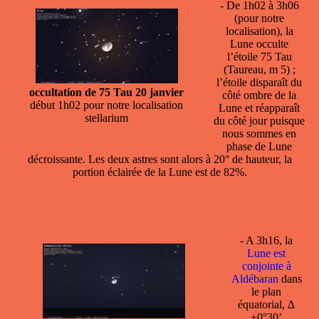
- De 1h02 à 3h06
(pour notre
localisation), la
Lune occulte
l’étoile
75 Tau
(Taureau, m 5) ;
l’étoile disparaît du
occultation de 75 Tau 20 janvier
côté ombre de la
début 1h02 pour notre localisation
Lune et réapparaît
stellarium
du côté jour puisque
nous sommes en
phase de Lune
décroissante. Les deux astres sont alors à 20° de hauteur, la
portion éclairée de la Lune est de 82%.
- A 3h16, la
Lune est
conjointe à
Aldébaran
dans
le plan
équatorial, ∆
+0°30’