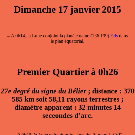
Dimanche 17 janvier 2015
–
A 0h14, la Lune conjoint la planète naine (136 199)
Eris
dans
le plan équatorial.
Premier Quartier à 0h26
27e degré du signe du Bélier
; distance : 370
585 km soit 58,11 rayons terrestres ;
diamètre apparent : 32 minutes 14
seceondes d’arc.
–
A 6h49, la Lune entre dans le signe du Taureau
Lg 30°