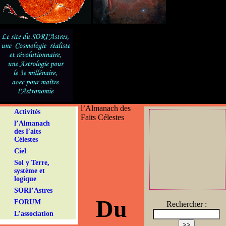
l’Almanach des
Activités
Faits Célestes
l’Almanach
des Faits
Célestes
Ciel
Sol y Terre,
système et
logique
SORI’Astres
Du
FORUM
Rechercher :
L’association