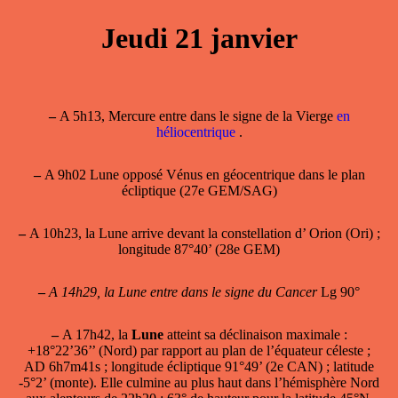
Jeudi 21 janvier
–
A 5h13, Mercure entre dans le signe de la Vierge
en
héliocentrique
.
–
A 9h02 Lune opposé Vénus en géocentrique dans le plan
écliptique (27e GEM/SAG)
–
A 10h23, la Lune arrive devant la constellation d’ Orion (Ori) ;
longitude 87°40’ (28e GEM)
–
A 14h29, la Lune entre dans le signe du Cancer
Lg 90°
–
A 17h42, la
Lune
atteint sa
déclinaison maximale
:
+18°22’36’’ (Nord) par rapport au plan de l’équateur céleste ;
AD 6h7m41s ; longitude écliptique 91°49’ (2e CAN) ; latitude
-5°2’ (monte). Elle culmine au plus haut dans l’hémisphère Nord