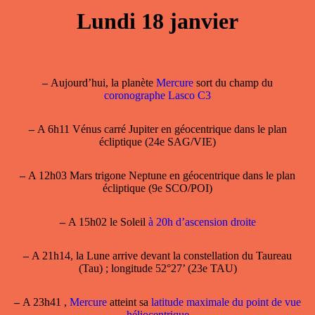
Lundi 18 janvier
–
Aujourd’hui, la planète
Mercure
sort du champ du
coronographe Lasco C3
–
A 6h11 Vénus carré Jupiter en géocentrique dans le plan
écliptique (24e SAG/VIE)
–
A 12h03 Mars trigone Neptune en géocentrique dans le plan
écliptique (9e SCO/POI)
–
A 15h02 le Soleil
à 20h d’ascension droite
–
A 21h14, la Lune arrive devant la constellation du Taureau
(Tau) ; longitude 52°27’ (23e TAU)
–
A 23h41 ,
Mercure
atteint sa
latitude maximale du point de vue
héliocentrique