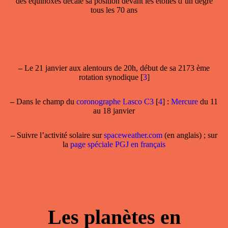
des équinoxes décale sa position devant les étoiles d’un degré
tous les 70 ans
–
Le 21 janvier aux alentours de 20h, début de sa 2173 ème
rotation synodique
[
3
]
–
Dans le champ
du
coronographe Lasco C3
[
4
]
:
Mercure
du 11
au 18 janvier
–
Suivre l’activité solaire sur
spaceweather.com
(en anglais) ; sur
la
page spéciale PGJ en français
Les planètes en