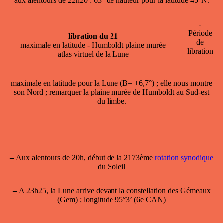
aux alentours de 22h20 : 63° de hauteur pour la latitude 45°N.
-
Période
libration du 21
de
maximale en latitude - Humboldt plaine murée
libration
atlas virtuel de la Lune
maximale en latitude
pour la Lune (B= +6,7°) ; elle nous montre
son Nord ; remarquer la plaine murée de Humboldt au Sud-est
du limbe.
–
Aux alentours de 20h, début de la 2173ème
rotation synodique
du Soleil
–
A 23h25, la Lune arrive devant la constellation des Gémeaux
(Gem) ; longitude 95°3’ (6e CAN)