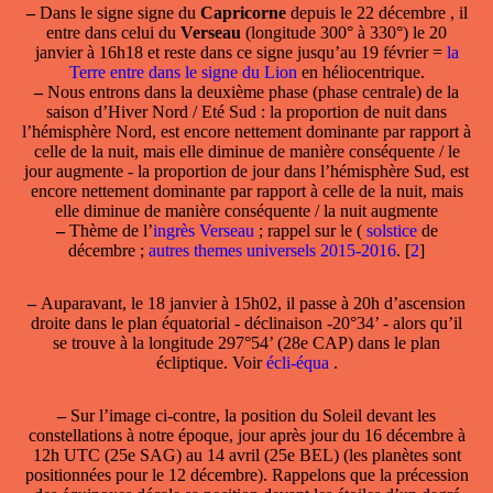
–
Dans le
signe
signe du
Capricorne
depuis le 22 décembre , il
entre dans celui du
Verseau
(longitude 300° à 330°) le 20
janvier à 16h18 et reste dans ce signe jusqu’au 19 février =
la
Terre entre dans le signe du Lion
en héliocentrique.
–
Nous entrons dans la deuxième phase (phase centrale) de la
saison d’Hiver Nord / Eté Sud : la proportion de nuit dans
l’hémisphère Nord, est encore nettement dominante par rapport à
celle de la nuit, mais elle diminue de manière conséquente / le
jour augmente - la proportion de jour dans l’hémisphère Sud, est
encore nettement dominante par rapport à celle de la nuit, mais
elle diminue de manière conséquente / la nuit augmente
–
Thème de l’
ingrès Verseau
; rappel sur le (
solstice
de
décembre ;
autres themes universels 2015-2016
.
[
2
]
–
Auparavant, le 18 janvier à 15h02, il passe
à 20h d’ascension
droite
dans le plan équatorial - déclinaison -20°34’ - alors qu’il
se trouve à la longitude 297°54’ (28e CAP) dans le plan
écliptique. Voir
écli-équa
.
–
Sur l’image ci-contre, la position du Soleil devant les
constellations à notre époque, jour après jour du 16 décembre à
12h UTC (25e SAG) au 14 avril (25e BEL) (les planètes sont
positionnées pour le 12 décembre). Rappelons que la précession