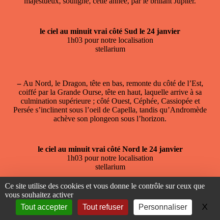
majestueux, souligné, cette année, par le brillant Jupiter.
le ciel au minuit vrai côté Sud le 24 janvier
1h03 pour notre localisation
stellarium
–
Au Nord, le Dragon, tête en bas, remonte du côté de l’Est,
coiffé par la Grande Ourse, tête en haut, laquelle arrive à sa
culmination supérieure ; côté Ouest, Céphée, Cassiopée et
Persée s’inclinent sous l’oeil de Capella, tandis qu’Andromède
achève son plongeon sous l’horizon.
le ciel au minuit vrai côté Nord le 24 janvier
1h03 pour notre localisation
stellarium
Ce site utilise des cookies et vous donne le contrôle sur ceux que
vous souhaitez activer
X
Ma
Tout accepter
Tout refuser
Personnaliser