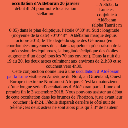
occultation d’Aldébaran 20 janvier
–
A 3h32,
la
début 4h24 pour notre localisation
Lune est
stellarium
conjointe à
Aldébaran
(alpha Taurii ; m
0.85) dans le plan écliptique, l’étoile 0°30’ au Sud ; longitude
(moyenne de la date) 70°0’48” - Aldébaran marque depuis
octobre 2014, le 11e degré du signe des Gémeaux (en
coordonnées moyennes de la date - rappelons qu’en raison de la
précession des équinoxes, la longitude écliptique des étoiles
augmente d’un degré tous les 70 ans environ). Dans la nuit du
19 au 20, les deux astres culminent aux environs de 21h30 et se
couchent vers 4h30.
–
Cette conjonction donne lieu à une
occultation d’Aldébaran
par la Lune
visible en Amérique du Nord, au Groënland, Ouest
Europe et extrême Nord-ouest Afrique. C’est la quatorzième
d’une longue série d’occultations d’Aldébaran par la Lune qui
prendra fin le 3 septembre 2018. Nous pouvons assister au début
de cette occultation dans les brumes de l’horizon, juste avant leur
coucher : à 4h24, l’étoile disparaît derrière le côté nuit de
Séléné ; les deux astres ne sont alors plus qu’à 3° de hauteur.