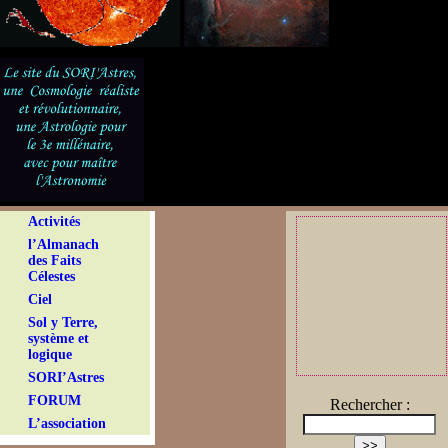
Activités
l’Almanach
des Faits
Célestes
Ciel
Sol y Terre,
système et
logique
SORI’Astres
FORUM
Rechercher :
L’association