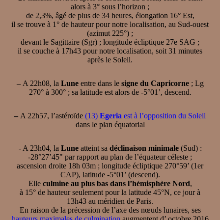
alors à 3° sous l’horizon ;
de 2,3%, âgé de plus de 34 heures, élongation 16° Est,
il se trouve à 1° de hauteur pour notre localisation, au Sud-ouest
(azimut 225°) ;
devant le Sagittaire (Sgr) ; longitude écliptique 27e SAG ;
il se couche à 17h43 pour notre localisation, soit 31 minutes
après le Soleil.
–
A 22h08, la
Lune
entre dans le
signe du Capricorne
; Lg
270° à 300° ; sa latitude est alors de -5°01’, descend.
–
A 22h57, l’astéroïde
(13)
Egeria
est à l’opposition du Soleil
dans le plan équatorial
- A 23h04, la
Lune
atteint sa
déclinaison minimale
(Sud) :
-28°27’45" par rapport au plan de l’équateur céleste ;
ascension droite 18h 03m ; longitude écliptique 270°59’ (1er
CAP), latitude -5°01’ (descend).
Elle
culmine au plus bas dans l’hémisphère Nord
,
à 15° de hauteur seulement pour la latitude 45°N, ce jour à
13h43 au méridien de Paris.
En raison de la précession de l’axe des nœuds lunaires, ses
hauteurs maximales de culmination
augmentent d’ octobre 2016