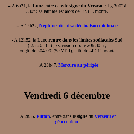
–
A 6h21, la
Lune
entre dans le
signe du Verseau
; Lg 300° à
330° ; sa latitude est alors de -4°31’, monte.
–
A 12h22,
Neptune
atteint sa
déclinaison minimale
- A 12h52, la Lune
rentre dans les limites zodiacales
Sud
(-23°26’18") ; ascension droite 20h 30m ;
longitude 304°09’ (5e VER), latitude -4°21’, monte
–
A 23h47,
Mercure au périgée
Vendredi 6 décembre
- A 2h35,
Pluton
, entre dans le
signe
du
Verseau
en
géocentrique