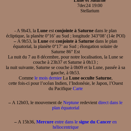
Lune et Saturne
7dec24 19:00
Stellarium
- A 9h43, la
Lune
est
conjointe à Saturne
dans le plan
écliptique, la planète 0°16’ au Sud ; longitude 343°08’ (14e POI)
–
A 9h53, la
Lune
est
conjointe à Saturne
dans le plan
équatorial, la planète 0°17’ au Sud ; élongation solaire de
Saturne 86° Est
La nuit du 7 au 8 décembre, pour notre localisation, la Lune se
couche à 23h37 et Saturne à 0h13 ;
la nuit suivante, Saturne se couche à 0h09 et la Lune, passée à sa
gauche, à 0h53.
Comme
le mois dernier
La
Lune occulte Saturne
,
cette fois-ci pour l’océan Indien, l’Indonésie, le Japon, l’Ouest
du Pacifique
Carte
–
A 12h03, le mouvement de
Neptune
redevient
direct dans le
plan équatorial
–
A 15h36,
Mercure
entre dans le
signe du Cancer
en
héliocentrique