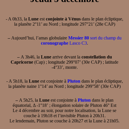
- A 0h33, la
Lune
est
conjointe à Vénus
dans le plan écliptique,
la planète 2°11’ au Nord ; longitude 297°21’ (28e CAP)
–
Aujourd’hui, l’amas globulaire
Messier 80
sort du champ du
coronographe
Lasco C3
.
–
A 3h46, la
Lune
arrive devant la
constellation du
Capricorne
(Cap) ; longitude 299°07’ (30e CAP) ; latitude
-4°33’, monte.
- A 5h18, la
Lune
est conjointe à
Pluton
dans le plan écliptique,
la planète naine 1°14’ au Nord ; longitude 299°58’ (30e CAP)
–
A 5h25, la
Lune
est conjointe à
Pluton
dans le plan
équatorial, Δ -1°18’ ; élongation solaire de Pluton 46° Est
Le 4 décembre au soir, pour notre localisation, la Lune se
couche à 19h18 et l’invisible Pluton à 20h31.
Le lendemain, Pluton se couche à 20h27 et la Lune à 21h05.