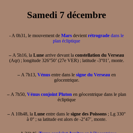
Samedi 7 décembre
- A 0h31, le mouvement de
Mars
devient
rétrograde
dans le
plan écliptique
–
A 5h16, la
Lune
arrive devant la
constellation du Verseau
(Aqr) ; longitude 326°50’ (27e VER) ; latitude -3°01’, monte.
–
A 7h13,
Vénus
entre dans le
signe du Verseau
en
géocentrique.
–
A 7h50,
Vénus conjoint Pluton
en géocentrique dans le plan
écliptique
–
A 10h48, la
Lune
entre dans le
signe des Poissons
; Lg 330°
à 0° ; sa latitude est alors de -2°47’, monte.