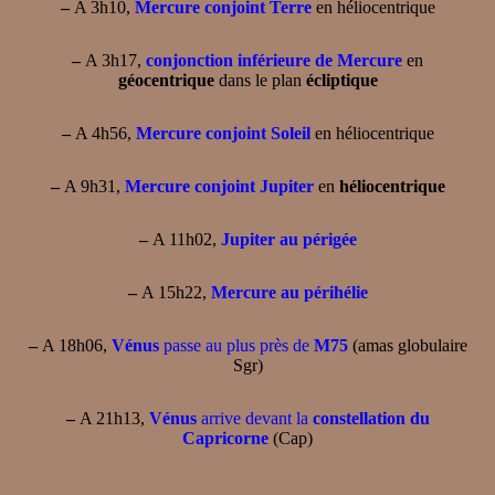
–
A 3h10,
Mercure conjoint Terre
en héliocentrique
–
A 3h17,
conjonction inférieure de Mercure
en
géocentrique
dans le plan
écliptique
–
A 4h56,
Mercure conjoint Soleil
en héliocentrique
–
A 9h31,
Mercure conjoint Jupiter
en
héliocentrique
–
A 11h02,
Jupiter au périgée
–
A 15h22,
Mercure au périhélie
–
A 18h06,
Vénus
passe au plus près de
M75
(amas globulaire
Sgr)
–
A 21h13,
Vénus
arrive devant la
constellation du
Capricorne
(Cap)