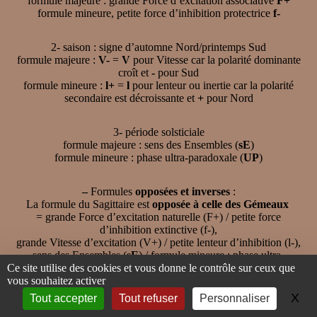
formule majeure : grande Force d’excitation associative
F+
formule mineure, petite force d’inhibition protectrice
f-
2- saison : signe d’automne Nord/printemps Sud
formule majeure :
V-
=
V
pour Vitesse car la polarité dominante
croît et
-
pour Sud
formule mineure :
l+
=
l
pour lenteur ou inertie car la polarité
secondaire est décroissante et
+
pour Nord
3- période solsticiale
formule majeure : sens des Ensembles (
sE
)
formule mineure : phase ultra-paradoxale (
UP
)
–
Formules
opposées et inverses
:
La formule du Sagittaire est
opposée à celle des Gémeaux
= grande Force d’excitation naturelle (F+) / petite force
d’inhibition extinctive (f-),
grande Vitesse d’excitation (V+) / petite lenteur d’inhibition (l-),
sens des Ensembles (
sE
) / formule mineure : phase ultra-
Ce site utilise des cookies et vous donne le contrôle sur ceux que
paradoxale (
UP
)
vous souhaitez activer
X
Ma
Tout accepter
Tout refuser
Personnaliser
et
inverse de celle du Cancer
= grande Force d’excitation d’inhibition protectrice (F-) / petite