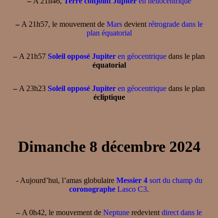
–
A 21h46,
Terre conjoint Jupiter
en héliocentrique
–
A 21h57, le mouvement de
Mars
devient
rétrograde dans le
plan équatorial
–
A 21h57
Soleil opposé Jupiter
en géocentrique
dans le plan
équatorial
–
A 23h23
Soleil opposé Jupiter
en géocentrique
dans le plan
écliptique
Dimanche 8 décembre 2024
- Aujourd’hui, l’amas globulaire
Messier 4
sort du champ du
coronographe
Lasco C3
.
–
A 0h42, le mouvement de
Neptune
redevient
direct dans le