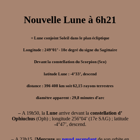
Nouvelle Lune à 6h21
= Lune conjoint Soleil dans le plan écliptique
Longitude : 249°01’ - 10e degré du signe du Sagittaire
Devant la constellation du Scorpion (Sco)
latitude Lune : -4°33’, descend
distance : 396 408 km soit 62,15 rayons terrestres
diamètre apparent : 29,8 minutes d’arc
–
A 19h50, la
Lune
arrive devant la
constellation d’
Ophiuchus
(Oph) ; longitude 256°04’ (17e SAG) ; latitude
-4°47’, descend.
–
A 23h15, [
Mercure
au
nœud ascendant
de son orbite en