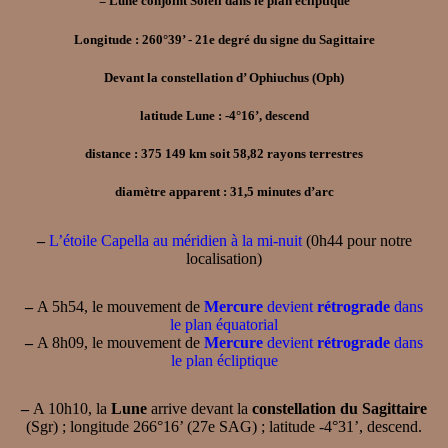
= Lune conjoint Soleil dans le plan écliptique
Longitude : 260°39’ - 21e degré du signe du Sagittaire
Devant la constellation d’ Ophiuchus (Oph)
latitude Lune : -4°16’, descend
distance : 375 149 km soit 58,82 rayons terrestres
diamètre apparent : 31,5 minutes d’arc
–
L’étoile Capella au méridien à la mi-nuit
(0h44 pour notre
localisation)
–
A 5h54, le mouvement de
Mercure
devient
rétrograde
dans
le plan équatorial
–
A 8h09, le mouvement de
Mercure
devient
rétrograde
dans
le plan écliptique
–
A 10h10, la
Lune
arrive devant la
constellation du Sagittaire
(Sgr) ; longitude 266°16’ (27e SAG) ; latitude -4°31’, descend.