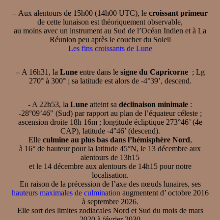
–
Aux alentours de 15h00 (14h00 UTC), le
croissant primeur
de cette lunaison est théoriquement observable,
au moins avec un instrument au Sud de l’Océan Indien et à La
Réunion peu après le coucher du Soleil
Les fins croissants de Lune
–
A 16h31, la
Lune
entre dans le
signe du Capricorne
; Lg
270° à 300° ; sa latitude est alors de -4°39’, descend.
- A 22h53, la
Lune
atteint sa
déclinaison minimale
:
-28°09’46" (Sud) par rapport au plan de l’équateur céleste ;
ascension droite 18h 16m ; longitude écliptique 273°46’ (4e
CAP), latitude -4°46’ (descend).
Elle
culmine au plus bas dans l’hémisphère Nord
,
à 16° de hauteur pour la latitude 45°N, le 13 décembre aux
alentours de 13h15
et le 14 décembre aux alentours de 14h15 pour notre
localisation.
En raison de la précession de l’axe des nœuds lunaires, ses
hauteurs maximales de culmination
augmentent d’ octobre 2016
à septembre 2026.
Elle sort des limites zodiacales Nord et Sud du mois de mars
2020 à février 2030