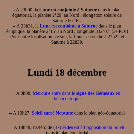
- A 23h00, la
Lune
est
conjointe à Saturne
dans le plan
équatorial, la planète 2°29’ au Nord ; élongation solaire de
Saturne 66° Est
–
A 23h31, la
Lune
est
conjointe à Saturne
dans le plan
écliptique, la planète 2°15’ au Nord ; longitude 332°07’ (3e POI)
Pour notre localisation, ce soir, la Lune se couche à 22h22 et
Saturne à 22h39.
Lundi 18 décembre
- A 0h08,
Mercure
entre dans le
signe des Gémeaux
en
héliocentrique
–
A 10h27,
Soleil carré Neptune
dans le plan géo-équatorial
–
A 18h48, l’astéroïde
(37)
Fides
est à l’opposition du Soleil
dans le plan équatorial