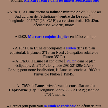
- A 6h29,
Mercure rentre dans les limites zodiacales Sud
- A 7h11, la
Lune
atteint sa
latitude minimale
: -5°03’56" au
Sud du plan de l’écliptique ("
ventre du Dragon
") ;
longitude : 292°57’ (23e CAP) ; ascension droite 19h 42m,
déclinaison -26°28’, monte
–
A 9h02,
Mercure conjoint Jupiter
en héliocentrique
- A 16h17, la
Lune
est conjointe à
Pluton
dans le plan
équatorial, la planète 2°19’ au Nord ; élongation solaire de
Pluton 35° Est
–
A 17h03, la
Lune
est conjointe à
Pluton
dans le plan
écliptique, Δ -2°16’ ; longitude 298°52’ (29e CAP)
Ce soir, pour notre localisation, la Lune se couche à 19h39 et
l’invisible Pluton à 19h45.
–
A 17h59, la
Lune
arrive devant la
constellation du
Capricorne
(Cap) ; longitude 299°25’ (30e CAP) ; latitude
-5°01’, monte.
–
Dernier jour pour voir
la
lumière zodiacale
en début de nuit