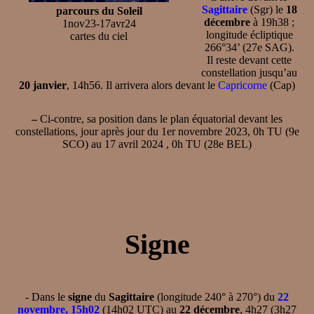
Sagittaire
(Sgr) le
18
parcours du Soleil
décembre
à 19h38 ;
1nov23-17avr24
longitude écliptique
cartes du ciel
266°34’ (27e SAG).
Il reste devant cette
constellation jusqu’au
20 janvier
, 14h56. Il arrivera alors devant le
Capricorne
(Cap)
–
Ci-contre, sa position dans le plan équatorial devant les
constellations, jour après jour du 1er novembre 2023, 0h TU (9e
SCO) au 17 avril 2024 , 0h TU (28e BEL)
Signe
- Dans le
signe
du
Sagittaire
(longitude 240° à 270°) du
22
novembre, 15h02
(14h02 UTC) au
22 décembre
, 4h27 (3h27