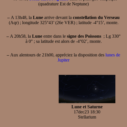
(quadrature Est de Neptune)
–
A 13h48, la
Lune
arrive devant la
constellation du Verseau
(Aqr) ; longitude 325°43’ (26e VER) ; latitude -4°15’, monte.
–
A 20h58, la
Lune
entre dans le
signe des Poissons
; Lg 330°
à 0° ; sa latitude est alors de -4°02’, monte.
–
Aux alentours de 21h00, appréciez la disposition des
lunes de
Jupiter
Lune et Saturne
17dec23 18:30
Stellarium