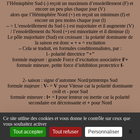
l’Hémisphère Sud (-) reçoit un maximum d’ensoleillement (F) et
encore un peu plus chaque jour (V)
alors que l’Hémisphère Nord (+) en reçoit un minimum (f) et
encore un peu moins chaque jour (l)
–
> L’ensoleillement du Sud (-) est majoritaire et il augmente (V)
/ l’ensoleillement du Nord (+) est minoritaire et il diminue (l)
Le pôle majoritaire (Sud) est croissant : la polarité dominante de
la saison est donc
« + »
= excitation
–
Cela se traduit, en formules conditionnalistes, par :
1- polarité directrice
"+"
formule majeure : grande Force d’excitation associative
F+
formule mineure, petite force d’inhibition protectrice
f-
2- saison : signe d’automne Nord/printemps Sud
formule majeure :
V-
=
V
pour Vitesse car la polarité dominante
croît et
-
pour Sud
formule mineure :
l+
=
l
pour lenteur ou inertie car la polarité
secondaire est décroissante et
+
pour Nord
3- période solsticiale
Ce site utilise des cookies et vous donne le contrôle sur ceux que
formule majeure : sens des Ensembles (
sE
)
vous souhaitez activer
formule mineure : phase ultra-paradoxale (
UP
)
X
Ma
Tout accepter
Tout refuser
Personnaliser