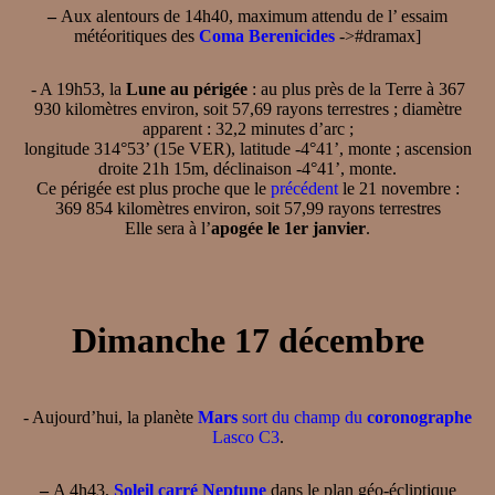
–
Aux alentours de 14h40, maximum attendu de l’ essaim
météoritiques des
Coma Berenicides
->#dramax]
- A 19h53, la
Lune au périgée
: au plus près de la Terre à 367
930 kilomètres environ, soit 57,69 rayons terrestres ; diamètre
apparent : 32,2 minutes d’arc ;
longitude 314°53’ (15e VER), latitude -4°41’, monte ; ascension
droite 21h 15m, déclinaison -4°41’, monte.
Ce périgée est plus proche que le
précédent
le 21 novembre :
369 854 kilomètres environ, soit 57,99 rayons terrestres
Elle sera à l’
apogée le 1er janvier
.
Dimanche 17 décembre
- Aujourd’hui, la planète
Mars
sort du champ du
coronographe
Lasco C3
.
–
A 4h43,
Soleil carré Neptune
dans le plan géo-écliptique