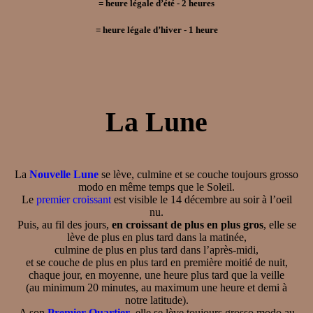
=
heure légale d’été
- 2
heures
=
heure légale d’hiver
- 1
heure
La Lune
La
Nouvelle Lune
se lève, culmine et se couche toujours grosso
modo en même temps que le Soleil.
Le
premier croissant
est visible le 14 décembre au soir à l’oeil
nu.
Puis, au fil des jours,
en croissant de plus en plus gros
, elle se
lève de plus en plus tard dans la matinée,
culmine de plus en plus tard dans l’après-midi,
et se couche de plus en plus tard en première moitié de nuit,
chaque jour, en moyenne, une heure plus tard que la veille
(au minimum 20 minutes, au maximum une heure et demi à
notre latitude).
A son
Premier Quartier
, elle se lève toujours grosso modo au