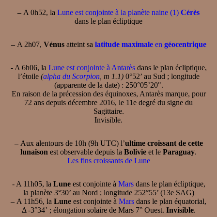
–
A 0h52, la
Lune est conjointe à la planète naine (1)
Cérès
dans le plan écliptique
–
A 2h07,
Vénus
atteint sa
latitude maximale
en
géocentrique
- A 6h06, la
Lune est conjointe à Antarès
dans le plan écliptique,
l’étoile
(
alpha du Scorpion
, m 1.1)
0°52’ au Sud ; longitude
(apparente de la date) : 250°05’20".
En raison de la précession des équinoxes, Antarès marque, pour
72 ans depuis décembre 2016, le 11e degré du signe du
Sagittaire.
Invisible.
–
Aux alentours de 10h (9h UTC) l’
ultime croissant de cette
lunaison
est observable depuis la
Bolivie
et le
Paraguay
.
Les fins croissants de Lune
- A 11h05, la
Lune
est conjointe à
Mars
dans le plan écliptique,
la planète 3°30’ au Nord ; longitude 252°55’ (13e SAG)
–
A 11h56, la
Lune
est conjointe à
Mars
dans le plan équatorial,
Δ -3°34’ ; élongation solaire de Mars 7° Ouest.
Invisible
.