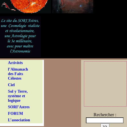
Activités
l’Almanach
des Faits
Célestes
Ciel
Sol y Terre,
système et
logique
SORI’Astres
FORUM
Rechercher :
L’association