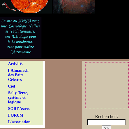
Activités
l’Almanach
des Faits
Célestes
Ciel
Sol y Terre,
système et
logique
SORI’Astres
FORUM
Rechercher :
L’association