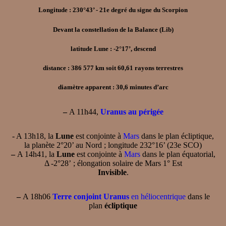
Longitude : 230°43’ - 21e degré du signe du Scorpion
Devant la constellation de la Balance (Lib)
latitude Lune : -2°17’, descend
distance : 386 577 km soit 60,61 rayons terrestres
diamètre apparent : 30,6 minutes d’arc
–
A 11h44,
Uranus au périgée
- A 13h18, la
Lune
est conjointe à
Mars
dans le plan écliptique,
la planète 2°20’ au Nord ; longitude 232°16’ (23e SCO)
–
A 14h41, la
Lune
est conjointe à
Mars
dans le plan équatorial,
Δ -2°28’ ; élongation solaire de Mars 1° Est
Invisible
.
–
A 18h06
Terre conjoint Uranus
en héliocentrique
dans le
plan
écliptique