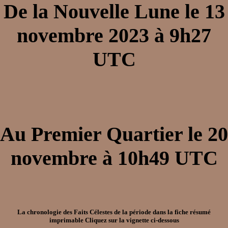
De
la
Nouvelle Lune
le
13
novembre 2023
à
9h27
UTC
Au
Premier Quartier
le
20
novembre
à
10h49
UTC
La chronologie des Faits Célestes de la période dans la
fiche résumé
imprimable
Cliquez sur la vignette ci-dessous