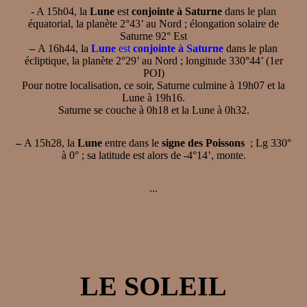
- A 15h04, la
Lune
est
conjointe à Saturne
dans le plan
équatorial, la planète 2°43’ au Nord ; élongation solaire de
Saturne 92° Est
–
A 16h44, la
Lune
est
conjointe à Saturne
dans le plan
écliptique, la planète 2°29’ au Nord ; longitude 330°44’ (1er
POI)
Pour notre localisation, ce soir, Saturne culmine à 19h07 et la
Lune à 19h16.
Saturne se couche à 0h18 et la Lune à 0h32.
–
A 15h28, la
Lune
entre dans le
signe des Poissons
; Lg 330°
à 0° ; sa latitude est alors de -4°14’, monte.
...
LE SOLEIL