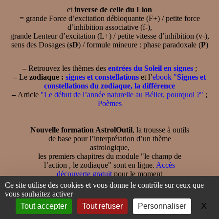
et
inverse de celle du Lion
= grande Force d’excitation débloquante (F+) / petite force
d’inhibition associative (f-),
grande Lenteur d’excitation (L+) / petite vitesse d’inhibition (v-),
sens des Dosages (
sD
) / formule mineure : phase paradoxale (
P
)
–
Retrouvez les thèmes des
entrées du Soleil en signes
;
–
Le
zodiaque :
signes et constellations
et l’
ebook "
Signes et
constellations du zodiaque, la différence
–
Article
"Le début de l’année naturelle au Bélier, pourquoi ?"
;
Poèmes
Nouvelle formation AstrolOutil
, la trousse à outils
de base pour l’interprétation d’un thème
astrologique,
les premiers chapitres du module "le champ de
l’action , le zodiaque" sont en ligne.
Accès
découverte gratuit
pour le moment
Ce site utilise des cookies et vous donne le contrôle sur ceux que
vous souhaitez activer
X
Ma
Tout accepter
Tout refuser
Personnaliser