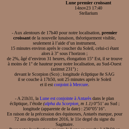
Lune premier croissant
14nov23 17:40
Stellarium
- Aux alentours de 17h40 pour notre localisation,
premier
croissant
de la nouvelle lunaison, théoriquement visible,
seulement à l’aide d’un instrument,
15 minutes environ après le coucher du Soleil, celui-ci étant
alors à 3° sous l’horizon ;
de 2%, âgé d’environ 31 heures, élongation 15° Est, il se trouve
à moins de 1° de hauteur pour notre localisation, au Sud-Ouest
(azimut 231°) ;
devant le Scorpion (Sco) ; longitude écliptique 8e SAG
il se couche à 17h50, soit 25 minutes après le Soleil
et il est
conjoint à Mercure
.
- A 21h31, la
Lune est conjointe à Antarès
dans le plan
écliptique, l’étoile
(
alpha du Scorpion
, m 1.1)
0°51’ au Sud ;
longitude (apparente de la date) : 250°05’16".
En raison de la précession des équinoxes, Antarès marque, pour
72 ans depuis décembre 2016, le 11e degré du signe du
Sagittaire.