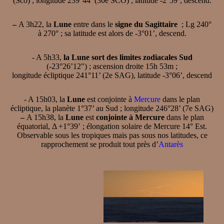
(Sco) ; longitude 239°44’ (30e SCO) ; latitude -2°59’, descend.
–
A 3h22, la
Lune
entre dans le
signe du Sagittaire
; Lg 240°
à 270° ; sa latitude est alors de -3°01’, descend.
- A 5h33,
la Lune sort des limites zodiacales Sud
(-23°26’12") ; ascension droite 15h 53m ;
longitude écliptique 241°11’ (2e SAG), latitude -3°06’, descend
- A 15h03, la
Lune
est conjointe à
Mercure
dans le plan
écliptique, la planète 1°37’ au Sud ; longitude 246°28’ (7e SAG)
–
A 15h38, la
Lune
est
conjointe à Mercure
dans le plan
équatorial, Δ +1°39’ ; élongation solaire de Mercure 14° Est.
Observable sous les tropiques mais pas sous nos latitudes, ce
rapprochement se produit tout près d’
Antarès