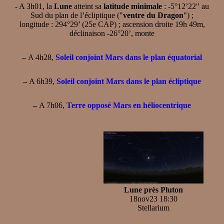
- A 3h01, la
Lune
atteint sa
latitude minimale
: -5°12’22" au
Sud du plan de l’écliptique ("
ventre du Dragon
") ;
longitude : 294°29’ (25e CAP) ; ascension droite 19h 49m,
déclinaison -26°20’, monte
–
A 4h28,
Soleil conjoint Mars dans le plan équatorial
–
A 6h39,
Soleil conjoint Mars dans le plan écliptique
–
A 7h06,
Terre opposé Mars en héliocentrique
Lune près Pluton
18nov23 18:30
Stellarium