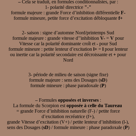
–
Cela se traduit, en formules conditionnalistes, par :
1- polarité directrice
"-"
formule majeure : grande Force d’inhibition différentielle
F-
formule mineure, petite force d’excitation débloquante
f+
2- saison : signe d’automne Nord/printemps Sud
formule majeure : grande vitesse d’’inhibition
V-
=
V
pour
Vitesse car la polarité dominante croît et
-
pour Sud
formule mineure : petite lenteur d’excitation
l+
=
l
pour lenteur
ou inertie car la polarité secondaire est décroissante et
+
pour
Nord
3- période de milieu de saison (signe fixe)
formule majeure : sens des Dosages (
sD
)
formule mineure : phase paradoxale (
P
)
–
Formules
opposées et inverses
:
La formule du Scorpion est
opposée à celle du Taureau
= grande Force d’inhibition naturelle (F-) / petite force
d’excitation recréatrice (f+),
grande Vitesse d’excitation (V+) / petite lenteur d’inhibition (l-),
sens des Dosages (
sD
) / formule mineure : phase paradoxale (
P
)