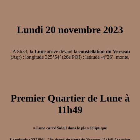
Lundi 20 novembre 2023
- A 8h33, la
Lune
arrive devant la
constellation du Verseau
(Aqr) ; longitude 325°54’ (26e POI) ; latitude -4°26’, monte.
Premier Quartier de Lune à
11h49
= Lune carré Soleil dans le plan écliptique
Longitude : 327°50’ - 28e degré du signe du Verseau / Soleil Scorpion