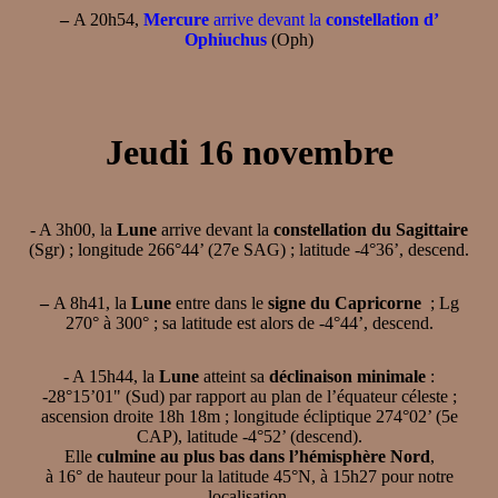
–
A 20h54,
Mercure
arrive devant la
constellation d’
Ophiuchus
(Oph)
Jeudi 16 novembre
- A 3h00, la
Lune
arrive devant la
constellation du Sagittaire
(Sgr) ; longitude 266°44’ (27e SAG) ; latitude -4°36’, descend.
–
A 8h41, la
Lune
entre dans le
signe du Capricorne
; Lg
270° à 300° ; sa latitude est alors de -4°44’, descend.
- A 15h44, la
Lune
atteint sa
déclinaison minimale
:
-28°15’01" (Sud) par rapport au plan de l’équateur céleste ;
ascension droite 18h 18m ; longitude écliptique 274°02’ (5e
CAP), latitude -4°52’ (descend).
Elle
culmine au plus bas dans l’hémisphère Nord
,
à 16° de hauteur pour la latitude 45°N, à 15h27 pour notre
localisation.