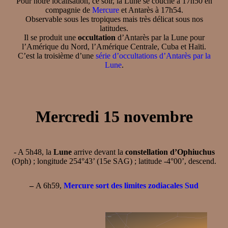
Pour notre localisation, ce soir, la Lune se couche à 17h50 en
compagnie de
Mercure
et Antarès à 17h54.
Observable sous les tropiques mais très délicat sous nos
latitudes.
Il se produit une
occultation
d’Antarès par la Lune pour
l’Amérique du Nord, l’Amérique Centrale, Cuba et Haïti.
C’est la troisième d’une
série d’occultations d’Antarès par la
Lune
.
Mercredi 15 novembre
- A 5h48, la
Lune
arrive devant la
constellation d’Ophiuchus
(Oph) ; longitude 254°43’ (15e SAG) ; latitude -4°00’, descend.
–
A 6h59,
Mercure sort des limites zodiacales Sud