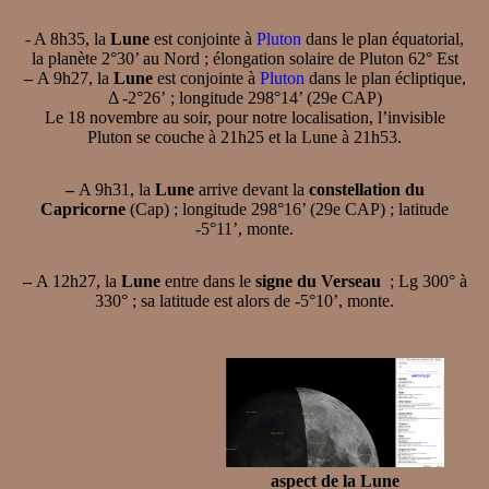
- A 8h35, la
Lune
est conjointe à
Pluton
dans le plan équatorial,
la planète 2°30’ au Nord ; élongation solaire de Pluton 62° Est
–
A 9h27, la
Lune
est conjointe à
Pluton
dans le plan écliptique,
Δ -2°26’ ; longitude 298°14’ (29e CAP)
Le 18 novembre au soir, pour notre localisation, l’invisible
Pluton se couche à 21h25 et la Lune à 21h53.
–
A 9h31, la
Lune
arrive devant la
constellation du
Capricorne
(Cap) ; longitude 298°16’ (29e CAP) ; latitude
-5°11’, monte.
–
A 12h27, la
Lune
entre dans le
signe du Verseau
; Lg 300° à
330° ; sa latitude est alors de -5°10’, monte.
aspect de la Lune