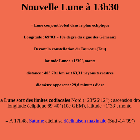
Nouvelle Lune à 13h30
= Lune conjoint Soleil dans le plan écliptique
Longitude : 69°03’ - 10e degré du signe des Gémeaux
Devant la constellation du Taureau (Tau)
latitude Lune : +1°30’, monte
distance : 403 791 km soit 63,31 rayons terrestres
diamètre apparent : 29,6 minutes d’arc
la Lune sort des limites zodiacales
Nord (+23°26’12") ; ascension dro
longitude écliptique 69°40’ (10e GEM), latitude +1°33’, monte.
–
A 17h48,
Saturne
atteint sa
déclinaison maximale
(Sud -14°09’)