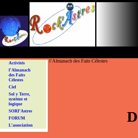
Panneau de gestion des cookies
l’Almanach des Faits Célestes
Activités
l’Almanach
des Faits
Célestes
Ciel
Sol y Terre,
système et
logique
D
SORI’Astres
FORUM
L’association