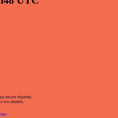
h48
UTC
e
pas encore répondu.
à vos attentes.
Tube