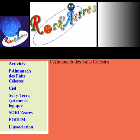
Panneau de gestion des cookies
l’Almanach des Faits Célestes
Activités
l’Almanach
des Faits
Célestes
Ciel
Sol y Terre,
système et
logique
SORI’Astres
FORUM
L’association