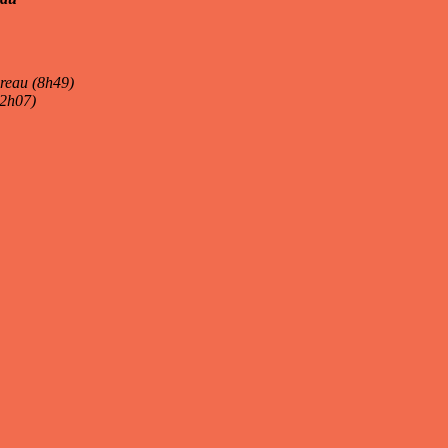
ureau (8h49)
22h07)