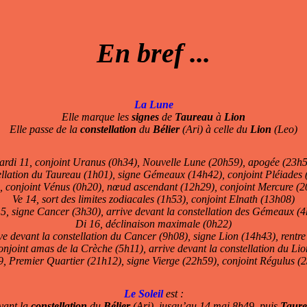
En bref ...
La Lune
Elle marque les
signes
de
Taureau
à
Lion
Elle passe de la
constellation
du
Bélier
(Ari) à celle du
Lion
(Leo)
rdi 11, conjoint Uranus (0h34), Nouvelle Lune (20h59), apogée (23h
tellation du Taureau (1h01), signe Gémeaux (14h42), conjoint Pléiades 
, conjoint Vénus (0h20), nœud ascendant (12h29), conjoint Mercure (
Ve 14, sort des limites zodiacales (1h53), conjoint Elnath (13h08)
5, signe Cancer (3h30), arrive devant la constellation des Gémeaux (
Di 16, déclinaison maximale (0h22)
ve devant la constellation du Cancer (9h08), signe Lion (14h43), rentre
njoint amas de la Crèche (5h11), arrive devant la constellation du Li
, Premier Quartier (21h12), signe Vierge (22h59), conjoint Régulus (
Le Soleil
est :
vant la
constellation
du
Bélier
(Ari), jusqu’au 14 mai 8h49, puis
Taur