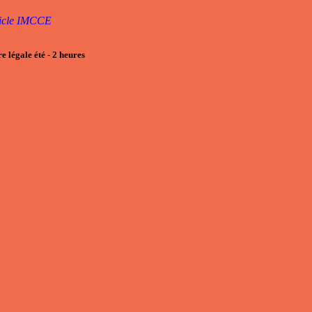
ticle IMCCE
e légale été
- 2
heures