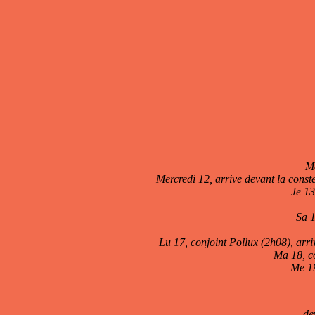
Ma
Mercredi 12, arrive devant la cons
Je 13
Sa 1
Lu 17, conjoint Pollux (2h08), arri
Ma 18, co
Me 19
de