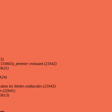
53)
(154h03), premier croissant (21h42)
20h31)
4h24)
 dans les limites zodiacales (21h43)
on (22h41)
23h13)
eau