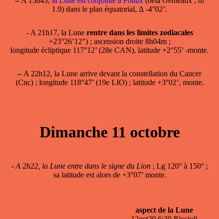
–
A 15h43,
la Lune est conjointe à Pollux
(beta Gémeaux ; m
1.9) dans le plan équatorial, ∆ -4°02’.
- A 21h17, la Lune
rentre dans les limites zodiacales
+23°26’12") ; ascension droite 8h04m ;
longitude écliptique 117°12’ (28e CAN), latitude +2°55’ -monte.
–
A 22h12, la Lune arrive devant la constellation du Cancer
(Cnc) ; longitude 118°47’ (19e LIO) ; latitude +3°02’, monte.
Dimanche 11 octobre
-
A 2h22, la Lune entre dans le signe du Lion
; Lg 120° à 150° ;
sa latitude est alors de +3°07’ monte.
aspect de la Lune
12oct20 6:30 Riccioli