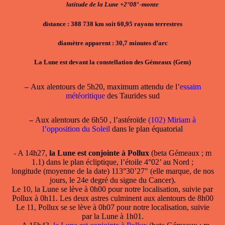
latitude de la Lune +2°08’ -monte
distance : 388 738 km soit 60,95 rayons terrestres
diamètre apparent : 30,7 minutes d’arc
La Lune est devant la constellation des Gémeaux (Gem)
–
Aux alentours de 5h20, maximum attendu de l’
essaim
météoritique
des Taurides sud
–
Aux alentours de 6h50 , l’astéroïde
(102) Miriam à
l’opposition du Soleil
dans le plan équatorial
- A 14h27,
la Lune est conjointe à Pollux
(beta Gémeaux ; m
1.1) dans le plan écliptique, l’étoile 4°02’ au Nord ;
longitude (moyenne de la date) 113°30’27" (elle marque, de nos
jours, le 24e degré du signe du Cancer).
Le 10, la Lune se lève à 0h00 pour notre localisation, suivie par
Pollux à 0h11. Les deux astres culminent aux alentours de 8h00
Le 11, Pollux se se lève à 0h07 pour notre localisation, suivie
par la Lune à 1h01.