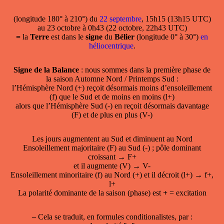
(longitude 180° à 210°) du
22 septembre
, 15h15 (13h15 UTC)
au 23 octobre à 0h43 (22 octobre, 22h43 UTC)
=
la
Terre
est dans le
signe
du
Bélier
(longitude 0° à 30°)
en
héliocentrique
.
Signe de la Balance
: nous sommes dans la première phase de
la saison Automne Nord / Printemps Sud :
l’Hémisphère Nord (+) reçoit désormais moins d’ensoleillement
(f) que le Sud et de moins en moins (l+)
alors que l’Hémisphère Sud (-) en reçoit désormais davantage
(F) et de plus en plus (V-)
Les jours augmentent au Sud et diminuent au Nord
Ensoleillement majoritaire (F) au Sud (-) ; pôle dominant
croissant → F+
et il augmente (V) → V-
Ensoleillement minoritaire (f) au Nord (+) et il décroit (l+) → f+,
l+
La polarité dominante de la saison (phase) est
+
= excitation
–
Cela se traduit, en formules conditionalistes, par :