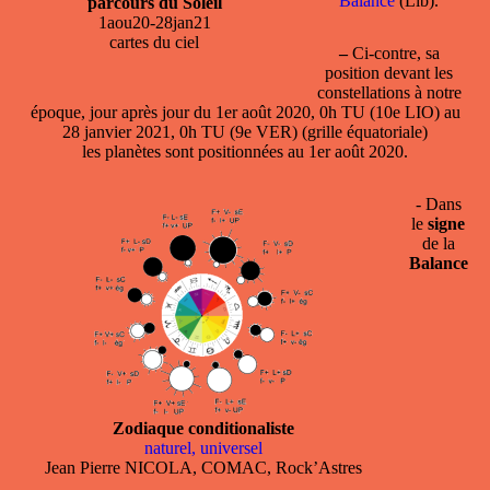
Balance
(Lib).
parcours du Soleil
1aou20-28jan21
cartes du ciel
–
Ci-contre, sa
position devant les
constellations à notre
époque, jour après jour du 1er août 2020, 0h TU (10e LIO) au
28 janvier 2021, 0h TU (9e VER) (grille équatoriale)
les planètes sont positionnées au 1er août 2020.
- Dans
le
signe
de la
Balance
Zodiaque conditionaliste
naturel, universel
Jean Pierre NICOLA, COMAC, Rock’Astres