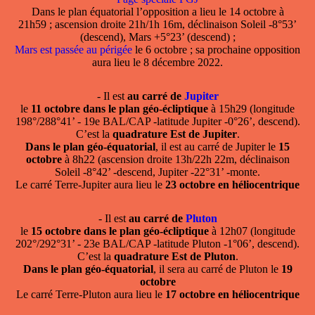
Dans le plan équatorial l’opposition a lieu le 14 octobre à
21h59 ; ascension droite 21h/1h 16m, déclinaison Soleil -8°53’
(descend), Mars +5°23’ (descend) ;
Mars est passée au périgée
le 6 octobre ; sa prochaine opposition
aura lieu le 8 décembre 2022.
- Il est
au carré de
Jupiter
le
11 octobre dans le plan géo-écliptique
à 15h29 (longitude
198°/288°41’ - 19e BAL/CAP -latitude Jupiter -0°26’, descend).
C’est la
quadrature Est de Jupiter
.
Dans le plan géo-équatorial
, il est au carré de Jupiter le
15
octobre
à 8h22 (ascension droite 13h/22h 22m, déclinaison
Soleil -8°42’ -descend, Jupiter -22°31’ -monte.
Le carré Terre-Jupiter aura lieu le
23 octobre en héliocentrique
- Il est
au carré de
Pluton
le
15 octobre dans le plan géo-écliptique
à 12h07 (longitude
202°/292°31’ - 23e BAL/CAP -latitude Pluton -1°06’, descend).
C’est la
quadrature Est de Pluton
.
Dans le plan géo-équatorial
, il sera au carré de Pluton le
19
octobre
Le carré Terre-Pluton aura lieu le
17 octobre en héliocentrique