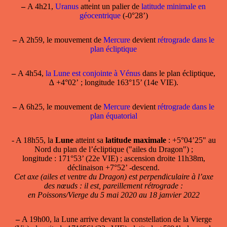
–
A 4h21,
Uranus
atteint un palier de
latitude minimale en
géocentrique
(-0°28’)
–
A 2h59, le mouvement de
Mercure
devient
rétrograde dans le
plan écliptique
–
A 4h54,
la Lune est conjointe à Vénus
dans le plan écliptique,
∆ +4°02’ ; longitude 163°15’ (14e VIE).
–
A 6h25, le mouvement de
Mercure
devient
rétrograde dans le
plan équatorial
- A 18h55, la
Lune
atteint sa
latitude maximale
: +5°04’25" au
Nord du plan de l’écliptique ("ailes du Dragon") ;
longitude : 171°53’ (22e VIE) ; ascension droite 11h38m,
déclinaison +7°52’ -descend.
Cet axe (ailes et ventre du Dragon) est perpendiculaire à l’axe
des nœuds : il est, pareillement rétrograde :
en Poissons/Vierge du 5 mai 2020 au 18 janvier 2022
–
A 19h00, la Lune arrive devant la constellation de la Vierge