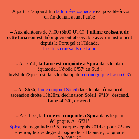
–
A partir d’aujourd’hui
la lumière zodiacale
est possible à voir
en fin de nuit avant l’aube
–
Aux alentours de 7h00 (5h00 UTC), l’
ultime croissant de
cette lunaison
est théoriquement observable avec un instrument
depuis le Portugal et l’Irlande.
Les fins croissants de Lune
- A 17h51,
la Lune est conjointe à Spica
dans le plan
équatorial, l’étoile 6°57’ au Sud ;
Invisible (Spica est dans le champ du
coronographe Lasco C3
)
–
A 18h36,
Lune conjoint Soleil
dans le plan équatorial ;
ascension droite 13h28m, déclinaison Soleil -9°13’, descend,
Lune -4°30’, descend.
–
A 21h52, la
Lune est conjointe à Spica
dans le plan
écliptique, ∆ +6°21’
Spica
, de magnitude 0.95, marque depuis 2014 et pour 72 ans
environ, le 25e degré du signe de la Balance ; longitude
204°08’12"