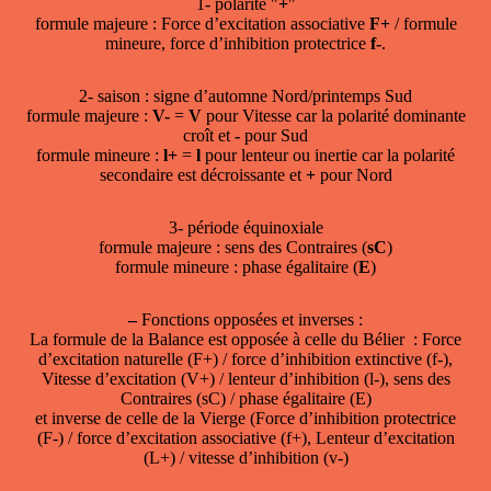
1- polarité "
+
"
formule majeure : Force d’excitation associative
F+
/ formule
mineure, force d’inhibition protectrice
f-
.
2- saison : signe d’automne Nord/printemps Sud
formule majeure :
V-
=
V
pour Vitesse car la polarité dominante
croît et
-
pour Sud
formule mineure :
l+
=
l
pour lenteur ou inertie car la polarité
secondaire est décroissante et
+
pour Nord
3- période équinoxiale
formule majeure : sens des Contraires (
sC
)
formule mineure : phase égalitaire (
E
)
–
Fonctions opposées et inverses :
La formule de la Balance est opposée à celle du Bélier : Force
d’excitation naturelle (F+) / force d’inhibition extinctive (f-),
Vitesse d’excitation (V+) / lenteur d’inhibition (l-), sens des
Contraires (sC) / phase égalitaire (E)
et inverse de celle de la Vierge (Force d’inhibition protectrice
(F-) / force d’excitation associative (f+), Lenteur d’excitation
(L+) / vitesse d’inhibition (v-)