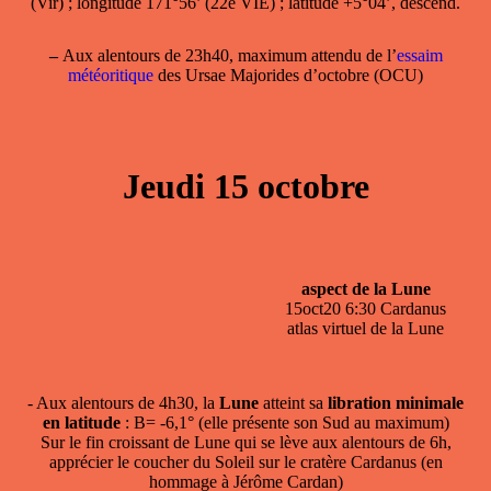
(Vir) ; longitude 171°56’ (22e VIE) ; latitude +5°04’, descend.
–
Aux alentours de 23h40, maximum attendu de l’
essaim
météoritique
des Ursae Majorides d’octobre (OCU)
Jeudi 15 octobre
aspect de la Lune
15oct20 6:30 Cardanus
atlas virtuel de la Lune
- Aux alentours de 4h30, la
Lune
atteint sa
libration minimale
en latitude
: B= -6,1° (elle présente son Sud au maximum)
Sur le fin croissant de Lune qui se lève aux alentours de 6h,
apprécier le coucher du Soleil sur le cratère Cardanus (en
hommage à Jérôme Cardan)