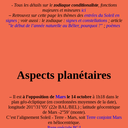
- Tous les détails sur le
zodiaque conditionaliste
, fonctions
majeures et mineures
ici
–
Retrouvez sur cette page les thèmes des
entrées du Soleil en
signes
; voir aussi : le zodiaque :
signes et constellations
; article
"le début de l’année naturelle au Bélier, pourquoi ?"
;
poèmes
Aspects planétaires
–
Il est
à l’opposition de
Mars
le 14 octobre
à 1h18 dans le
plan géo-écliptique (en coordonnées moyennes de la date),
longitude 201°/31°05’ (22e BAL/BEL) ; latitude géocentrique
de Mars -2°59’ (monte).
C’est l’alignement Soleil - Terre - Mars, soit
Terre conjoint Mars
en héliocentrique.
Page spéciale PGJ