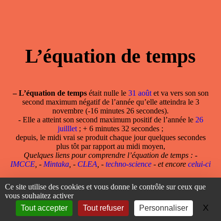
L’équation de temps
–
L’équation de temps
était nulle le
31 août
et va vers son son
second maximum négatif de l’année qu’elle atteindra le 3
novembre (-16 minutes 26 secondes).
- Elle a atteint son second maximum positif de l’année le
26
juilllet
; + 6 minutes 32 secondes ;
depuis, le midi vrai se produit chaque jour quelques secondes
plus tôt par rapport au midi moyen,
Quelques liens pour comprendre l’équation de temps : -
IMCCE
, -
Mintaka
, -
CLEA
, -
techno-science
- et encore
celui-ci
Ce site utilise des cookies et vous donne le contrôle sur ceux que
vous souhaitez activer
X
Ma
Tout accepter
Tout refuser
Personnaliser