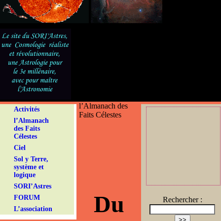
l’Almanach des
Activités
Faits Célestes
l’Almanach
des Faits
Célestes
Ciel
Sol y Terre,
système et
logique
SORI’Astres
Du
FORUM
Rechercher :
L’association