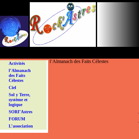
Panneau de gestion des cookies
l’Almanach des Faits Célestes
Activités
l’Almanach
des Faits
Célestes
Ciel
Sol y Terre,
système et
logique
SORI’Astres
FORUM
L’association