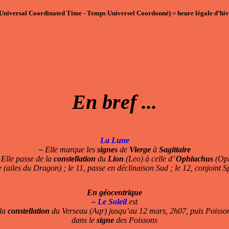
Universal Coordinated Time - Temps Universel Coordonné)
=
heure légale d’hiv
En bref ...
La Lune
–
Elle marque les
signes
de
Vierge
à
Sagittaire
Elle passe de la
constellation
du
Lion
(Leo) à celle d’
Ophiuchus
(Op
(ailes du Dragon) ; le 11, passe en déclinaison Sud ; le 12, conjoint Sp
En géocentrique
–
Le Soleil
est
 la
constellation
du Verseau (Aqr) jusqu’au 12 mars, 2h07, puis Poisso
dans le
signe
des Poissons