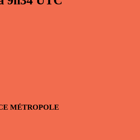
à
9h34
UTC
RANCE MÉTROPOLE