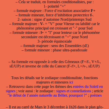
–
Cela se traduit, en formules conditionalistes, par :
1- polarité "+"
–
formule majeure : Force d’excitation associative
F+
–
formule mineure, force d’inhibition protectrice
f-
.
2- saison : signe d’automne Nord/printemps Sud
–
formule majeure :
V-
= "V" pour Vitesse ou labilité car le
phénomène principal est croissant et "-" pour Sud
–
formule mineure :
l+
= "l" pour lenteur car le phénomène
secondaire est décroissant et "+" pour Nord
3- période équinoxiale
–
formule majeure : sens des Ensembles (sE)
–
formule mineure : phase ultra-paradoxale
–
Sa formule est opposée à celle des Gémeaux (F+/f-, V+/l-,
sE/UP) et inverse de celle du Cancer (F-/f+, L+/v-, sE/UP)
Tous les détails sur le zodiaque conditionaliste, fonctions
majeures et mineures
ici
–
Retrouvez dans cette page les thèmes des
entrées du Soleil en
signes
; voir aussi : le zodiaque :
signes et constellations
; article
"le début de l’année naturelle au Bélier, pourquoi ?"
;
poèmes
–
Il est
au carré de Mars le 3 décembre
à 1h26 dans le plan géo-