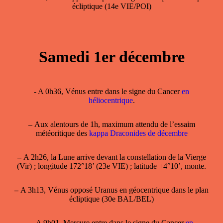
écliptique (14e VIE/POI)
Samedi 1er décembre
- A 0h36, Vénus entre dans le signe du Cancer
en
héliocentrique
.
–
Aux alentours de 1h, maximum attendu de l’essaim
météoritique des
kappa Draconides de décembre
–
A 2h26, la Lune arrive devant la constellation de la Vierge
(Vir) ; longitude 172°18’ (23e VIE) ; latitude +4°10’, monte.
–
A 3h13, Vénus opposé Uranus en géocentrique dans le plan
écliptique (30e BAL/BEL)
–
A 9h01, Mercure entre dans le signe du Cancer
en