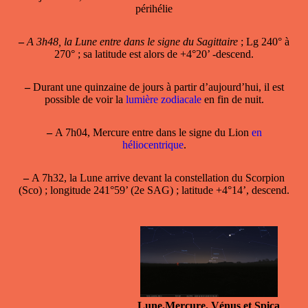
périhélie
–
A 3h48, la Lune entre dans le signe du Sagittaire
; Lg 240° à
270° ; sa latitude est alors de +4°20’ -descend.
–
Durant une quinzaine de jours à partir d’aujourd’hui, il est
possible de voir la
lumière zodiacale
en fin de nuit.
–
A 7h04, Mercure entre dans le signe du Lion
en
héliocentrique
.
–
A 7h32, la Lune arrive devant la constellation du Scorpion
(Sco) ; longitude 241°59’ (2e SAG) ; latitude +4°14’, descend.
Lune,Mercure, Vénus et Spica