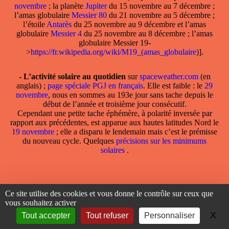
novembre
; la planète
Jupiter
du 15 novembre au 7 décembre ;
l’amas globulaire
Messier 80
du 21 novembre au 5 décembre ;
l’étoile
Antarès
du 25 novembre au 9 décembre et l’amas
globulaire
Messier 4
du 25 novembre au 8 décembre ; l’amas
globulaire Messier 19-
>
https://fr.wikipedia.org/wiki/M19_(amas_globulaire
)].
- L’activité solaire au quotidien
sur
spaceweather.com
(en
anglais) ;
page spéciale PGJ en français
. Elle est faible : le
29
novembre
, nous en sommes au 193e jour sans tache depuis le
début de l’année et troisième jour consécutif.
Cependant une petite tache éphémère, à polarité inversée par
rapport aux précédentes, est apparue aux hautes latitudes Nord le
19 novembre
; elle a disparu le lendemain mais c’est le prémisse
du nouveau cycle. Quelques
précisions sur les minimums
solaires
.
Ce site utilise des cookies et vous donne le contrôle sur ceux que
vous souhaitez activer
X
Ma
Tout accepter
Tout refuser
Personnaliser
Les planètes en