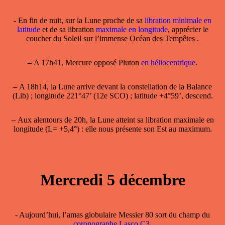
- En fin de nuit, sur la Lune proche de sa
libration minimale en
latitude
et de sa libration
maximale en longitude
, apprécier le
coucher du Soleil sur l’immense Océan des Tempêtes .
–
A 17h41, Mercure opposé Pluton
en héliocentrique
.
–
A 18h14, la Lune arrive devant la constellation de la Balance
(Lib) ; longitude 221°47’ (12e SCO) ; latitude +4°59’, descend.
–
Aux alentours de 20h, la Lune atteint sa
libration maximale en
longitude
(L= +5,4°) : elle nous présente son Est au maximum.
Mercredi 5 décembre
- Aujourd’hui, l’amas globulaire Messier 80 sort du champ du
coronographe Lasco C3
.