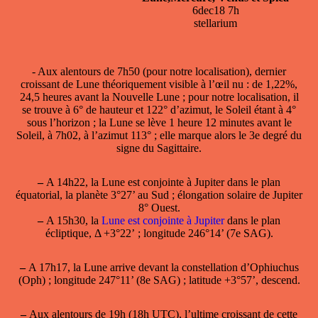
6dec18 7h
stellarium
- Aux alentours de 7h50 (pour notre localisation),
dernier
croissant de Lune
théoriquement visible à l’œil nu : de 1,22%,
24,5 heures avant la Nouvelle Lune ; pour notre localisation, il
se trouve à 6° de hauteur et 122° d’azimut, le Soleil étant à 4°
sous l’horizon ; la Lune se lève 1 heure 12 minutes avant le
Soleil, à 7h02, à l’azimut 113° ; elle marque alors le 3e degré du
signe du Sagittaire.
–
A 14h22, la
Lune est conjointe à Jupiter
dans le plan
équatorial, la planète 3°27’ au Sud ; élongation solaire de Jupiter
8° Ouest.
–
A 15h30, la
Lune est conjointe à Jupiter
dans le plan
écliptique, Δ +3°22’ ; longitude 246°14’ (7e SAG).
–
A 17h17, la Lune arrive devant la constellation d’Ophiuchus
(Oph) ; longitude 247°11’ (8e SAG) ; latitude +3°57’, descend.
–
Aux alentours de 19h (18h UTC), l’ultime croissant de cette