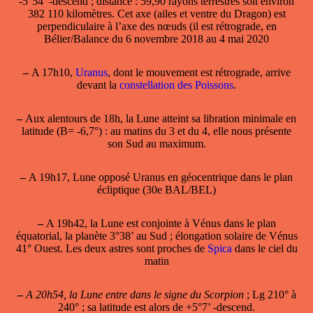
-5°54’ -descend ; distance : 59,90 rayons terrestres soit environ
382 110 kilomètres. Cet axe (ailes et ventre du Dragon) est
perpendiculaire à l’axe des nœuds (il est rétrograde, en
Bélier/Balance du 6 novembre 2018 au
4 mai 2020
–
A 17h10,
Uranus
, dont le mouvement est rétrograde, arrive
devant la
constellation des Poissons
.
–
Aux alentours de 18h, la Lune atteint sa
libration minimale en
latitude
(B= -6,7°) : au matins du 3 et du 4, elle nous présente
son Sud au maximum.
–
A 19h17, Lune opposé Uranus en géocentrique dans le plan
écliptique (30e BAL/BEL)
–
A 19h42, la
Lune est conjointe à Vénus
dans le plan
équatorial, la planète 3°38’ au Sud ; élongation solaire de Vénus
41° Ouest. Les deux astres sont proches de
Spica
dans le ciel du
matin
–
A 20h54, la Lune entre dans le signe du Scorpion
; Lg 210° à
240° ; sa latitude est alors de +5°7’ -descend.