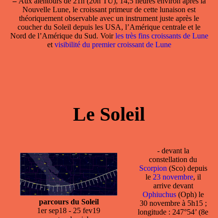
–
Aux alentours de 21h (20h TU), 14,5 heures environ après la
Nouvelle Lune, le
croissant primeur
de cette lunaison est
théoriquement observable avec un instrument juste après le
coucher du Soleil depuis les USA, l’Amérique centrale et le
Nord de l’Amérique du Sud. Voir
les très fins croissants de Lune
et
visibilité du premier croissant de Lune
Le Soleil
- devant la
constellation
du
Scorpion
(Sco) depuis
le
23 novembre
, il
arrive devant
Ophiuchus
(Oph) le
parcours du Soleil
30 novembre à 5h15 ;
1er sep18 - 25 fev19
longitude : 247°54’ (8e