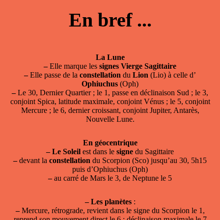
En bref ...
La Lune
–
Elle marque les
signes
Vierge
Sagittaire
–
Elle passe de la
constellation
du
Lion
(Lio) à celle d’
Ophiuchus
(Oph)
–
Le 30, Dernier Quartier ; le 1, passe en déclinaison Sud ; le 3,
conjoint Spica, latitude maximale, conjoint Vénus ; le 5, conjoint
Mercure ; le 6, dernier croissant, conjoint Jupiter, Antarès,
Nouvelle Lune.
En géocentrique
–
Le Soleil
est dans le
signe
du Sagittaire
–
devant la
constellation
du Scorpion (Sco) jusqu’au 30, 5h15
puis d’Ophiuchus (Oph)
–
au carré de Mars le 3, de Neptune le 5
–
Les planètes
:
–
Mercure, rétrograde, revient dans le signe du Scorpion le 1,
reprend son mouvement direct le 6 ; déclinaison maximale le 7