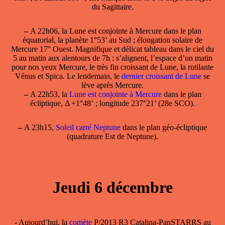
du Sagittaire.
–
A 22h06, la
Lune est conjointe à Mercure
dans le plan
équatorial, la planète 1°53’ au Sud ; élongation solaire de
Mercure 17° Ouest. Magnifique et délicat tableau dans le ciel du
5 au matin aux alentours de 7h : s’alignent, l’espace d’un matin
pour nos yeux Mercure, le très fin croissant de Lune, la rutilante
Vénus et Spica. Le lendemain, le
dernier croissant de Lune
se
lève après Mercure.
–
A 22h53, la
Lune est conjointe à Mercure
dans le plan
écliptique, Δ +1°48’ ; longitude 237°21’ (28e SCO).
–
A 23h15,
Soleil carré Neptune
dans le plan géo-écliptique
(quadrature Est de Neptune).
Jeudi 6 décembre
- Aujourd’hui, la
comète
P/2013 R3 Catalina-PanSTARRS au