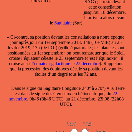
cartes du ciel
SAG) ; il reste devant
cette constellation
jusqu’au 18 décembre.
Il arrivera alors devant
le
Sagittaire
(Sgr)
–
Ci-contre, sa position devant les constellations à notre époque,
jour après jour du 1er septembre 2018, 14h (10e VIE) au 25
février 2019, 13h (9e POI) (grille équatoriale ; les planètes sont
positionnées au 1er septembre ; on peut remarquer que le Soleil
croise l’équateur céleste le 23 septembre (c’est l’équinoxe) ; il
croise aussi
l’équateur galactique le 22 décembre
). Rappelons
que la précession des équinoxes décale sa position devant les
étoiles d’un degré tous les 72 ans.
–
Dans le
signe du
Sagittaire
(longitude 240° à 270°) = la Terre
est dans le signe des Gémeaux en héliocentrique, du
22
novembre
, 9h46 (8h46 UTC), au 21 décembre, 23h08 (22h08
UTC).