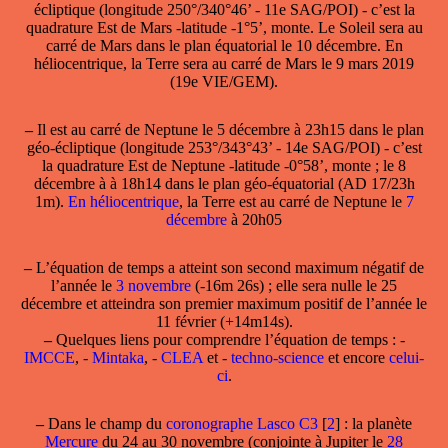
écliptique (longitude 250°/340°46’ - 11e SAG/POI) - c’est la
quadrature Est de Mars -latitude -1°5’, monte. Le Soleil sera au
carré de Mars dans le plan équatorial le 10 décembre. En
héliocentrique, la Terre sera au carré de Mars le 9 mars 2019
(19e VIE/GEM).
–
Il est
au carré de Neptune le 5 décembre
à 23h15 dans le plan
géo-écliptique (longitude 253°/343°43’ - 14e SAG/POI) - c’est
la quadrature Est de Neptune -latitude -0°58’, monte ; le 8
décembre à
à 18h14 dans le plan géo-équatorial
(AD 17/23h
1m).
En héliocentrique
, la Terre est au carré de Neptune le
7
décembre
à 20h05
–
L’équation de temps
a atteint son second maximum négatif de
l’année le
3 novembre
(-16m 26s) ; elle sera nulle le 25
décembre et atteindra son premier maximum positif de l’année le
11 février (+14m14s).
–
Quelques liens pour comprendre l’équation de temps : -
IMCCE
, -
Mintaka
, -
CLEA
et -
techno-science
et encore
celui-
ci
.
–
Dans le champ
du
coronographe Lasco C3
[
2
]
: la planète
Mercure
du 24 au 30 novembre (conjointe à Jupiter le
28