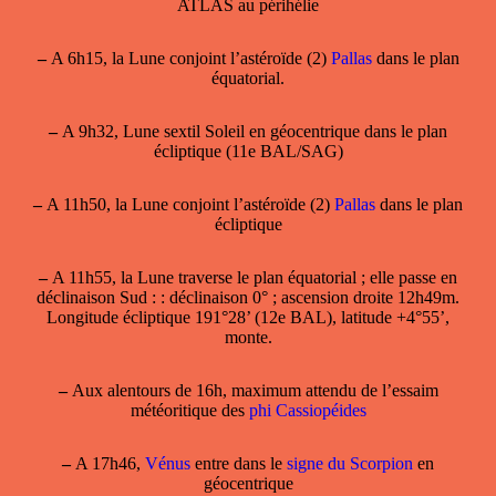
ATLAS au périhélie
–
A 6h15, la Lune conjoint l’astéroïde (2)
Pallas
dans le plan
équatorial.
–
A 9h32, Lune sextil Soleil en géocentrique dans le plan
écliptique (11e BAL/SAG)
–
A 11h50, la Lune conjoint l’astéroïde (2)
Pallas
dans le plan
écliptique
–
A 11h55, la
Lune
traverse le plan équatorial ; elle
passe en
déclinaison Sud
: : déclinaison 0° ; ascension droite 12h49m.
Longitude écliptique 191°28’ (12e BAL), latitude +4°55’,
monte.
–
Aux alentours de 16h, maximum attendu de l’essaim
météoritique des
phi Cassiopéides
–
A 17h46,
Vénus
entre dans le
signe du Scorpion
en
géocentrique