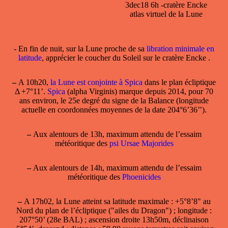
3dec18 6h -cratère Encke
atlas virtuel de la Lune
- En fin de nuit, sur la Lune proche de sa
libration minimale en
latitude
, apprécier le coucher du Soleil sur le cratère Encke .
–
A 10h20,
la Lune est conjointe à Spica
dans le plan écliptique
Δ +7°11’.
Spica
(alpha Virginis) marque depuis 2014, pour 70
ans environ, le 25e degré du signe de la Balance (longitude
actuelle en coordonnées moyennes de la date 204°6’36’’).
–
Aux alentours de 13h, maximum attendu de l’essaim
météoritique des
psi Ursae Majorides
–
Aux alentours de 14h, maximum attendu de l’essaim
météoritique des
Phoenicides
–
A 17h02, la
Lune atteint sa latitude maximale
: +5°8’8" au
Nord du plan de l’écliptique ("ailes du Dragon") ; longitude :
207°50’ (28e BAL) ; ascension droite 13h50m, déclinaison