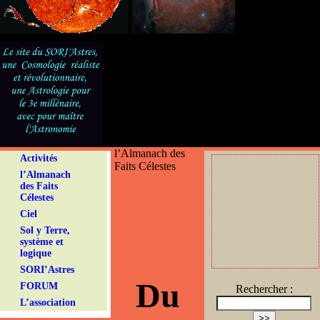
l’Almanach des
Activités
Faits Célestes
l’Almanach
des Faits
Célestes
Ciel
Sol y Terre,
système et
logique
SORI’Astres
Du
FORUM
Rechercher :
L’association