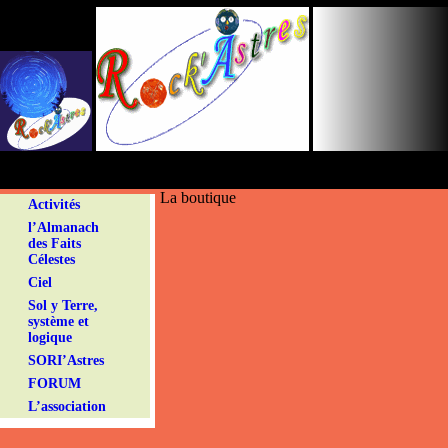
Panneau de gestion des cookies
La boutique
Activités
l’Almanach
des Faits
Célestes
Ciel
Sol y Terre,
système et
logique
SORI’Astres
FORUM
L’association