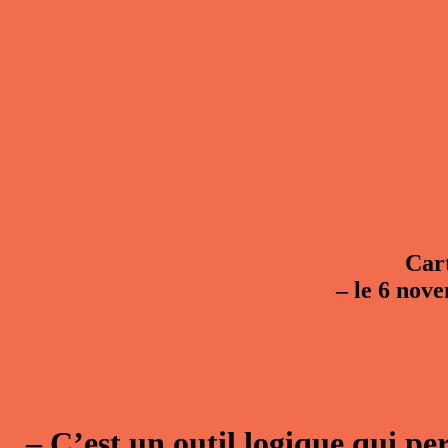
Car
–
le 6 nove
–
C’est un outil logique qui per