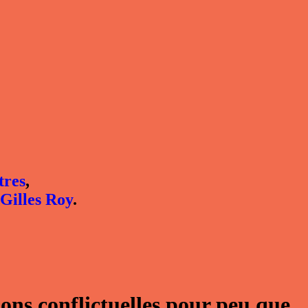
tres
,
Gilles Roy
.
ions conflictuelles pour peu que