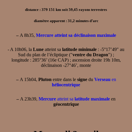
distance : 379 151 km soit 59,45 rayons terrestres
diamètre apparent : 31,2 minutes d’arc
–
A 8h35,
Mercure atteint sa déclinaison maximale
- A 10h06, la
Lune
atteint sa
latitude minimale
: -5°17’49" au
Sud du plan de l’écliptique ("
ventre du Dragon
") ;
longitude : 285°36’ (16e CAP) ; ascension droite 19h 10m,
déclinaison -27°46’, monte
–
A 15h04,
Pluton
entre dans le
signe
du
Verseau
en
héliocentrique
–
A 23h39,
Mercure
atteint sa
latitude maximale
en
géocentrique