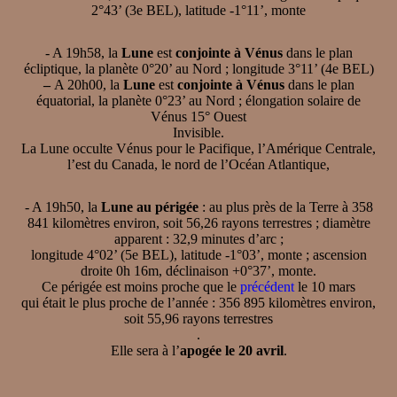
2°43’ (3e BEL), latitude -1°11’, monte
- A 19h58, la
Lune
est
conjointe à Vénus
dans le plan
écliptique, la planète 0°20’ au Nord ; longitude 3°11’ (4e BEL)
–
A 20h00, la
Lune
est
conjointe à Vénus
dans le plan
équatorial, la planète 0°23’ au Nord ; élongation solaire de
Vénus 15° Ouest
Invisible.
La Lune occulte Vénus pour le Pacifique, l’Amérique Centrale,
l’est du Canada, le nord de l’Océan Atlantique,
- A 19h50, la
Lune au périgée
: au plus près de la Terre à 358
841 kilomètres environ, soit 56,26 rayons terrestres ; diamètre
apparent : 32,9 minutes d’arc ;
longitude 4°02’ (5e BEL), latitude -1°03’, monte ; ascension
droite 0h 16m, déclinaison +0°37’, monte.
Ce périgée est moins proche que le
précédent
le 10 mars
qui était le plus proche de l’année : 356 895 kilomètres environ,
soit 55,96 rayons terrestres
.
Elle sera à l’
apogée le 20 avril
.