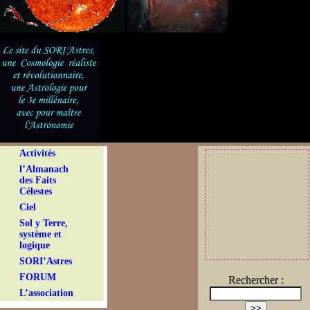
Activités
l’Almanach
des Faits
Célestes
Ciel
Sol y Terre,
système et
logique
SORI’Astres
FORUM
Rechercher :
L’association