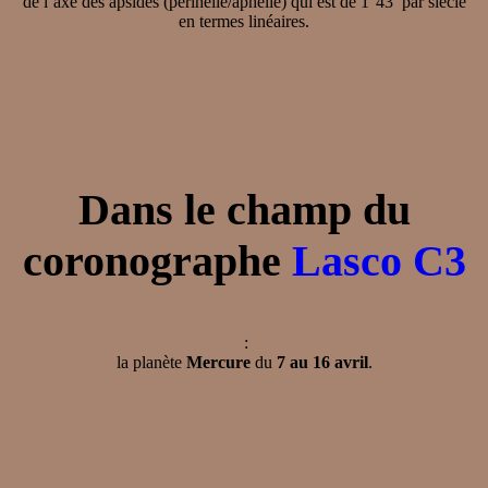
de l’axe des apsides (périhélie/aphélie) qui est de 1°43’ par siècle
en termes linéaires.
Dans le champ du
coronographe
Lasco C3
:
la planète
Mercure
du
7 au 16 avril
.