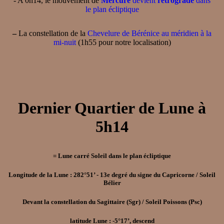
- A 0h14, le mouvement de
Mercure
devient
rétrograde
dans
le plan écliptique
–
La constellation de la
Chevelure de Bérénice au méridien à la
mi-nuit
(1h55 pour notre localisation)
Dernier Quartier de Lune à
5h14
= Lune carré Soleil dans le plan écliptique
Longitude de la Lune : 282°51’ - 13e degré du signe du Capricorne / Soleil
Bélier
Devant la constellation du Sagittaire (Sgr) / Soleil Poissons (Psc)
latitude Lune : -5°17’, descend