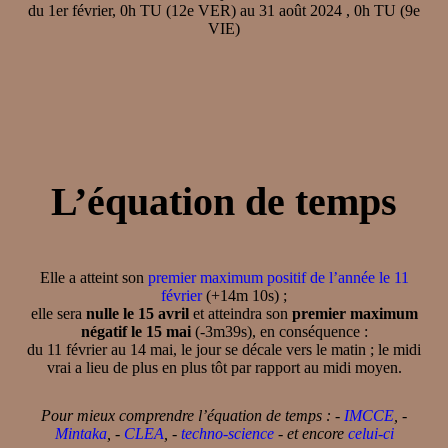
du 1er février, 0h TU (12e VER) au 31 août 2024 , 0h TU (9e
VIE)
L’équation de temps
Elle a atteint son
premier maximum positif de l’année le 11
février
(+14m 10s) ;
elle sera
nulle le 15 avril
et atteindra son
premier maximum
négatif le 15 mai
(-3m39s), en conséquence :
du 11 février au 14 mai, le jour se décale vers le matin ; le midi
vrai a lieu de plus en plus tôt par rapport au midi moyen.
Pour mieux comprendre l’équation de temps : -
IMCCE
, -
Mintaka
, -
CLEA
, -
techno-science
- et encore
celui-ci