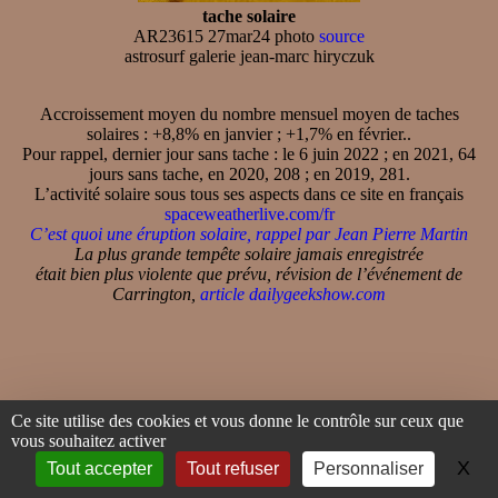
tache solaire
AR23615 27mar24 photo
source
astrosurf galerie jean-marc hiryczuk
Accroissement moyen du nombre mensuel moyen de taches
solaires : +8,8% en janvier ; +1,7% en février..
Pour rappel, dernier jour sans tache : le 6 juin 2022 ; en 2021, 64
jours sans tache, en 2020, 208 ; en 2019, 281.
L’activité solaire sous tous ses aspects dans ce site en français
spaceweatherlive.com/fr
C’est quoi une éruption solaire, rappel par Jean Pierre Martin
La plus grande tempête solaire jamais enregistrée
était bien plus violente que prévu, révision de l’événement de
Carrington,
article dailygeekshow.com
Ce site utilise des cookies et vous donne le contrôle sur ceux que
OBSERVER LE CIEL
vous souhaitez activer
X
Ma
Tout accepter
Tout refuser
Personnaliser