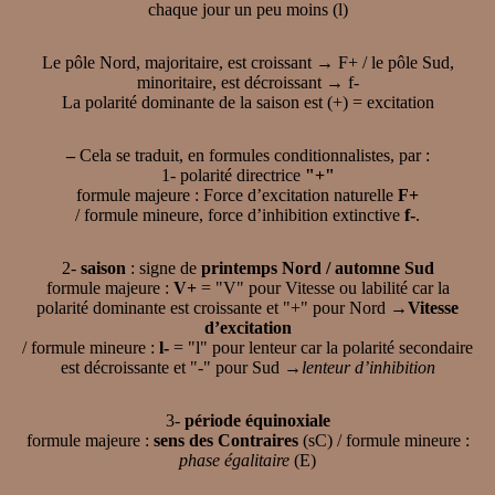
chaque jour un peu moins (l)
Le pôle Nord, majoritaire, est croissant → F+ / le pôle Sud,
minoritaire, est décroissant → f-
La polarité dominante de la saison est (+) = excitation
–
Cela se traduit, en formules conditionnalistes, par :
1- polarité directrice
"+"
formule majeure : Force d’excitation naturelle
F+
/ formule mineure, force d’inhibition extinctive
f-
.
2-
saison
: signe de
printemps Nord / automne Sud
formule majeure :
V+
= "V" pour Vitesse ou labilité car la
polarité dominante est croissante et "+" pour Nord →
Vitesse
d’excitation
/ formule mineure :
l-
= "l" pour lenteur car la polarité secondaire
est décroissante et "-" pour Sud →
lenteur d’inhibition
3-
période équinoxiale
formule majeure :
sens des Contraires
(sC) / formule mineure :
phase égalitaire
(E)