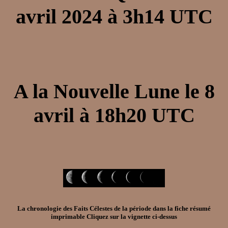
avril 2024
à
3h14
UTC
A la
Nouvelle Lune
le
8
avril
à
18h20
UTC
La chronologie des Faits Célestes de la période dans la
fiche résumé
imprimable
Cliquez sur la vignette ci-dessus