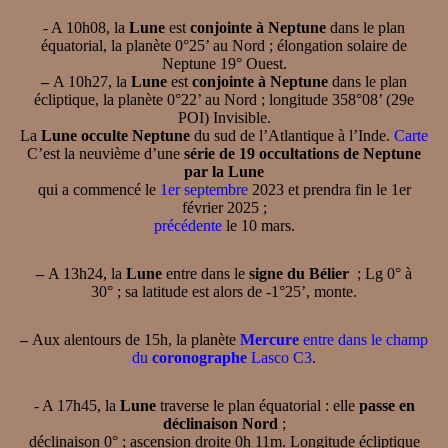
- A 10h08, la
Lune
est
conjointe à Neptune
dans le plan
équatorial, la planète 0°25’ au Nord ; élongation solaire de
Neptune 19° Ouest.
–
A 10h27, la
Lune
est
conjointe à Neptune
dans le plan
écliptique, la planète 0°22’ au Nord ; longitude 358°08’ (29e
POI) Invisible.
La
Lune occulte Neptune
du sud de l’Atlantique à l’Inde.
Carte
C’est la neuvième d’une
série de 19 occultations de Neptune
par la Lune
qui a commencé le
1er septembre
2023 et prendra fin le 1er
février 2025 ;
précédente
le 10 mars.
–
A 13h24, la
Lune
entre dans le
signe du Bélier
; Lg 0° à
30° ; sa latitude est alors de -1°25’, monte.
–
Aux alentours de 15h, la planète
Mercure
entre dans le champ
du
coronographe
Lasco C3
.
- A 17h45, la
Lune
traverse le plan équatorial : elle
passe en
déclinaison Nord
;
déclinaison 0° ; ascension droite 0h 11m. Longitude écliptique