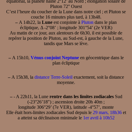
équatorial, la planète naine 2°12’ au Nord ; élongation solaire de
Pluton 72° Ouest
C’est l’heure du coucher de la Lune dans notre ciel ; et Pluton se
couche 16 minutes plus tard, à 13h48.
–
A 14h22, la
Lune
est conjointe à
Pluton
dans le plan
écliptique, Δ -2°08’ ; longitude 301°54’ (2e VER)
Au matin de ce jour, aux alentours de 6h30, il est possible de
repérer la position de Pluton, au Sud-est, à gauche de la Lune,
tandis que Mars se lève.
–
A 15h10,
Vénus conjoint Neptune
en géocentrique dans le
plan écliptique
–
A 15h38, la
distance Terre-Soleil
exactement, soit la distance
moyenne.
–
- A 22h11, la Lune
rentre dans les limites zodiacales
Sud
(-23°26’18") ; ascension droite 20h 40m ;
longitude 306°29’ (7e VER), latitude -4°57’, monte
Elle était hors-limites zodiacales Sud depuis le
29 mars, 18h36
et
a atteint sa déclinaison minimale le
1er avril à 10h52