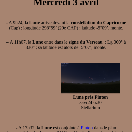
Mercredi 3 avril
- A 9h24, la
Lune
arrive devant la
constellation du Capricorne
(Cap) ; longitude 298°59’ (29e CAP) ; latitude -5°09’, monte.
–
A 11h07, la
Lune
entre dans le
signe du Verseau
; Lg 300° à
330° ; sa latitude est alors de -5°07’, monte.
Lune près Pluton
3avr24 6:30
Stellarium
- A 13h32, la
Lune
est conjointe à
Pluton
dans le plan