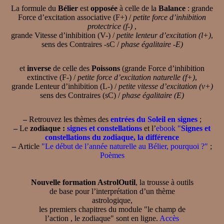
La formule du
Bélier
est
opposée
à celle de la
Balance
: grande
Force d’excitation associative (F+) /
petite force d’inhibition
protectrice (f-)
,
grande Vitesse d’inhibition (V-) /
petite lenteur d’excitation (l+)
,
sens des Contraires -sC /
phase égalitaire -E)
et
inverse
de celle des
Poissons
(grande Force d’inhibition
extinctive (F-) /
petite force d’excitation naturelle (f+)
,
grande Lenteur d’inhibition (L-) /
petite vitesse d’excitation (v+)
sens des Contraires (sC) /
phase égalitaire (E)
–
Retrouvez les thèmes des
entrées du Soleil en signes
;
–
Le
zodiaque :
signes et constellations
et l’
ebook "
Signes et
constellations du zodiaque, la différence
–
Article
"Le début de l’année naturelle au Bélier, pourquoi ?"
;
Poèmes
Nouvelle formation AstrolOutil
, la trousse à outils
de base pour l’interprétation d’un thème
astrologique,
les premiers chapitres du module "le champ de
l’action , le zodiaque" sont en ligne.
Accès