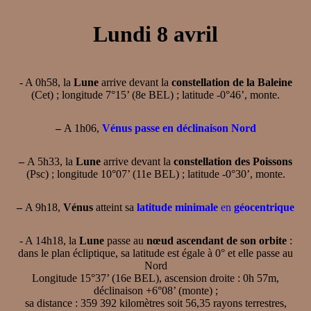
Lundi 8 avril
- A 0h58, la
Lune
arrive devant la
constellation de la Baleine
(Cet) ; longitude 7°15’ (8e BEL) ; latitude -0°46’, monte.
–
A 1h06,
Vénus passe en déclinaison Nord
–
A 5h33, la
Lune
arrive devant la
constellation des Poissons
(Psc) ; longitude 10°07’ (11e BEL) ; latitude -0°30’, monte.
–
A 9h18,
Vénus
atteint sa
latitude minimale
en
géocentrique
- A 14h18, la
Lune
passe au
nœud ascendant de son orbite
:
dans le plan écliptique, sa latitude est égale à 0° et elle passe au
Nord
Longitude 15°37’ (16e BEL), ascension droite : 0h 57m,
déclinaison +6°08’ (monte) ;
sa distance : 359 392 kilomètres soit 56,35 rayons terrestres,