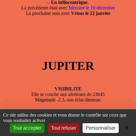
–
En héliocentrique
,
La précédente était avec
Mercure le 19 décembre
La prochaine sera avec
Vénus le 22 janvier
JUPITER
VISIBILITE
Elle se couche aux alentours de 23h45
Magnitude -2.3, son éclat diminue.
Son élongation au Soleil passe de 76° à 68° Ouest ;
Ce site utilise des cookies et vous donne le contrôle sur ceux que
elle est passée en
quadrature Est le 22 décembre
,
vous souhaitez activer
à l’
opposition du Soleil le 26 septembre
,
X
Ma
Tout accepter
Tout refuser
Personnaliser
en
quadrature Ouest le 29 juin