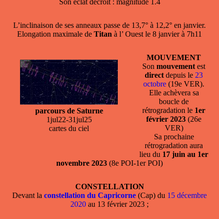
Son éclat décroît : magnitude 1.4
L’inclinaison de ses anneaux passe de 13,7° à 12,2° en janvier.
Elongation maximale de
Titan
à l’ Ouest le 8 janvier à 7h11
MOUVEMENT
Son
mouvement
est
direct
depuis le
23
octobre
(19e VER).
Elle achèvera sa
boucle de
rétrogradation le
1er
parcours de Saturne
février 2023
(26e
1jul22-31jul25
VER)
cartes du ciel
Sa prochaine
rétrogradation aura
lieu du
17 juin au 1er
novembre 2023
(8e POI-1er POI)
CONSTELLATION
Devant la
constellation du Capricorne
(Cap) du
15 décembre
2020
au 13 février 2023 ;