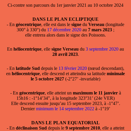
Ci-contre son parcours du 1er janvier 2021 au 10 octobre 2024
DANS LE PLAN ECLIPTIQUE
- En
géocentrique
, elle est dans le
signe
du
Verseau
(longitude
300° à 330°) du
17 décembre 2020
au
7 mars 2023
;
elle entrera alors dans le signe des Poissons.
En
héliocentrique
, elle
signe Verseau
du
3 septembre 2020
au
28 avril 2023
.
- En
latitude Sud
depuis le
13 février 2020
(nœud descendant),
en
héliocentrique
, elle descend et atteindra sa latitude
minimale
le 5 octobre 2027
(-2°27’ -invariable)
- En
géocentrique
, elle atteint un
maximum le 11 janvier
à
15h16 : -1°14’34", à la longitude 323°31’ (24e VER)
Elle descend ensuite jusqu’au 15 septembre 2023, à -1°47’.
Dernier
minimum le 14 septembre 2022
à -1°19’
DANS LE PLAN EQUATORIAL
- En
déclinaison Sud
depuis le
9 septembre 2010
, elle a atteint