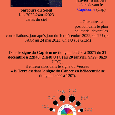
janvier
. Il arrivera
alors devant le
Capricorne
(Cap)
parcours du Soleil
1dec2022-24mai2023
cartes du ciel
–
Ci-contre, sa
position dans le plan
équatorial devant les
constellations, jour après jour du 1er décembre 2022, 0h TU (9e
SAG) au 24 mai 2023, 0h TU (3e GEM)
Dans le
signe
du
Capricorne
(longitude 270° à 300°) du
21
décembre à 22h48
(21h48 UTC) au
20 janvier
, 9h29 (8h29
UTC) ;
il entrera alors dans le signe du Verseau
=
la
Terre
est dans le
signe
du
Cancer en héliocentrique
(longitude 90° à 120°).