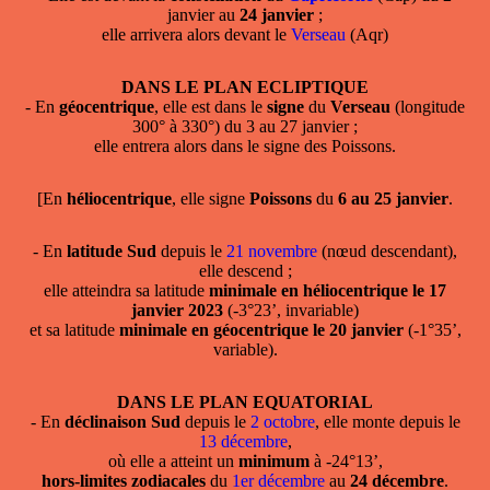
janvier au
24 janvier
;
elle arrivera alors devant le
Verseau
(Aqr)
DANS LE PLAN ECLIPTIQUE
- En
géocentrique
, elle est dans le
signe
du
Verseau
(longitude
300° à 330°) du 3 au 27 janvier ;
elle entrera alors dans le signe des Poissons.
[En
héliocentrique
, elle signe
Poissons
du
6 au 25 janvier
.
- En
latitude Sud
depuis le
21 novembre
(nœud descendant),
elle descend ;
elle atteindra sa latitude
minimale en héliocentrique le 17
janvier 2023
(-3°23’, invariable)
et sa latitude
minimale en géocentrique le 20 janvier
(-1°35’,
variable).
DANS LE PLAN EQUATORIAL
- En
déclinaison Sud
depuis le
2 octobre
, elle monte depuis le
13 décembre
,
où elle a atteint un
minimum
à -24°13’,
hors-limites zodiacales
du
1er décembre
au
24 décembre
.