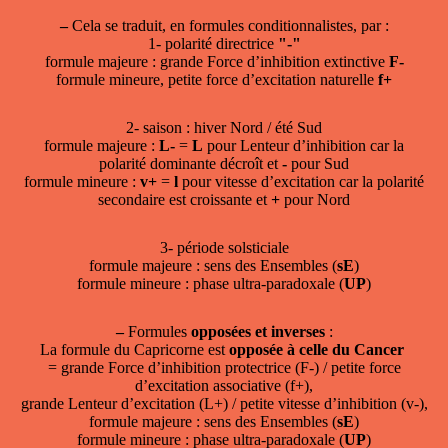
–
Cela se traduit, en formules conditionnalistes, par :
1- polarité directrice
"-"
formule majeure : grande Force d’inhibition extinctive
F-
formule mineure, petite force d’excitation naturelle
f+
2- saison : hiver Nord / été Sud
formule majeure :
L-
=
L
pour Lenteur d’inhibition car la
polarité dominante décroît et
-
pour Sud
formule mineure :
v+
=
l
pour vitesse d’excitation car la polarité
secondaire est croissante et
+
pour Nord
3- période solsticiale
formule majeure : sens des Ensembles (
sE
)
formule mineure : phase ultra-paradoxale (
UP
)
–
Formules
opposées et inverses
:
La formule du Capricorne est
opposée à celle du Cancer
= grande Force d’inhibition protectrice (F-) / petite force
d’excitation associative (f+),
grande Lenteur d’excitation (L+) / petite vitesse d’inhibition (v-),
formule majeure : sens des Ensembles (
sE
)
formule mineure : phase ultra-paradoxale (
UP
)