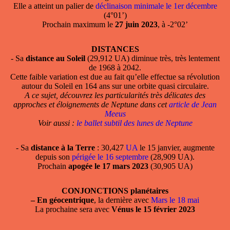
Elle a atteint un palier de
déclinaison minimale le 1er décembre
(4°01’)
Prochain maximum le
27 juin 2023
, à -2°02’
DISTANCES
- Sa
distance au Soleil
(29,912 UA) diminue très, très lentement
de 1968 à 2042.
Cette faible variation est due au fait qu’elle effectue sa révolution
autour du Soleil en 164 ans sur une orbite quasi circulaire.
A ce sujet, découvrez les particularités très délicates des
approches et éloignements de Neptune dans cet
article de Jean
Meeus
Voir aussi :
le ballet subtil des lunes de Neptune
- Sa
distance à la Terre
: 30,427
UA
le 15 janvier, augmente
depuis son
périgée le 16 septembre
(28,909 UA).
Prochain
apogée le 17 mars 2023
(30,905 UA)
CONJONCTIONS planétaires
–
En géocentrique
, la dernière avec
Mars le 18 mai
La prochaine sera avec
Vénus le 15 février 2023