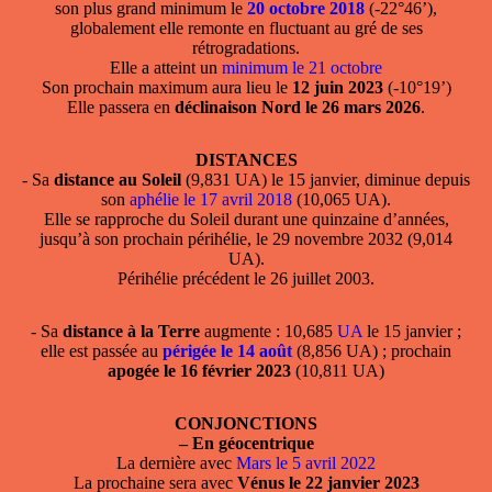
son plus grand minimum le
20 octobre 2018
(-22°46’),
globalement elle remonte en fluctuant au gré de ses
rétrogradations.
Elle a atteint un
minimum le 21 octobre
Son prochain maximum aura lieu le
12 juin 2023
(-10°19’)
Elle passera en
déclinaison Nord le 26 mars 2026
.
DISTANCES
- Sa
distance au Soleil
(9,831 UA) le 15 janvier, diminue depuis
son
aphélie le 17 avril 2018
(10,065 UA).
Elle se rapproche du Soleil durant une quinzaine d’années,
jusqu’à son prochain périhélie, le 29 novembre 2032 (9,014
UA).
Périhélie précédent le 26 juillet 2003.
- Sa
distance à la Terre
augmente : 10,685
UA
le 15 janvier ;
elle est passée au
périgée le 14 août
(8,856 UA) ; prochain
apogée le 16 février 2023
(10,811 UA)
CONJONCTIONS
–
En géocentrique
La dernière avec
Mars le 5 avril 2022
La prochaine sera avec
Vénus le 22 janvier 2023