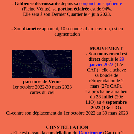
-
Gibbeuse décroissante
depuis sa
conjonction supérieure
(Pleine Vénus), sa
portion éclairée
est de 94%.
Elle sera à son Dernier Quartier le 4 juin 2023.
- Son
diamètre
apparent, 10 secondes d’arc environ, est en
augmentation
MOUVEMENT
- Son
mouvement
est
direct
depuis le
29
janvier 2022
(12e
CAP) ; elle a achevé
sa boucle de
rétrogradation le 2
parcours de Vénus
mars (27e CAP).
1er octobre 2022-30 mars 2023
La prochaine aura lieu
cartes du ciel
du
23 juillet
(29e
LIO) au
4 septembre
2023
(13e LIO).
Ci-contre son déplacement du 1er octobre 2022 au 30 mars 2023
CONSTELLATION
- Elle est devant la
constellation
du
Capricorne
(Cap) du 2