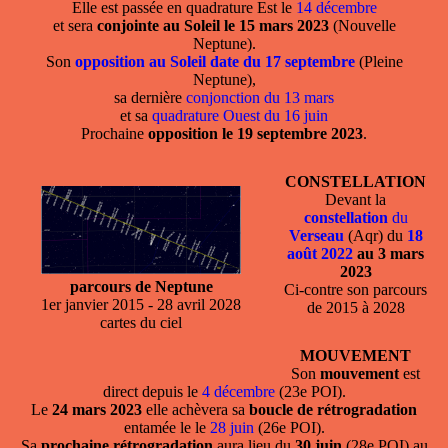
Elle est passée en quadrature Est le
14 décembre
et sera
conjointe au Soleil le 15 mars 2023
(Nouvelle
Neptune).
Son
opposition au Soleil date du 17 septembre
(Pleine
Neptune),
sa dernière
conjonction du 13 mars
et sa
quadrature Ouest du 16 juin
Prochaine
opposition le 19 septembre 2023
.
CONSTELLATION
Devant la
constellation
du
Verseau
(Aqr) du
18
août 2022
au 3 mars
2023
parcours de Neptune
Ci-contre son parcours
1er janvier 2015 - 28 avril 2028
de 2015 à 2028
cartes du ciel
MOUVEMENT
Son
mouvement
est
direct depuis le
4 décembre
(23e POI).
Le
24 mars 2023
elle achèvera sa
boucle de rétrogradation
entamée le le
28 juin
(26e POI).
Sa
prochaine rétrogradation
aura lieu du
30 juin
(28e POI) au