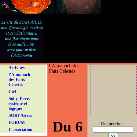
l’Almanach des
Activités
Faits Célestes
l’Almanach
des Faits
Célestes
Ciel
Sol y Terre,
système et
logique
SORI’Astres
Du 6
FORUM
Rechercher :
L’association