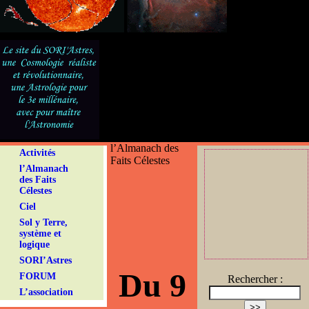
l’Almanach des
Activités
Faits Célestes
l’Almanach
des Faits
Célestes
Ciel
Sol y Terre,
système et
logique
SORI’Astres
Du 9
FORUM
Rechercher :
L’association