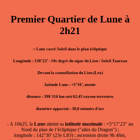
Premier Quartier de Lune à
2h21
= Lune carré Soleil dans le plan écliptique
Longitude : 138°22’ - 19e degré du signe du Lion / Soleil Taureau
Devant la constellation du Lion (Leo)
latitude Lune : +5°16’, monte
distance : 398 316 km soit 62,45 rayons terrestres
diamètre apparent : 30,0 minutes d’arc
- A 10h25, la
Lune
atteint sa
latitude maximale
: +5°17’23" au
Nord du plan de l’écliptique ("ailes du Dragon") ;
longitude : 142°30’ (23e LIO) ; ascension droite 9h 46m,