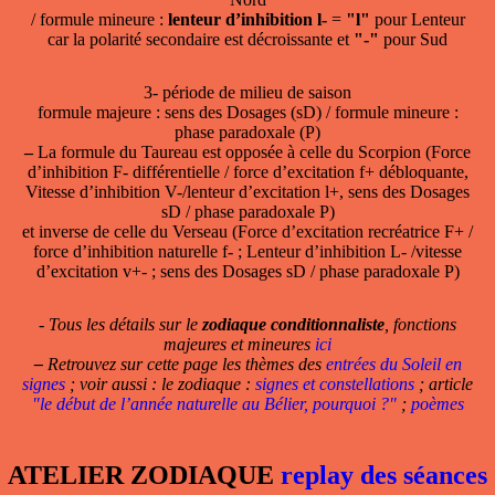
/ formule mineure :
lenteur d’inhibition l-
=
"l"
pour Lenteur
car la polarité secondaire est décroissante et
"-"
pour Sud
3- période de milieu de saison
formule majeure : sens des Dosages (sD) / formule mineure :
phase paradoxale (P)
–
La formule du Taureau est opposée à celle du Scorpion (Force
d’inhibition F- différentielle / force d’excitation f+ débloquante,
Vitesse d’inhibition V-/lenteur d’excitation l+, sens des Dosages
sD / phase paradoxale P)
et inverse de celle du Verseau (Force d’excitation recréatrice F+ /
force d’inhibition naturelle f- ; Lenteur d’inhibition L- /vitesse
d’excitation v+- ; sens des Dosages sD / phase paradoxale P)
- Tous les détails sur le
zodiaque conditionnaliste
, fonctions
majeures et mineures
ici
–
Retrouvez sur cette page les thèmes des
entrées du Soleil en
signes
; voir aussi : le zodiaque :
signes et constellations
; article
"le début de l’année naturelle au Bélier, pourquoi ?"
;
poèmes
ATELIER ZODIAQUE
replay des séances