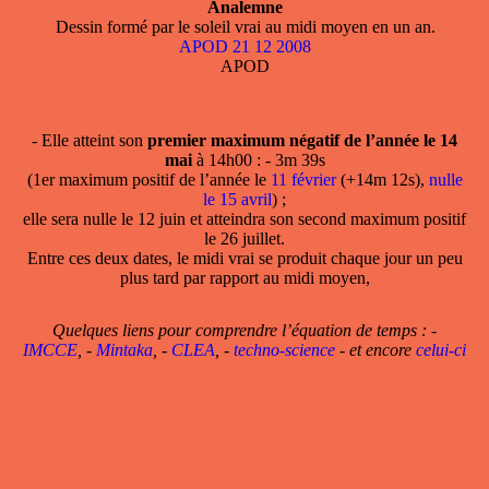
Analemne
Dessin formé par le soleil vrai au midi moyen en un an.
APOD 21 12 2008
APOD
- Elle atteint son
premier maximum négatif de l’année le 14
mai
à 14h00 : - 3m 39s
(1er maximum positif de l’année le
11 février
(+14m 12s),
nulle
le 15 avril
) ;
elle sera nulle le 12 juin et atteindra son second maximum positif
le 26 juillet.
Entre ces deux dates, le midi vrai se produit chaque jour un peu
plus tard par rapport au midi moyen,
Quelques liens pour comprendre l’équation de temps : -
IMCCE
, -
Mintaka
, -
CLEA
, -
techno-science
- et encore
celui-ci