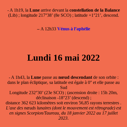
- A 1h19, la
Lune
arrive devant la
constellation de la Balance
(Lib) ; longitude 217°38’ (8e SCO) ; latitude +1°21’, descend.
–
A 12h33
Vénus à l’aphélie
Lundi 16 mai 2022
- A 1h43, la
Lune
passe au
nœud descendant
de son orbite :
dans le plan écliptique, sa latitude est égale à 0° et elle passe au
Sud
Longitude 232°30’ (23e SCO) ; (ascension droite : 15h 20m,
déclinaison -18°23’ (descend) ;
distance 362 623 kilomètres soit environ 56,85 rayons terrestres .
L’axe des nœuds lunaires (dont le mouvement est rétrograde) est
en signes Scorpion/Taureau, du 18 janvier 2022 au 17 juillet
2023
.