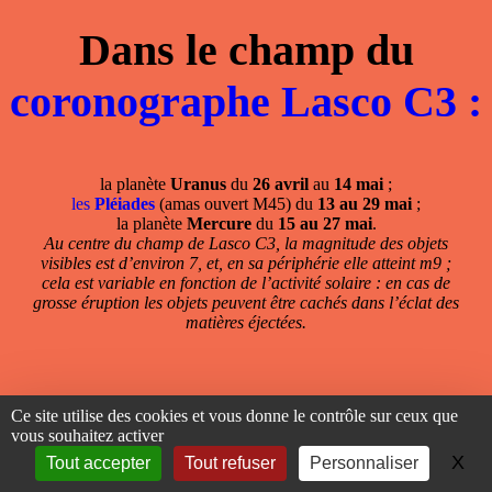
Dans le champ du
coronographe Lasco C3 :
la planète
Uranus
du
26 avril
au
14 mai
;
les
Pléiades
(amas ouvert M45) du
13 au 29 mai
;
la planète
Mercure
du
15 au 27 mai
.
Au centre du champ de Lasco C3, la magnitude des objets
visibles est d’environ 7, et, en sa périphérie elle atteint m9 ;
cela est variable en fonction de l’activité solaire : en cas de
grosse éruption les objets peuvent être cachés dans l’éclat des
matières éjectées.
Ce site utilise des cookies et vous donne le contrôle sur ceux que
vous souhaitez activer
X
Ma
Tout accepter
Tout refuser
Personnaliser