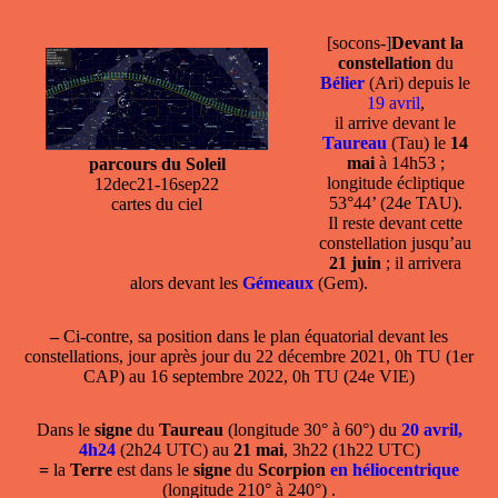
[socons-]
Devant la
constellation
du
Bélier
(Ari) depuis le
19 avril
,
il arrive devant le
Taureau
(Tau) le
14
mai
à 14h53 ;
parcours du Soleil
longitude écliptique
12dec21-16sep22
53°44’ (24e TAU).
cartes du ciel
Il reste devant cette
constellation jusqu’au
21 juin
; il arrivera
alors devant les
Gémeaux
(Gem).
–
Ci-contre, sa position dans le plan équatorial devant les
constellations, jour après jour du 22 décembre 2021, 0h TU (1er
CAP) au 16 septembre 2022, 0h TU (24e VIE)
Dans le
signe
du
Taureau
(longitude 30° à 60°) du
20 avril,
4h24
(2h24 UTC) au
21 mai
, 3h22 (1h22 UTC)
=
la
Terre
est dans le
signe
du
Scorpion
en héliocentrique
(longitude 210° à 240°) .