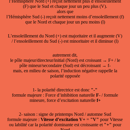
l’Hémisphère Nord (+) reçoit nettement plus d’ensoleillement
(F) que le Sud et chaque jour un peu plus (V).
alors que
l’Hémisphère Sud (-) reçoit nettement moins d’ensoleillement (f)
que le Nord et chaque jour un peu moins (l)
L’ensoleillement du Nord (+) est majoritaire et il augmente (V)
/ l’ensoleillement du Sud (-) est minoritaire et il diminue (l)
autrement dit,
le pôle majeur/directeur/initial (Nord) est croissant → F+ / le
pôle mineur/secondaire (Sud) est décroissant → f-
mais, en milieu de saison, l’induction négative rappelle la
polarité opposée
1- la polarité directrice est donc
"-"
formule majeure : Force d’inhibition naturelle
F-
/ formule
mineure, force d’excitation naturelle
f+
2- saison : signe de printemps Nord / automne Sud
formule majeure :
Vitesse d’excitation V+
=
"V"
pour Vitesse
ou labilité car la polarité dominante est croissante et
"+"
pour
Nord