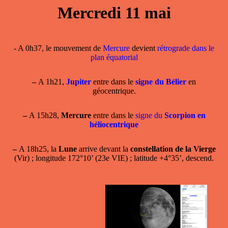
Mercredi 11 mai
- A 0h37, le mouvement de
Mercure
devient
rétrograde dans le
plan équatorial
–
A 1h21,
Jupiter
entre dans le
signe du Bélier
en
géocentrique.
–
A 15h28,
Mercure
entre dans le
signe du
Scorpion en
héliocentrique
–
A 18h25, la
Lune
arrive devant la
constellation de la Vierge
(Vir) ; longitude 172°10’ (23e VIE) ; latitude +4°35’, descend.