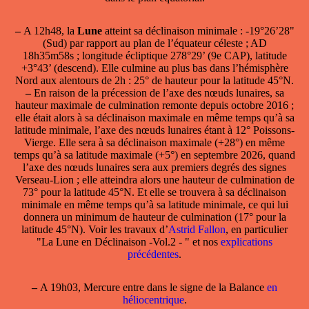
–
A 12h48, la
Lune
atteint sa
déclinaison minimale
: -19°26’28"
(Sud) par rapport au plan de l’équateur céleste ; AD
18h35m58s ; longitude écliptique 278°29’ (9e CAP), latitude
+3°43’ (descend). Elle culmine au plus bas dans l’hémisphère
Nord aux alentours de 2h : 25° de hauteur pour la latitude 45°N.
–
En raison de la précession de l’axe des nœuds lunaires, sa
hauteur maximale de culmination remonte depuis octobre 2016 ;
elle était alors à sa déclinaison maximale en même temps qu’à sa
latitude minimale, l’axe des nœuds lunaires étant à 12° Poissons-
Vierge. Elle sera à sa déclinaison maximale (+28°) en même
temps qu’à sa latitude maximale (+5°) en septembre 2026, quand
l’axe des nœuds lunaires sera aux premiers degrés des signes
Verseau-Lion ; elle atteindra alors une hauteur de culmination de
73° pour la latitude 45°N. Et elle se trouvera à sa déclinaison
minimale en même temps qu’à sa latitude minimale, ce qui lui
donnera un minimum de hauteur de culmination (17° pour la
latitude 45°N). Voir les travaux d’
Astrid Fallon
, en particulier
"La Lune en Déclinaison -Vol.2 - " et nos
explications
précédentes
.
–
A 19h03, Mercure entre dans le signe de la Balance
en
héliocentrique
.