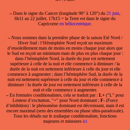
–
Dans le
signe du Cancer
(longitude 90° à 120°) du
21 juin
,
6h11 au 22 juillet, 17h15 = la Terre est dans le signe du
Capricorne
en héliocentrique
.
–
Nous sommes dans la première phase de la saison Eté Nord /
Hiver Sud : l’Hémisphère Nord reçoit un maximum
d’ensoleillement mais de moins en moins chaque jour alors que
le Sud en reçoit un minimum mais de plus en plus chaque jour :
dans l’hémisphère Nord, la durée du jour est nettement
supérieure à celle de la nuit et elle commence à diminuer / la
durée de la nuit est nettement inférieure à celle du jour et elle
commence à augmenter ; dans l’hémisphère Sud, la durée de la
nuit est nettement supérieure à celle du jour et elle commence à
diminuer / la durée de jour est nettement inférieure à celle de la
nuit et elle commence à augmenter.
–
En formules conditionalistes, cela se traduit par :
L+
("L" pour
Lenteur d’excitation, "+" pour Nord dominant ;
F-
(Force
d’inhibition) : le phénomène dominant est décroissant, mais il est
encore maximal (sens des ensembles ou phase ultra-paradoxale).
Tous les détails sur le zodiaque conditionaliste, fonctions
majeures et mineures
ici