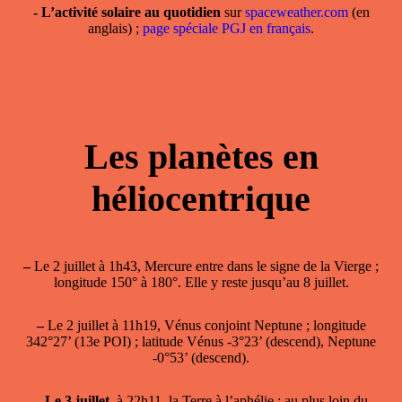
- L’activité solaire au quotidien
sur
spaceweather.com
(en
anglais) ;
page spéciale PGJ en français
.
Les planètes en
héliocentrique
–
Le 2 juillet à 1h43, Mercure entre dans le signe de la Vierge ;
longitude 150° à 180°. Elle y reste jusqu’au 8 juillet.
–
Le 2 juillet à 11h19, Vénus conjoint Neptune ; longitude
342°27’ (13e POI) ; latitude Vénus -3°23’ (descend), Neptune
-0°53’ (descend).
–
Le 3 juillet
, à 22h11, la
Terre à l’aphélie
: au plus loin du