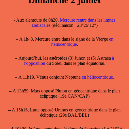
Dimanche 2 juillet
- Aux alentours de 0h20,
Mercure rentre dans les limites
zodiacales
(déclinaison +23°26’12")
–
A 1h43, Mercure entre dans le signe de la Vierge
en
héliocentrique
.
–
Aujourd’hui, les astéroïdes (3) Junon et (5) Astraea
à
l’opposition
du Soleil dans le plan équatorial.
–
A 11h19, Vénus conjoint Neptune
en héliocentrique
.
–
A 13h59, Mars opposé Pluton en géocentrique dans le plan
écliptique (19e CAN/CAP)
–
A 15h16, Lune opposé Uranus en géocentrique dans le plan
écliptique (29e BAL/BEL)
–
A 19h00, la Lune entre dans le signe du Scorpion
; Lg 210° à