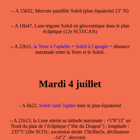
–
A 15h52, Mercure parallèle Soleil (plan équatorial 23° N)
–
A 16h47, Lune trigone Soleil en géocentrique dans le plan
écliptique (12e SCO/CAN)
–
A 22h11,
la Terre à l’aphélie
=
Soleil à l’apogée
= distance
maximale entre la Terre et le Soleil.
Mardi 4 juillet
- A 6h22,
Soleil carré Jupiter
dans le plan équatorial
–
A 21h13, la
Lune atteint sa latitude maximale
: +5°8’53" au
Nord du plan de l’écliptique ("tête du Dragon") ; longitude :
235°5’ (26e SCO) ; ascension droite 15h36m5s, déclinaison
-14°2’ -descend.