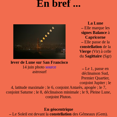
En bref ...
La Lune
–
Elle marque les
signes
Balance
à
Capricorne
–
Elle passe de la
constellation
de la
Vierge
(Vir) à celle
du
Sagittaire
(Sgr)
lever de Lune sur San Francisco
14 juin photo
source
–
Le 1, passe en
astrosurf
déclinaison Sud,
Premier Quartier,
conjoint Jupiter ; le
4, latitude maximale ; le 6, conjoint Antarès, apogée ; le 7,
conjoint Saturne ; le 8, déclinaison minimale ; le 9, Pleine Lune,
conjoint Pluton.
En géocentrique
–
Le Soleil est devant la
constellation
des Gémeaux (Gem).