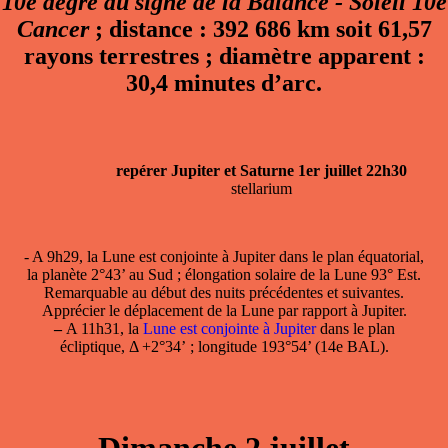
10e degré du signe de la Balance - Soleil 10e
Cancer
; distance : 392 686 km soit 61,57
rayons terrestres ; diamètre apparent :
30,4 minutes d’arc.
repérer Jupiter et Saturne 1er juillet 22h30
stellarium
- A 9h29, la
Lune est conjointe à Jupiter
dans le plan équatorial,
la planète 2°43’ au Sud ; élongation solaire de la Lune 93° Est.
Remarquable au début des nuits précédentes et suivantes.
Apprécier le déplacement de la Lune par rapport à Jupiter.
–
A 11h31, la
Lune est conjointe à Jupiter
dans le plan
écliptique, Δ +2°34’ ; longitude 193°54’ (14e BAL).