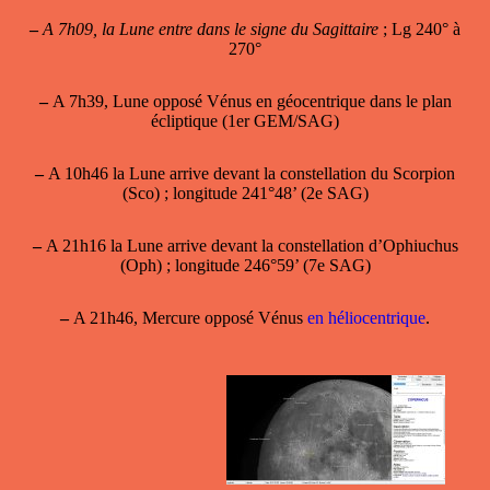
–
A 7h09, la Lune entre dans le signe du Sagittaire
; Lg 240° à
270°
–
A 7h39, Lune opposé Vénus en géocentrique dans le plan
écliptique (1er GEM/SAG)
–
A 10h46 la Lune arrive devant la constellation du Scorpion
(Sco) ; longitude 241°48’ (2e SAG)
–
A 21h16 la Lune arrive devant la constellation d’Ophiuchus
(Oph) ; longitude 246°59’ (7e SAG)
–
A 21h46, Mercure opposé Vénus
en héliocentrique
.