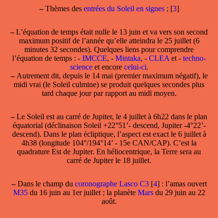
–
Thèmes des
entrées du Soleil en signes
;
[
3
]
–
L’équation de temps
était nulle le 13 juin et va vers son second
maximum positif de l’année qu’elle atteindra le 25 juillet (6
minutes 32 secondes). Quelques liens pour comprendre
l’équation de temps : -
IMCCE
, -
Mintaka
, -
CLEA
et -
techno-
science
et encore
celui-ci
.
–
Autrement dit, depuis le 14 mai (premier maximum négatif), le
midi vrai (le Soleil culmine) se produit quelques secondes plus
tard chaque jour par rapport au midi moyen.
–
Le Soleil est
au carré de Jupiter
, le 4 juillet à 6h22 dans le plan
équatorial (déclinaison Soleil +22°51’- descend, Jupiter -4°22’-
descend). Dans le plan écliptique, l’aspect est exact le
6 juillet
à
4h38 (longitude 104°/194°14’ - 15e CAN/CAP). C’est la
quadrature Est de Jupiter. En héliocentrique, la Terre sera au
carré de Jupiter le 18 juillet.
–
Dans le champ
du
coronographe Lasco C3
[
4
]
: l’amas ouvert
M35
du 16 juin au 1er juillet ; la planète
Mars
du 29 juin au 22
août.