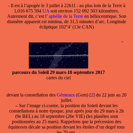
- Il est
à l’apogée le 3 juillet
à 22h11 : au plus loin de la Terre à
1,016 675 594
UA
soit environ 152 092 503 kilomètres.
Autrement dit, c’est l’
aphélie de la Terre
en héliocentrique. Son
diamètre apparent est minima, de 31,5 minutes d’arc. Longitude
écliptique 102°4’ (13e CAN)
-
parcours du Soleil 29 mars-18 septembre 2017
cartes du ciel
devant la
constellation
des
Gémeaux
(Gem)
[
2
]
du 22 juin au 20
juillet.
–
Sur l’image ci-contre, la position du Soleil devant les
constellations à notre époque, jour après jour du 29 mars à 2h
(9e BEL) au 18 septembre (26e VIE) (les planètes sont
positionnées au 25 mars). Rappelons que la précession des
équinoxes décale sa position devant les étoiles d’un degré tous
les 70 ans.