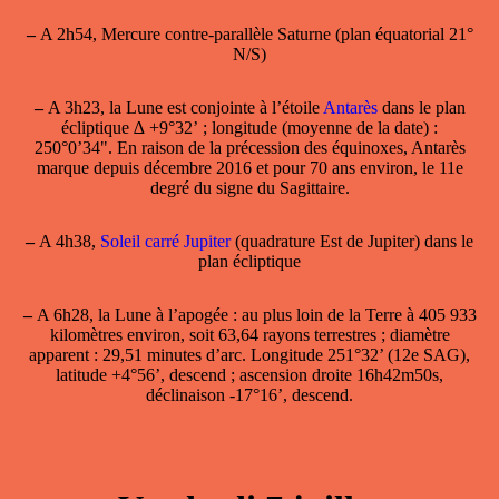
–
A 2h54, Mercure contre-parallèle Saturne (plan équatorial 21°
N/S)
–
A 3h23, la Lune est conjointe à l’étoile
Antarès
dans le plan
écliptique ∆ +9°32’ ; longitude (moyenne de la date) :
250°0’34". En raison de la précession des équinoxes, Antarès
marque depuis décembre 2016 et pour 70 ans environ, le 11e
degré du signe du Sagittaire.
–
A 4h38,
Soleil carré Jupiter
(quadrature Est de Jupiter) dans le
plan écliptique
–
A 6h28, la
Lune à l’apogée
: au plus loin de la Terre à 405 933
kilomètres environ, soit 63,64 rayons terrestres ; diamètre
apparent : 29,51 minutes d’arc. Longitude 251°32’ (12e SAG),
latitude +4°56’, descend ; ascension droite 16h42m50s,
déclinaison -17°16’, descend.