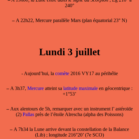
240°
–
A 22h22, Mercure parallèle Mars (plan équatorial 23° N)
Lundi 3 juillet
- Aujourd’hui, la
comète
2016 VY17 au périhélie
–
A 3h37,
Mercure
atteint sa
latitude maximale
en géocentrique :
+1°53’
–
Aux alentours de 5h, remarquer avec un instrument l’ astéroïde
(2)
Pallas
près de l’étoile Alrescha (alpha des Poissons)
–
A 7h34 la Lune arrive devant la constellation de la Balance
(Lib) ; longitude 216°20’ (7e SCO)