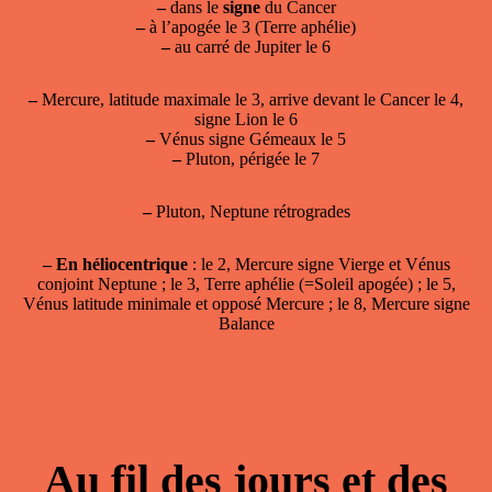
–
dans le
signe
du Cancer
–
à l’apogée le 3 (Terre aphélie)
–
au carré de Jupiter le 6
–
Mercure, latitude maximale le 3, arrive devant le Cancer le 4,
signe Lion le 6
–
Vénus signe Gémeaux le 5
–
Pluton, périgée le 7
–
Pluton, Neptune rétrogrades
–
En héliocentrique
: le 2, Mercure signe Vierge et Vénus
conjoint Neptune ; le 3, Terre aphélie (=Soleil apogée) ; le 5,
Vénus latitude minimale et opposé Mercure ; le 8, Mercure signe
Balance
Au fil des jours et des