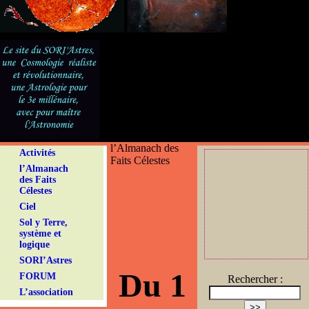
l’Almanach des
Activités
Faits Célestes
l’Almanach
des Faits
Célestes
Ciel
Sol y Terre,
système et
logique
SORI’Astres
Du 1
FORUM
Rechercher :
L’association