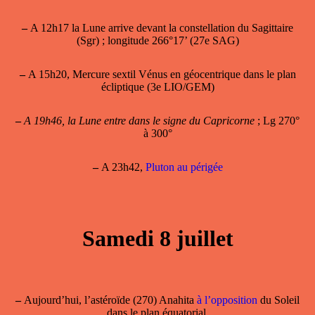
–
A 12h17 la Lune arrive devant la constellation du Sagittaire
(Sgr) ; longitude 266°17’ (27e SAG)
–
A 15h20, Mercure sextil Vénus en géocentrique dans le plan
écliptique (3e LIO/GEM)
–
A 19h46, la Lune entre dans le signe du Capricorne
; Lg 270°
à 300°
–
A 23h42,
Pluton au périgée
Samedi 8 juillet
–
Aujourd’hui, l’astéroïde (270) Anahita
à l’opposition
du Soleil
dans le plan équatorial.