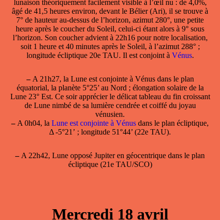
lunaison théoriquement facilement visible à l’œil nu : de 4,0%,
âgé de 41,5 heures environ, devant le Bélier (Ari), il se trouve à
7° de hauteur au-dessus de l’horizon, azimut 280°, une petite
heure après le coucher du Soleil, celui-ci étant alors à 9° sous
l’horizon. Son coucher advient à 22h16 pour notre localisation,
soit 1 heure et 40 minutes après le Soleil, à l’azimut 288° ;
longitude écliptique 20e TAU. Il est conjoint à
Vénus
.
–
A 21h27, la
Lune est conjointe à Vénus
dans le plan
équatorial, la planète 5°25’ au Nord ; élongation solaire de la
Lune 23° Est. Ce soir apprécier le délicat tableau du fin croissant
de Lune nimbé de sa lumière cendrée et coiffé du joyau
vénusien.
–
A 0h04, la
Lune est conjointe à Vénus
dans le plan écliptique,
Δ -5°21’ ; longitude 51°44’ (22e TAU).
–
A 22h42, Lune opposé Jupiter en géocentrique dans le plan
écliptique (21e TAU/SCO)
Mercredi 18 avril