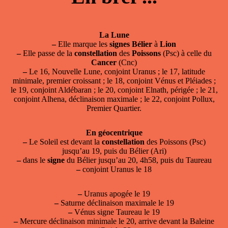
La Lune
–
Elle marque les
signes
Bélier
à
Lion
–
Elle passe de la
constellation
des
Poissons
(Psc) à celle du
Cancer
(Cnc)
–
Le 16, Nouvelle Lune, conjoint Uranus ; le 17, latitude
minimale, premier croissant ; le 18, conjoint Vénus et Pléiades ;
le 19, conjoint Aldébaran ; le 20, conjoint Elnath, périgée ; le 21,
conjoint Alhena, déclinaison maximale ; le 22, conjoint Pollux,
Premier Quartier.
En géocentrique
–
Le Soleil est devant la
constellation
des Poissons (Psc)
jusqu’au 19, puis du Bélier (Ari)
–
dans le
signe
du Bélier jusqu’au 20, 4h58, puis du Taureau
–
conjoint Uranus le 18
–
Uranus apogée le 19
–
Saturne déclinaison maximale le 19
–
Vénus signe Taureau le 19
–
Mercure déclinaison minimale le 20, arrive devant la Baleine