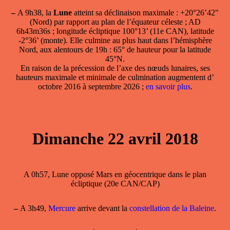
–
A 9h38, la
Lune
atteint sa
déclinaison maximale
: +20°26’42"
(Nord) par rapport au plan de l’équateur céleste ; AD
6h43m36s ; longitude écliptique 100°13’ (11e CAN), latitude
-2°36’ (monte). Elle culmine au plus haut dans l’hémisphère
Nord, aux alentours de 19h : 65° de hauteur pour la latitude
45°N.
En raison de la précession de l’axe des nœuds lunaires, ses
hauteurs maximale et minimale de culmination augmentent d’
octobre 2016 à septembre 2026 ;
en savoir plus
.
Dimanche 22 avril 2018
A 0h57, Lune opposé Mars en géocentrique dans le plan
écliptique (20e CAN/CAP)
–
A 3h49,
Mercure
arrive devant la
constellation de la Baleine
.