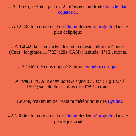
–
A 10h35, le Soleil passe à 2h d’ascension droite
dans le plan
équatorial
.
–
A 12h08, le mouvement de
Pluton
devient
rétrograde
dans le
plan écliptique
–
A 14h42, la Lune arrive devant la constellation du Cancer
(Cnc) ; longitude 117°23’ (28e CAN) ; latitude -1°12’, monte.
–
A 18h25, Vénus opposé Saturne
en héliocentrique
.
–
A 19h08, la Lune entre dans le signe du Lion
; Lg 120° à
150° ; sa latitude est alors de -0°59’ -monte.
–
Ce soir, maximum de l’essaim météoritique des
Lyrides
.
- A 23h06 , le mouvement de
Pluton
devient
rétrograde
dans le
plan équatorial