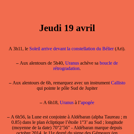
Jeudi 19 avril
A 3h11, le
Soleil arrive devant la constellation du Bélier
(Ari).
–
Aux alentours de 5h40,
Uranus
achève sa
boucle de
rétrogradation
.
–
Aux alentours de 6h, remarquez avec un instrument
Callisto
qui pointe le pôle Sud de Jupiter
–
A 6h18,
Uranus
à l’
apogée
–
A 6h56,
la Lune est conjointe à Aldébaran
(alpha Taureau ; m
0.85) dans le plan écliptique l’étoile 1°3’ au Sud ; longitude
(moyenne de la date) 70°2’56" - Aldébaran marque depuis
octobre 2014, le 11e degré du signe des Gémeaux (en