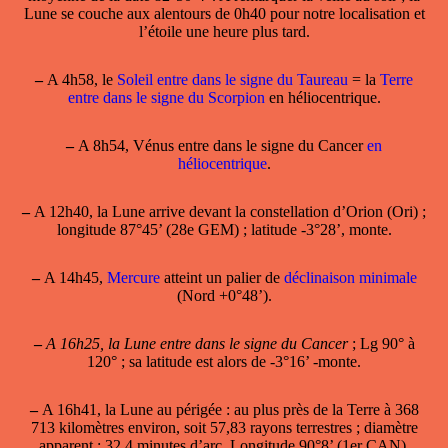
Lune se couche aux alentours de 0h40 pour notre localisation et
l’étoile une heure plus tard.
–
A 4h58, le
Soleil entre dans le signe du Taureau
= la
Terre
entre dans le signe du Scorpion
en héliocentrique.
–
A 8h54, Vénus entre dans le signe du Cancer
en
héliocentrique
.
–
A 12h40, la Lune arrive devant la constellation d’Orion (Ori) ;
longitude 87°45’ (28e GEM) ; latitude -3°28’, monte.
–
A 14h45,
Mercure
atteint un palier de
déclinaison minimale
(Nord +0°48’).
–
A 16h25, la Lune entre dans le signe du Cancer
; Lg 90° à
120° ; sa latitude est alors de -3°16’ -monte.
–
A 16h41, la
Lune au périgée
: au plus près de la Terre à 368
713 kilomètres environ, soit 57,83 rayons terrestres ; diamètre
apparent : 32,4 minutes d’arc. Longitude 90°8’ (1er CAN),