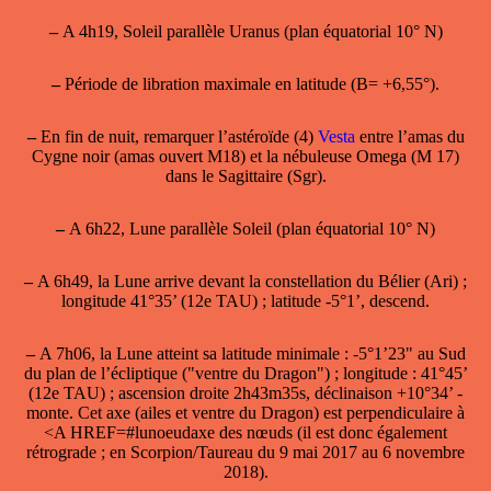
–
A 4h19, Soleil parallèle Uranus (plan équatorial 10° N)
–
Période de
libration maximale en latitude
(B= +6,55°).
–
En fin de nuit, remarquer l’astéroïde (4)
Vesta
entre l’amas du
Cygne noir (amas ouvert M18) et la nébuleuse Omega (M 17)
dans le Sagittaire (Sgr).
–
A 6h22, Lune parallèle Soleil (plan équatorial 10° N)
–
A 6h49, la Lune arrive devant la constellation du Bélier (Ari) ;
longitude 41°35’ (12e TAU) ; latitude -5°1’, descend.
–
A 7h06, la
Lune atteint sa latitude minimale
: -5°1’23" au Sud
du plan de l’écliptique ("ventre du Dragon") ; longitude : 41°45’
(12e TAU) ; ascension droite 2h43m35s, déclinaison +10°34’ -
monte. Cet axe (ailes et ventre du Dragon) est perpendiculaire à
<A HREF=#lunoeudaxe des nœuds (il est donc également
rétrograde ; en Scorpion/Taureau du 9 mai 2017 au 6 novembre
2018).