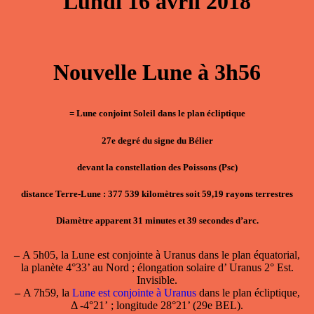
Lundi 16 avril 2018
Nouvelle Lune à 3h56
= Lune conjoint Soleil dans le plan écliptique
27e degré du signe du Bélier
devant la constellation des Poissons (Psc)
distance Terre-Lune : 377 539 kilomètres soit 59,19 rayons terrestres
Diamètre apparent 31 minutes et 39 secondes d’arc.
–
A 5h05, la
Lune est conjointe à Uranus
dans le plan équatorial,
la planète 4°33’ au Nord ; élongation solaire d’ Uranus 2° Est.
Invisible.
–
A 7h59, la
Lune est conjointe à Uranus
dans le plan écliptique,
Δ -4°21’ ; longitude 28°21’ (29e BEL).