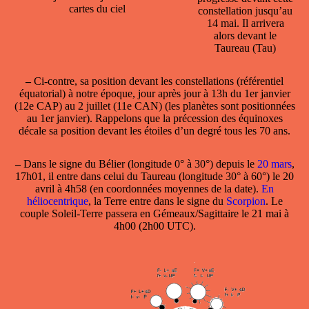
cartes du ciel
constellation jusqu’au
14 mai. Il arrivera
alors devant le
Taureau (Tau)
–
Ci-contre, sa position devant les constellations (référentiel
équatorial) à notre époque, jour après jour à 13h du 1er janvier
(12e CAP) au 2 juillet (11e CAN) (les planètes sont positionnées
au 1er janvier). Rappelons que la précession des équinoxes
décale sa position devant les étoiles d’un degré tous les 70 ans.
–
Dans le
signe
du
Bélier
(longitude 0° à 30°) depuis le
20 mars
,
17h01, il entre dans celui du
Taureau
(longitude 30° à 60°) le
20
avril à 4h58
(en coordonnées moyennes de la date).
En
héliocentrique
, la Terre entre dans le signe du
Scorpion
. Le
couple Soleil-Terre passera en Gémeaux/Sagittaire le 21 mai à
4h00 (2h00 UTC).