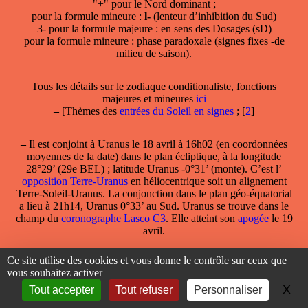
"+" pour le Nord dominant ;
pour la formule mineure :
l-
(lenteur d’inhibition du Sud)
3- pour la formule majeure : en sens des Dosages (sD)
pour la formule mineure : phase paradoxale (signes fixes -de
milieu de saison).
Tous les détails sur le zodiaque conditionaliste, fonctions
majeures et mineures
ici
–
[Thèmes des
entrées du Soleil en signes
;
[
2
]
–
Il est
conjoint à Uranus
le 18 avril à 16h02 (en coordonnées
moyennes de la date) dans le plan écliptique, à la longitude
28°29’ (29e BEL) ; latitude Uranus -0°31’ (monte). C’est l’
opposition Terre-Uranus
en héliocentrique soit un alignement
Terre-Soleil-Uranus. La conjonction dans le plan géo-équatorial
a lieu à 21h14, Uranus 0°33’ au Sud. Uranus se trouve dans le
champ du
coronographe Lasco C3
. Elle atteint son
apogée
le 19
avril.
Ce site utilise des cookies et vous donne le contrôle sur ceux que
–
Le 19 avril aux alentours de 7h, début de sa 2203 ème
rotation
vous souhaitez activer
synodique
[
3
]
X
Ma
Tout accepter
Tout refuser
Personnaliser