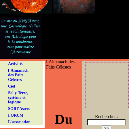
l’Almanach des
Activités
Faits Célestes
l’Almanach
des Faits
Célestes
Ciel
Sol y Terre,
système et
logique
SORI’Astres
Du
FORUM
Rechercher :
L’association