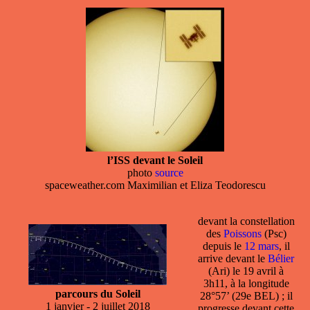
l’ISS devant le Soleil
photo
source
spaceweather.com Maximilian et Eliza Teodorescu
devant la
constellation
des
Poissons
(Psc)
depuis le
12 mars
, il
arrive devant le
Bélier
(Ari) le 19 avril à
3h11, à la longitude
parcours du Soleil
28°57’ (29e BEL) ; il
1 janvier - 2 juillet 2018
progresse devant cette