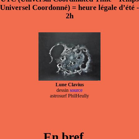
Universel Coordonné)
=
heure légale d’été -
2h
Lune Clavius
dessin
source
astrosurf PhilHeully
En bref ...