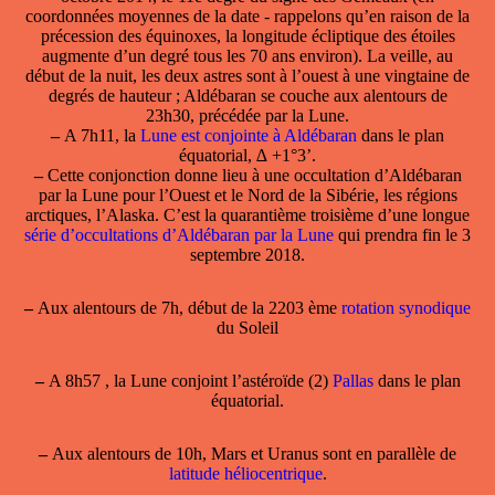
coordonnées moyennes de la date - rappelons qu’en raison de la
précession des équinoxes, la longitude écliptique des étoiles
augmente d’un degré tous les 70 ans environ). La veille, au
début de la nuit, les deux astres sont à l’ouest à une vingtaine de
degrés de hauteur ; Aldébaran se couche aux alentours de
23h30, précédée par la Lune.
–
A 7h11, la
Lune est conjointe à Aldébaran
dans le plan
équatorial, ∆ +1°3’.
–
Cette conjonction donne lieu à une
occultation d’Aldébaran
par la Lune
pour l’Ouest et le Nord de la Sibérie, les régions
arctiques, l’Alaska. C’est la quarantième troisième d’une longue
série d’occultations d’Aldébaran par la Lune
qui prendra fin le 3
septembre 2018.
–
Aux alentours de 7h, début de la 2203 ème
rotation synodique
du Soleil
–
A 8h57 , la Lune conjoint l’astéroïde (2)
Pallas
dans le plan
équatorial.
–
Aux alentours de 10h, Mars et Uranus sont en parallèle de
latitude héliocentrique
.