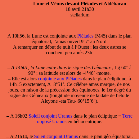
Lune et Vénus devant Pléiades et Aldébaran
18 avril 21h30
stellarium
A 10h56, la
Lune est conjointe
aux
Pléiades
(M45) dans le plan
équatorial, l’amas ouvert 9°7’ au Nord.
A remarquer en début de nuit à l’Ouest ; les deux astres se
couchent peu après 23h.
–
A 14h01, la Lune entre dans le signe des Gémeaux
; Lg 60° à
90° ; sa latitude est alors de -4°46’ -monte.
–
Elle est alors
conjointe aux Pléiades
dans le plan écliptique, à
14h15 exactement, ∆ -8°51’. Ce célèbre amas marque, de nos
jours, en raison de la précession des équinoxes, le 1er degré du
signe des Gémeaux (longitude moyenne de la date de l’étoile
Alcyone -eta Tau- 60°15’6").
–
A 16h02
Soleil conjoint Uranus
dans le plan écliptique =
Terre
opposé Uranus
en héliocentrique.
–
A 21h14, le
Soleil conjoint Uranus
dans le plan géo-équatorial.