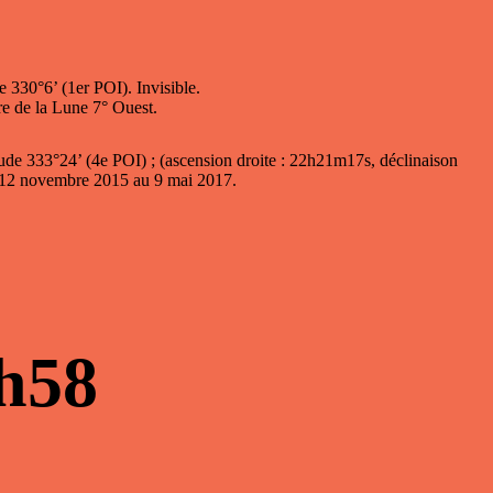
e 330°6’ (1er POI). Invisible.
re de la Lune 7° Ouest.
gitude 333°24’ (4e POI) ; (ascension droite : 22h21m17s, déclinaison
u 12 novembre 2015 au 9 mai 2017.
h58