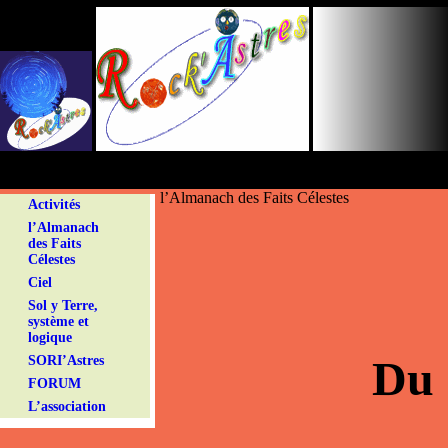
Panneau de gestion des cookies
l’Almanach des Faits Célestes
Activités
l’Almanach
des Faits
Célestes
Ciel
Sol y Terre,
système et
logique
Du 
SORI’Astres
FORUM
L’association