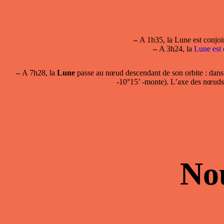
–
A 1h35, la
Lune est conjoi
–
A 3h24, la
Lune est 
–
A 7h28, la
Lune
passe
au nœud descendant
de son orbite : dans
-10°15’ -monte). L’axe des nœuds
No