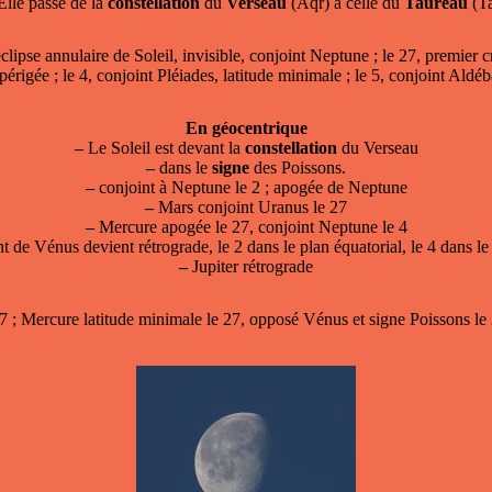
lle passe de la
constellation
du
Verseau
(Aqr) à celle du
Taureau
(T
se annulaire de Soleil, invisible, conjoint Neptune ; le 27, premier cro
périgée ; le 4, conjoint Pléiades, latitude minimale ; le 5, conjoint Aldé
En géocentrique
–
Le Soleil est devant la
constellation
du Verseau
–
dans le
signe
des Poissons.
–
conjoint à Neptune le 2 ; apogée de Neptune
–
Mars conjoint Uranus le 27
–
Mercure apogée le 27, conjoint Neptune le 4
de Vénus devient rétrograde, le 2 dans le plan équatorial, le 4 dans le 
–
Jupiter rétrograde
 ; Mercure latitude minimale le 27, opposé Vénus et signe Poissons le 