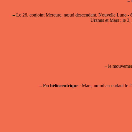
–
E
–
Le 26, conjoint Mercure, nœud descendant, Nouvelle Lune - éclip
Uranus et Mars ; le 3, 
–
le mouvement 
–
En héliocentrique
: Mars, nœud ascendant le 27