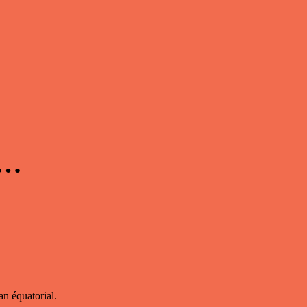
 …
an équatorial.