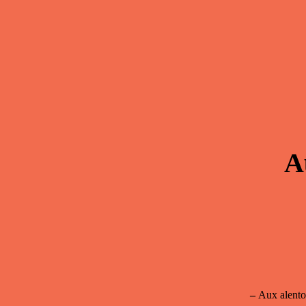
A
–
Aux alentou