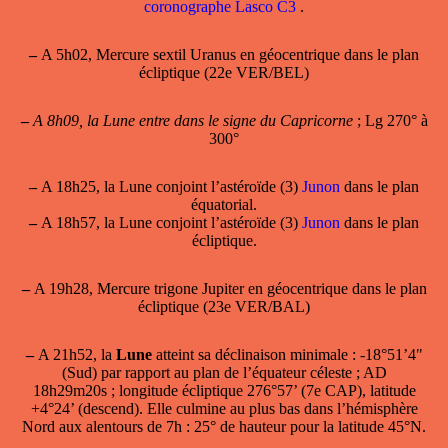
coronographe Lasco C3
.
–
A 5h02, Mercure sextil Uranus en géocentrique dans le plan
écliptique (22e VER/BEL)
–
A 8h09, la Lune entre dans le signe du Capricorne
; Lg 270° à
300°
–
A 18h25, la Lune conjoint l’astéroïde (3)
Junon
dans le plan
équatorial.
–
A 18h57, la Lune conjoint l’astéroïde (3)
Junon
dans le plan
écliptique.
–
A 19h28, Mercure trigone Jupiter en géocentrique dans le plan
écliptique (23e VER/BAL)
–
A 21h52, la
Lune
atteint sa
déclinaison minimale
: -18°51’4"
(Sud) par rapport au plan de l’équateur céleste ; AD
18h29m20s ; longitude écliptique 276°57’ (7e CAP), latitude
+4°24’ (descend). Elle culmine au plus bas dans l’hémisphère
Nord aux alentours de 7h : 25° de hauteur pour la latitude 45°N.