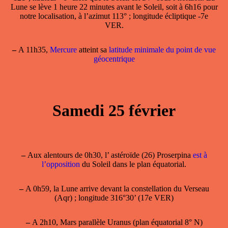
Lune se lève 1 heure 22 minutes avant le Soleil, soit à 6h16 pour
notre localisation, à l’azimut 113° ; longitude écliptique -7e
VER.
–
A 11h35,
Mercure
atteint sa
latitude minimale du point de vue
géocentrique
Samedi 25 février
–
Aux alentours de 0h30, l’ astéroïde (26) Proserpina
est à
l’opposition
du Soleil dans le plan équatorial.
–
A 0h59, la Lune arrive devant la constellation du Verseau
(Aqr) ; longitude 316°30’ (17e VER)
–
A 2h10, Mars parallèle Uranus (plan équatorial 8° N)