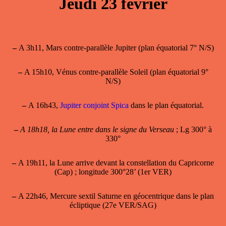
Jeudi 23 février
–
A 3h11, Mars contre-parallèle Jupiter (plan équatorial 7° N/S)
–
A 15h10, Vénus contre-parallèle Soleil (plan équatorial 9°
N/S)
–
A 16h43,
Jupiter conjoint Spica
dans le plan équatorial.
–
A 18h18, la Lune entre dans le signe du Verseau
; Lg 300° à
330°
–
A 19h11, la Lune arrive devant la constellation du Capricorne
(Cap) ; longitude 300°28’ (1er VER)
–
A 22h46, Mercure sextil Saturne en géocentrique dans le plan
écliptique (27e VER/SAG)