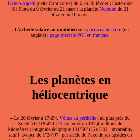
Deneb Algedi
(delta Capricorne) du 6 au 20 février ; l’astéroïde
(8) Flora du 9 février au 21 mars ; la planète
Neptune
du 21
février au 10 mars.
- L’activité solaire au quotidien
sur
spaceweather.com
(en
anglais) ;
page spéciale PGJ en français
.
Les planètes en
héliocentrique
–
Le
20 février
à 17h54,
Vénus au périhélie
: au plus près du
Soleil à 0,718 450
UA
soit environ 107,4 millions de
kilomètres ; longitude écliptique 131°50’ (12e LIO - invariable,
sauf l’ avance de 1°24’07" par siècle de l’axe de ses apsides en