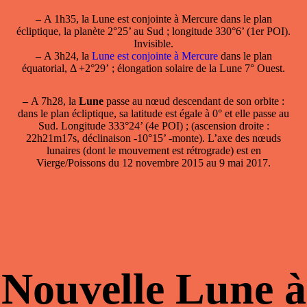
–
A 1h35, la
Lune est conjointe à Mercure
dans le plan
écliptique, la planète 2°25’ au Sud ; longitude 330°6’ (1er POI).
Invisible.
–
A 3h24, la
Lune est conjointe à Mercure
dans le plan
équatorial, Δ +2°29’ ; élongation solaire de la Lune 7° Ouest.
–
A 7h28, la
Lune
passe
au nœud descendant
de son orbite :
dans le plan écliptique, sa latitude est égale à 0° et elle passe au
Sud. Longitude 333°24’ (4e POI) ; (ascension droite :
22h21m17s, déclinaison -10°15’ -monte). L’axe des nœuds
lunaires (dont le mouvement est rétrograde) est en
Vierge/Poissons du 12 novembre 2015 au 9 mai 2017.
Nouvelle Lune à