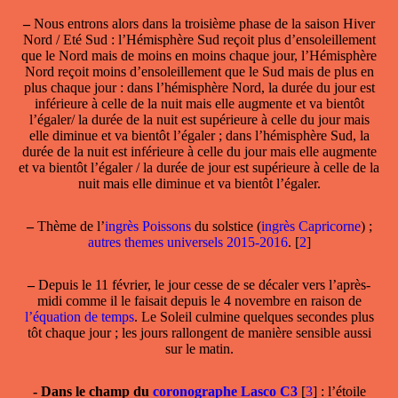
–
Nous entrons alors dans la troisième phase de la saison Hiver
Nord / Eté Sud : l’Hémisphère Sud reçoit plus d’ensoleillement
que le Nord mais de moins en moins chaque jour, l’Hémisphère
Nord reçoit moins d’ensoleillement que le Sud mais de plus en
plus chaque jour : dans l’hémisphère Nord, la durée du jour est
inférieure à celle de la nuit mais elle augmente et va bientôt
l’égaler/ la durée de la nuit est supérieure à celle du jour mais
elle diminue et va bientôt l’égaler ; dans l’hémisphère Sud, la
durée de la nuit est inférieure à celle du jour mais elle augmente
et va bientôt l’égaler / la durée de jour est supérieure à celle de la
nuit mais elle diminue et va bientôt l’égaler.
–
Thème de l’
ingrès Poissons
du solstice (
ingrès Capricorne
) ;
autres themes universels 2015-2016
.
[
2
]
–
Depuis le 11 février, le jour cesse de se décaler vers l’après-
midi comme il le faisait depuis le 4 novembre en raison de
l’équation de temps
. Le Soleil culmine quelques secondes plus
tôt chaque jour ; les jours rallongent de manière sensible aussi
sur le matin.
-
Dans le champ
du
coronographe Lasco C3
[
3
]
: l’étoile