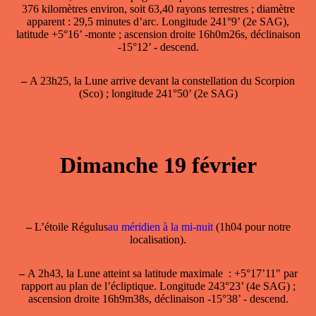
376 kilomètres environ, soit 63,40 rayons terrestres ; diamètre
apparent : 29,5 minutes d’arc. Longitude 241°9’ (2e SAG),
latitude +5°16’ -monte ; ascension droite 16h0m26s, déclinaison
-15°12’ - descend.
–
A 23h25, la Lune arrive devant la constellation du Scorpion
(Sco) ; longitude 241°50’ (2e SAG)
Dimanche 19 février
–
L’étoile Régulus
au méridien à la mi-nuit
(1h04 pour notre
localisation).
–
A 2h43, la
Lune atteint sa latitude maximale
: +5°17’11" par
rapport au plan de l’écliptique. Longitude 243°23’ (4e SAG) ;
ascension droite 16h9m38s, déclinaison -15°38’ - descend.