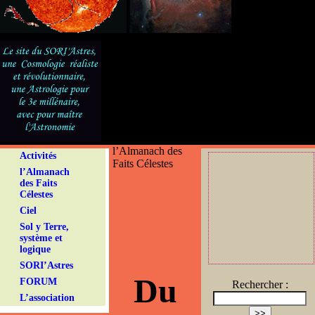
l’Almanach des
Activités
Faits Célestes
l’Almanach
des Faits
Célestes
Ciel
Sol y Terre,
système et
logique
SORI’Astres
Du
FORUM
Rechercher :
L’association