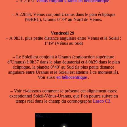
–
A 21h31
Vénus conjoint Uranus en héliocentrique
.
–
A 22h54,
Vénus conjoint Uranus
dans le plan écliptique
(9eBEL), Uranus 0°39’ au Nord de Vénus.
Vendredi 29
,
–
A 0h31, plus petite distance angulaire entre Vénus et le Soleil :
1°19’ (Vénus au Sud)
–
Le Soleil est conjoint à Uranus
(conjonction supérieure
d’Uranus) à 0h37 dans le plan équatorial et à 0h39 dans le plan
écliptique, la planète 0°40’ au Sud (la plus petite distance
angulaire entre Uranus et le Soleil est atteinte à ce moment là).
Voir aussi
en héliocentrique
.
–
Voir ci-dessous comment se présente cet alignement assez
exceptionnel Soleil-Vénus-Uranus, que l’on pourra suivre en
temps réel dans le champ du coronographe
Lasco C3
.