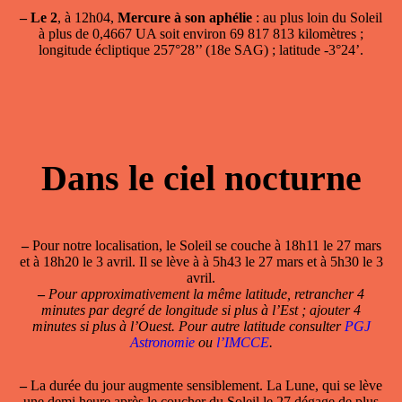
–
Le 2
, à 12h04,
Mercure à son aphélie
: au plus loin du Soleil
à plus de 0,4667 UA soit environ 69 817 813 kilomètres ;
longitude écliptique 257°28’’ (18e SAG) ; latitude -3°24’.
Dans le ciel nocturne
–
Pour notre localisation, le Soleil se couche à 18h11 le 27 mars
et à 18h20 le 3 avril. Il se lève à à 5h43 le 27 mars et à 5h30 le 3
avril.
–
Pour approximativement la même latitude, retrancher 4
minutes par degré de longitude si plus à l’Est ; ajouter 4
minutes si plus à l’Ouest. Pour autre latitude consulter
PGJ
Astronomie
ou
l’IMCCE
.
–
La durée du jour augmente sensiblement. La Lune, qui se lève
une demi heure après le coucher du Soleil le 27 dégage de plus