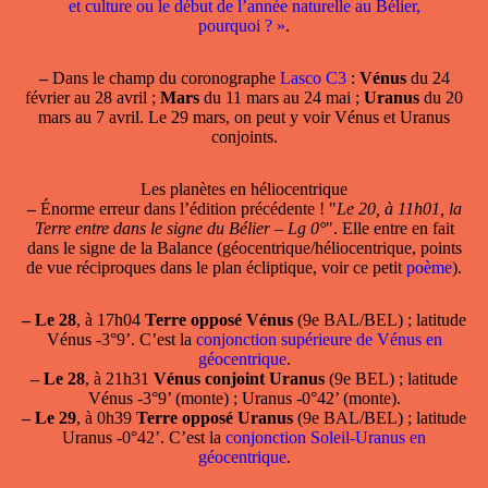
et culture ou le début de l’année naturelle au Bélier,
pourquoi ? »
.
–
Dans le champ
du coronographe
Lasco C3
:
Vénus
du 24
février au 28 avril ;
Mars
du 11 mars au 24 mai ;
Uranus
du 20
mars au 7 avril. Le 29 mars, on peut y voir Vénus et Uranus
conjoints.
Les planètes en héliocentrique
–
Énorme erreur dans l’édition précédente ! "
Le 20, à 11h01, la
Terre entre dans le signe du Bélier – Lg 0°
". Elle entre en fait
dans le signe de la Balance (géocentrique/héliocentrique, points
de vue réciproques dans le plan écliptique, voir ce petit
poème
).
–
Le 28
, à 17h04
Terre opposé Vénus
(9e BAL/BEL) ; latitude
Vénus -3°9’. C’est la
conjonction supérieure de Vénus en
géocentrique
.
–
Le 28
, à 21h31
Vénus conjoint Uranus
(9e BEL) ; latitude
Vénus -3°9’ (monte) ; Uranus -0°42’ (monte).
–
Le 29
, à 0h39
Terre opposé Uranus
(9e BAL/BEL) ; latitude
Uranus -0°42’. C’est la
conjonction Soleil-Uranus en
géocentrique
.