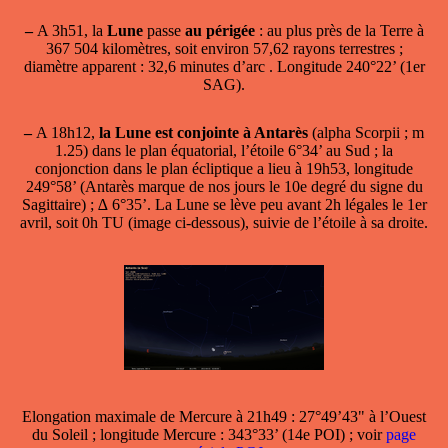
–
A 3h51, la
Lune
passe
au périgée
: au plus près de la Terre à
367 504 kilomètres, soit environ 57,62 rayons terrestres ;
diamètre apparent : 32,6 minutes d’arc . Longitude 240°22’ (1er
SAG).
–
A 18h12,
la Lune est conjointe à Antarès
(alpha Scorpii ; m
1.25) dans le plan équatorial, l’étoile 6°34’ au Sud ; la
conjonction dans le plan écliptique a lieu à 19h53, longitude
249°58’ (Antarès marque de nos jours le 10e degré du signe du
Sagittaire) ; ∆ 6°35’. La Lune se lève peu avant 2h légales le 1er
avril, soit 0h TU (image ci-dessous), suivie de l’étoile à sa droite.
Elongation maximale de Mercure
à 21h49 : 27°49’43" à l’Ouest
du Soleil ; longitude Mercure : 343°33’ (14e POI) ; voir
page