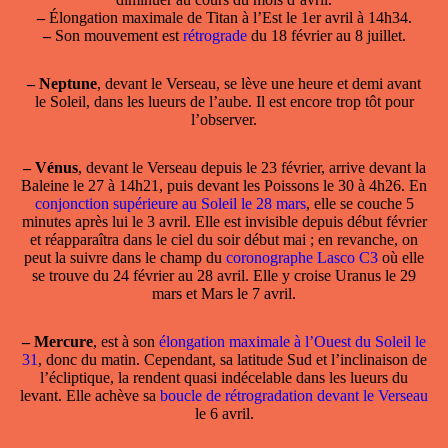
–
Élongation maximale de Titan à l’Est le 1er avril à 14h34.
–
Son mouvement est
rétrograde
du 18 février au 8 juillet.
–
Neptune
, devant le Verseau, se lève une heure et demi avant
le Soleil, dans les lueurs de l’aube. Il est encore trop tôt pour
l’observer.
–
Vénus
, devant le Verseau depuis le 23 février, arrive devant la
Baleine le 27 à 14h21, puis devant les Poissons le 30 à 4h26. En
conjonction supérieure au Soleil le 28 mars
, elle se couche 5
minutes après lui le 3 avril. Elle est invisible depuis début février
et réapparaîtra dans le ciel du soir début mai ; en revanche, on
peut la suivre dans le champ du
coronographe Lasco C3
où elle
se trouve du 24 février au 28 avril. Elle y croise Uranus le 29
mars et Mars le 7 avril.
–
Mercure
, est à son
élongation maximale à l’Ouest du Soleil le
31
, donc du matin. Cependant, sa latitude Sud et l’inclinaison de
l’écliptique, la rendent quasi indécelable dans les lueurs du
levant. Elle achève sa
boucle de rétrogradation devant le Verseau
le 6 avril.