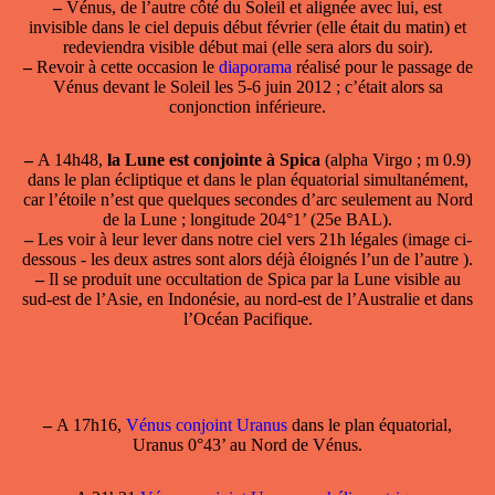
–
Vénus, de l’autre côté du Soleil et alignée avec lui, est
invisible dans le ciel depuis début février (elle était du matin) et
redeviendra visible début mai (elle sera alors du soir).
–
Revoir à cette occasion le
diaporama
réalisé pour le passage de
Vénus devant le Soleil les 5-6 juin 2012 ; c’était alors sa
conjonction inférieure.
–
A 14h48,
la Lune est conjointe à Spica
(alpha Virgo ; m 0.9)
dans le plan écliptique et dans le plan équatorial simultanément,
car l’étoile n’est que quelques secondes d’arc seulement au Nord
de la Lune ; longitude 204°1’ (25e BAL).
–
Les voir à leur lever dans notre ciel vers 21h légales (image ci-
dessous - les deux astres sont alors déjà éloignés l’un de l’autre ).
–
Il se produit une occultation de Spica par la Lune visible au
sud-est de l’Asie, en Indonésie, au nord-est de l’Australie et dans
l’Océan Pacifique.
–
A 17h16,
Vénus conjoint Uranus
dans le plan équatorial,
Uranus 0°43’ au Nord de Vénus.