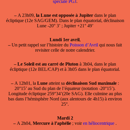
spéciale PGJ
.
–
A 23h09,
la Lune est opposée à Jupiter
dans le plan
écliptique (12e SAG/GEM). Dans le plan équatorial, déclinaison
Lune -20° 3’ ; Jupiter +21° 49’
Lundi 1er avril
,
–
Un petit rappel sur l’histoire du
Poisson d’Avril
qui nous fait
revisiter celle de notre calendrier.
–
Le Soleil est au carré de Pluton
à 3h04, dans le plan
écliptique (12e BEL/CAP) et à 3h05 dans le plan équatorial.
–
A 12h01, la
Lune
atteint sa
déclinaison Sud maximale
:
20°15’ au Sud du plan de l’équateur (notation -20°15’).
Longitude écliptique 259°34’(20e SAG). Elle culmine au plus
bas dans l’hémisphère Nord (aux alentours de 4h15) à environ
25°.
Mardi 2
–
A 2h04,
Mercure à l’aphélie
; voir
en héliocentrique
.