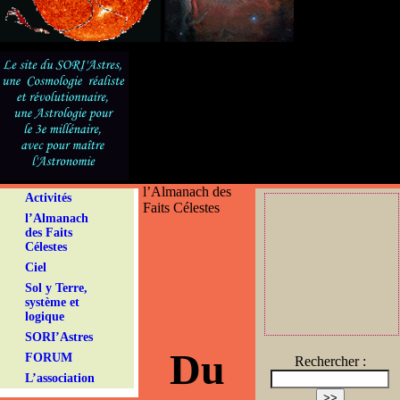
l’Almanach des
Activités
Faits Célestes
l’Almanach
des Faits
Célestes
Ciel
Sol y Terre,
système et
logique
SORI’Astres
Du
FORUM
Rechercher :
L’association