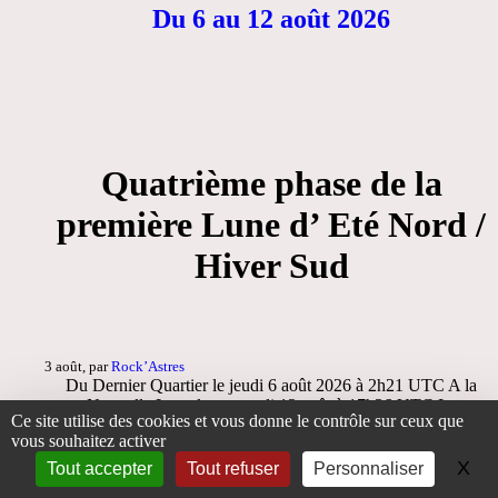
Du 6 au 12 août 2026
Quatrième phase de la
première Lune d’ Eté Nord /
Hiver Sud
3 août, par
Rock’Astres
Du Dernier Quartier le jeudi 6 août 2026 à 2h21 UTC A la
Nouvelle Lune le mercredi 12 août à 17h36 UTC La
Ce site utilise des cookies et vous donne le contrôle sur ceux que
chronologie des Faits Célestes de la période dans la fiche résumé
vous souhaitez activer
imprimable (…)
X
Ma
Tout accepter
Tout refuser
Personnaliser