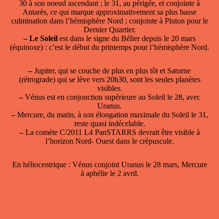
30 à son noeud ascendant ; le 31, au périgée, et conjointe à
Antarès, ce qui marque approximativement sa plus basse
culmination dans l’hémisphère Nord ; conjointe à Pluton pour le
Dernier Quartier.
–
Le Soleil
est dans le signe du Bélier depuis le 20 mars
(équinoxe) : c’est le début du printemps pour l’hémisphère Nord.
–
Jupiter, qui se couche de plus en plus tôt et Saturne
(rétrograde) qui se lève vers 20h30, sont les seules planètes
visibles.
–
Vénus est en conjonction supérieure au Soleil le 28, avec
Uranus.
–
Mercure, du matin, à son élongation maximale du Soleil le 31,
reste quasi indécelable.
–
La comète C/2011 L4 PanSTARRS devrait être visible à
l’horizon Nord- Ouest dans le crépuscule.
En héliocentrique : Vénus conjoint Uranus le 28 mars, Mercure
à aphélie le 2 avril.