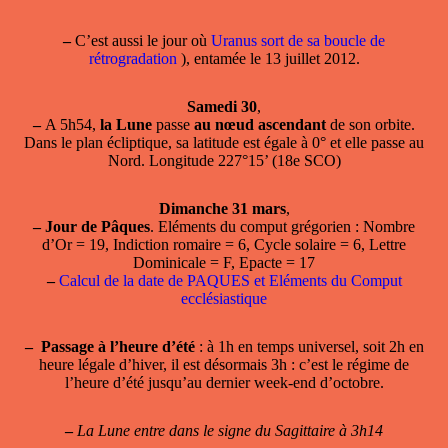
–
C’est aussi le jour où
Uranus sort de sa boucle de
rétrogradation
), entamée le 13 juillet 2012.
Samedi 30
,
–
A 5h54,
la Lune
passe
au nœud ascendant
de son orbite.
Dans le plan écliptique, sa latitude est égale à 0° et elle passe au
Nord. Longitude 227°15’ (18e SCO)
Dimanche 31 mars
,
–
Jour de Pâques
. Eléments du comput grégorien : Nombre
d’Or = 19, Indiction romaire = 6, Cycle solaire = 6, Lettre
Dominicale = F, Epacte = 17
–
Calcul de la date de PAQUES et Eléments du Comput
ecclésiastique
–
Passage à l’heure d’été
: à 1h en temps universel, soit 2h en
heure légale d’hiver, il est désormais 3h : c’est le régime de
l’heure d’été jusqu’au dernier week-end d’octobre.
–
La Lune entre dans le signe du Sagittaire à 3h14