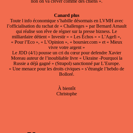
non on va crever comme des chiens ».
Canard plus
Toute l info économique s’habille désormais en LVMH avec
l’officialisation du rachat de « Challenges » par Bernard Arnault
qui réalise son rêve de régner sur la presse bizness. Le
milliardaire détient « Investir » « Les Échos » « L’Agefi »,
« Pour l’Eco », « L’Opinion », « boursier.com » et « Mieux
vivre votre argent »
Le JDD (4/1) pousse un cri du cœur pour defendre Xavier
Moreau auteur de l’inoubliable livre « Ukraine -Pourquoi la
Russie a déjà gagné » (Strapol) sanctionné par L’Europe.
« Une menace pour les droits civiques » s’étrangle l’hebdo de
Bolloré.
À bientôt
Christophe