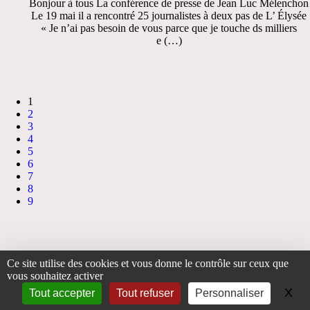
Bonjour à tous La conférence de presse de Jean Luc Mélenchon
Le 19 mai il a rencontré 25 journalistes à deux pas de L’ Élysée
« Je n’ai pas besoin de vous parce que je touche ds milliers
e (…)
1
2
3
4
5
6
7
8
9
Accueil
>
L’association
>
Les études de Christophe
> Petites nouvelles du lundi 12
Ce site utilise des cookies et vous donne le contrôle sur ceux que
janvier 2026
vous souhaitez activer
X
Ma
Tout accepter
Tout refuser
Personnaliser
Plan du site
|
Espace privé
|
|
contact
|
accueil