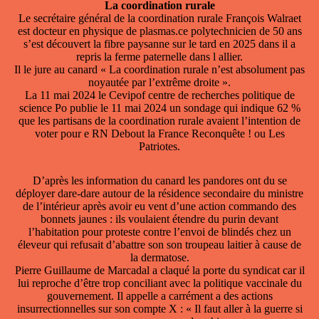
La coordination rurale
Le secrétaire général de la coordination rurale François Walraet
est docteur en physique de plasmas.ce polytechnicien de 50 ans
s’est découvert la fibre paysanne sur le tard en 2025 dans il a
repris la ferme paternelle dans l allier.
Il le jure au canard « La coordination rurale n’est absolument pas
noyautée par l’extrême droite ».
La 11 mai 2024 le Cevipof centre de recherches politique de
science Po publie le 11 mai 2024 un sondage qui indique 62 %
que les partisans de la coordination rurale avaient l’intention de
voter pour e RN Debout la France Reconquête ! ou Les
Patriotes.
D’après les information du canard les pandores ont du se
déployer dare-dare autour de la résidence secondaire du ministre
de l’intérieur après avoir eu vent d’une action commando des
bonnets jaunes : ils voulaient étendre du purin devant
l’habitation pour proteste contre l’envoi de blindés chez un
éleveur qui refusait d’abattre son son troupeau laitier à cause de
la dermatose.
Pierre Guillaume de Marcadal a claqué la porte du syndicat car il
lui reproche d’être trop conciliant avec la politique vaccinale du
gouvernement. Il appelle a carrément a des actions
insurrectionnelles sur son compte X : « Il faut aller à la guerre si