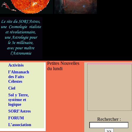
Petites Nouvelles
Activités
du lundi
l’Almanach
des Faits
Célestes
Ciel
Sol y Terre,
système et
logique
SORI’Astres
FORUM
Rechercher :
L’association