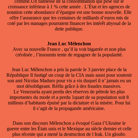
centime.Un faiblesse de la consommation qui pèse sur le
croissance inférieur à 1 % cette année . L’État et les agences de
notation cette abondance d’épargne est une bonne nouvelle. Elle
offre l’assurance que les centaines de milliards d’euros mis de
coté par les manages pourraient financer les intérêt abyssal de la
dette publique.
Jean Luc Mélenchon
Avec sa nouvelle France , qu’il la voit bigarrée et non plus
créolisée , l’insoumis tente de regagner de la popularité.
Jean Luc Mélenchon a pris la parole le 3 janvier place de la
République Il fustigé un coup de la CIA mais aussi pour soutenir
son ami Nicolas Maduro pour vis a vis duquel il n’ jamais eu un
mot désobligeant. Réélu grâce à des fraudes massives.
Le Venezuela ayant perdu des réserves de pétrole les plus
importantes du mode et a perdu 1quart de sa population soit 8
millions d’habitants épuisé par la dictature et la misère. Pour lui
il s’agit de la propagande américaine.
Dans son discours Mélenchon a évoqué Gaza l’Ukraine le
guerre entre les États unis et le Mexique au siècle dernier et celle
plus récente qui a mené la destruction de l Irak. Un gloubi-