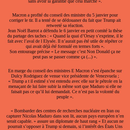
sans avoir la garantie que cela marche ».
Macron a profité du conseil des ministre du 5 janvier pour
corriger le tir. Il a tenté de se dédouaner du fait que Trump ait
retweeté sa réaction.
Jean Noël Barrot a défendu le 6 janvier en petit comité la thèse
du partage des taches : « Quand la quai d’Orsay s’exprime, il le
fait avec l’aval de l Elysée. Il n’aurait pas été utile de répéter ce
qui avait déjà été formulé en termes forts ».
Son entourage précise « Le message c’est Non Donald ça ne
peut pas se passer comme ça (...) ».
En marge du conseil des ministres E Macron s’est épanche sur
Dulcy Rodriguez de venue vice présidente de Venezvuela ;
« Trump a t il estimé s’est entendu avec elle sur le pétrole en la
menaçant de lui faire subir la même sort que Maduro si elle ne
faisait pas ce qu’il lui demandait. Ce n’est pas la volonté du
peuple ».
« Bombarder des centres de recherches nucléaire en Iran ou
capturer Nicolas Maduro dans son lit, aucun pays européen n’en
serait capable. » assure un diplomate de haut rang « Et aucun ne
pourrait s’opposer à Trump si demain, si l’intérêt des États Uns