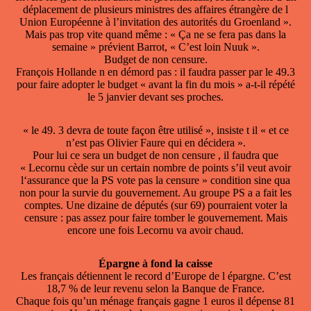
déplacement de plusieurs ministres des affaires étrangère de l
Union Européenne à l’invitation des autorités du Groenland ».
Mais pas trop vite quand même : « Ça ne se fera pas dans la
semaine » prévient Barrot, « C’est loin Nuuk ».
Budget de non censure.
François Hollande n en démord pas : il faudra passer par le 49.3
pour faire adopter le budget « avant la fin du mois » a-t-il répété
le 5 janvier devant ses proches.
« le 49. 3 devra de toute façon être utilisé », insiste t il « et ce
n’est pas Olivier Faure qui en décidera ».
Pour lui ce sera un budget de non censure , il faudra que
« Lecornu cède sur un certain nombre de points s’il veut avoir
l‘assurance que la PS vote pas la censure » condition sine qua
non pour la survie du gouvernement. Au groupe PS a a fait les
comptes. Une dizaine de députés (sur 69) pourraient voter la
censure : pas assez pour faire tomber le gouvernement. Mais
encore une fois Lecornu va avoir chaud.
Épargne à fond la caisse
Les français détiennent le record d’Europe de l épargne. C’est
18,7 % de leur revenu selon la Banque de France.
Chaque fois qu’un ménage français gagne 1 euros il dépense 81