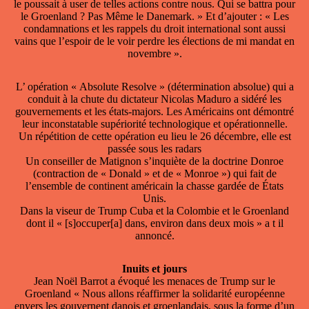
le poussait à user de telles actions contre nous. Qui se battra pour
le Groenland ? Pas Même le Danemark. » Et d’ajouter : « Les
condamnations et les rappels du droit international sont aussi
vains que l’espoir de le voir perdre les élections de mi mandat en
novembre ».
L’ opération « Absolute Resolve » (détermination absolue) qui a
conduit à la chute du dictateur Nicolas Maduro a sidéré les
gouvernements et les états-majors. Les Américains ont démontré
leur inconstatable supériorité technologique et opérationnelle.
Un répétition de cette opération eu lieu le 26 décembre, elle est
passée sous les radars
Un conseiller de Matignon s’inquiète de la doctrine Donroe
(contraction de « Donald » et de « Monroe ») qui fait de
l’ensemble de continent américain la chasse gardée de États
Unis.
Dans la viseur de Trump Cuba et la Colombie et le Groenland
dont il « [s]occuper[a] dans, environ dans deux mois » a t il
annoncé.
Inuits et jours
Jean Noël Barrot a évoqué les menaces de Trump sur le
Groenland « Nous allons réaffirmer la solidarité européenne
envers les gouvernent danois et groenlandais, sous la forme d’un