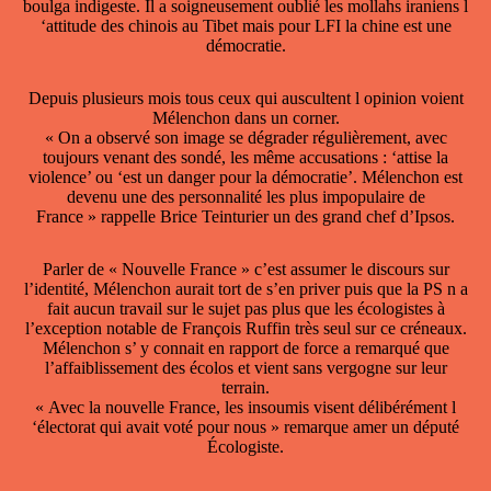
boulga indigeste. Il a soigneusement oublié les mollahs iraniens l
‘attitude des chinois au Tibet mais pour LFI la chine est une
démocratie.
Depuis plusieurs mois tous ceux qui auscultent l opinion voient
Mélenchon dans un corner.
« On a observé son image se dégrader régulièrement, avec
toujours venant des sondé, les même accusations : ‘attise la
violence’ ou ‘est un danger pour la démocratie’. Mélenchon est
devenu une des personnalité les plus impopulaire de
France » rappelle Brice Teinturier un des grand chef d’Ipsos.
Parler de « Nouvelle France » c’est assumer le discours sur
l’identité, Mélenchon aurait tort de s’en priver puis que la PS n a
fait aucun travail sur le sujet pas plus que les écologistes à
l’exception notable de François Ruffin très seul sur ce créneaux.
Mélenchon s’ y connait en rapport de force a remarqué que
l’affaiblissement des écolos et vient sans vergogne sur leur
terrain.
« Avec la nouvelle France, les insoumis visent délibérément l
‘électorat qui avait voté pour nous » remarque amer un député
Écologiste.