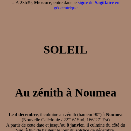
–
A 23h39,
Mercure
, entre dans le
signe
du
Sagittaire
en
géocentrique
SOLEIL
Au zénith à Noumea
Le
4 décembre
, il culmine au zénith (hauteur 90°) à
Noumea
(Nouvelle Calédonie / 22°16’ Sud, 166°27’ Est)
A partir de cette date et jusqu’au
8 janvier
, il culmine du côté du
Sud, à 88° de hauteur le jour du solstice de décembre,