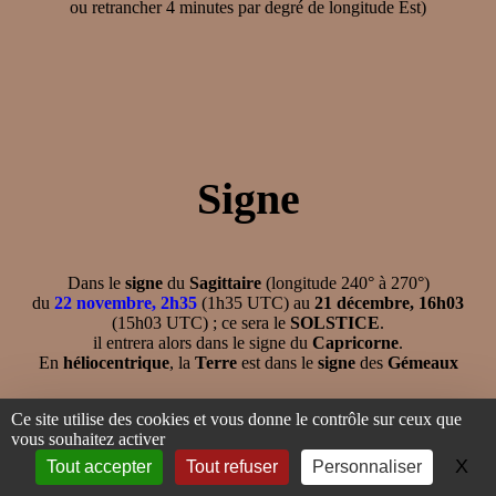
ou retrancher 4 minutes par degré de longitude Est)
Signe
Dans le
signe
du
Sagittaire
(longitude 240° à 270°)
du
22 novembre, 2h35
(1h35 UTC) au
21 décembre, 16h03
(15h03 UTC) ; ce sera le
SOLSTICE
.
il entrera alors dans le signe du
Capricorne
.
En
héliocentrique
, la
Terre
est dans le
signe
des
Gémeaux
Signe
Ce site utilise des cookies et vous donne le contrôle sur ceux que
du
vous souhaitez activer
X
Ma
Tout accepter
Tout refuser
Personnaliser