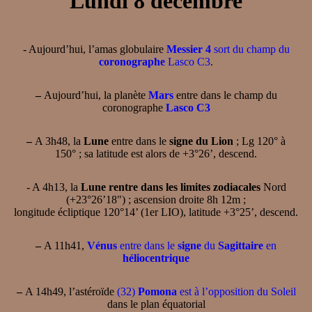
Lundi 8 décembre
- Aujourd’hui, l’amas globulaire
Messier 4
sort du champ du
coronographe
Lasco C3
.
–
Aujourd’hui, la planète
Mars
entre dans le champ du
coronographe
Lasco C3
–
A 3h48, la
Lune
entre dans le
signe du Lion
; Lg 120° à
150° ; sa latitude est alors de +3°26’, descend.
- A 4h13, la
Lune rentre dans les limites zodiacales
Nord
(+23°26’18") ; ascension droite 8h 12m ;
longitude écliptique 120°14’ (1er LIO), latitude +3°25’, descend.
–
A 11h41,
Vénus
entre dans le
signe
du
Sagittaire
en
héliocentrique
–
A 14h49, l’astéroïde
(32)
Pomona
est à l’opposition du Soleil
dans le plan équatorial