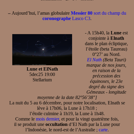
–
Aujourd’hui, l’amas globulaire
Messier 80
sort du champ du
coronographe
Lasco C3
.
- A 15h40, la
Lune
est
conjointe à
Elnath
dans le plan écliptique,
l’étoile (beta Taureau)
0°27’ au Nord.
El Nath
(Beta Tauri)
marque de nos jours,
Lune et ElNath
en raison de la
5dec25 19:00
précession des
Stellarium
équinoxes, le 23e
degré du signe des
Gémeaux - longitude
moyenne de la date 82°56’38"]
La nuit du 5 au 6 décembre, pour notre localisation, Elnath se
lève à 17h06, la Lune à 17h18 ;
l’étoile culmine à 1h19, la Lune à 1h48.
Comme le
mois dernier
, et pour la vingt quatrième fois,
il se produit une
occultation
d’El Nath par la Lune pour
l’Indonésie, le nord-est de l’Australie ;
carte
.