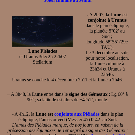
Soleil culmine au zénith
- A 2h07, la
Lune
est
conjointe à Uranus
dans le plan écliptique,
la planète 5°02’ au
Sud ;
longitude 58°55’ (29e
TAU).
Lune Pléiades
Le 3 décembre au soir,
et Uranus 3dec25 22h07
pour notre localisation,
Stellarium
la Lune culmine à
23h34 et Uranus à
23h46.
Uranus se couche le 4 décembre à 7h11 et la Lune à 7h46.
–
A 3h48, la
Lune
entre dans le
signe des Gémeaux
; Lg 60° à
90° ; sa latitude est alors de +4°51’, monte.
- A 4h12, la
Lune est
conjointe aux Pléiades
dans le plan
écliptique, l’amas ouvert (Messier 45) 0°42’ au Sud.
L’amas des Pléiades marque, de nos jours, en raison de la
précession des équinoxes, le 1er degré du signe des Gémeaux ;