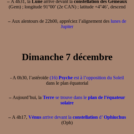
–
A 4h31, la
Lune
arrive devant la
constellation des Gémeaux
(Gem) ; longitude 91°00’ (2e CAN) ; latitude +4°46’, descend
–
Aux alentours de 22h00, appréciez l’alignement des
lunes de
Jupiter
Dimanche 7 décembre
- A 0h30, l’astéroïde
(16)
Psyche
est à l’opposition du Soleil
dans le plan équatorial
–
Aujourd’hui, la
Terre
se trouve dans le
plan de l’équateur
solaire
–
A 4h17,
Vénus
arrive devant la
constellation
d’
Ophiuchus
(Oph)