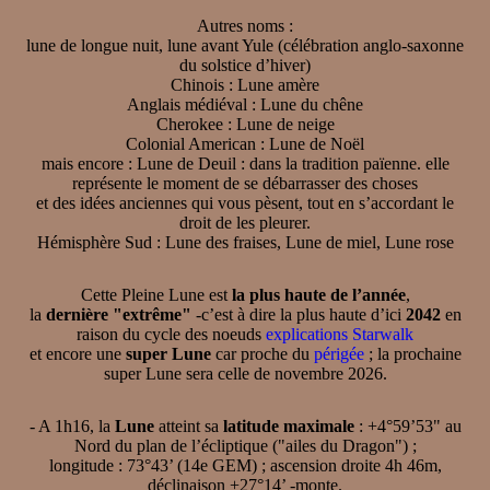
Autres noms :
lune de longue nuit, lune avant Yule (célébration anglo-saxonne
du solstice d’hiver)
Chinois : Lune amère
Anglais médiéval : Lune du chêne
Cherokee : Lune de neige
Colonial American : Lune de Noël
mais encore : Lune de Deuil : dans la tradition païenne. elle
représente le moment de se débarrasser des choses
et des idées anciennes qui vous pèsent, tout en s’accordant le
droit de les pleurer.
Hémisphère Sud : Lune des fraises, Lune de miel, Lune rose
Cette Pleine Lune est
la plus haute de l’année
,
la
dernière "extrême"
-c’est à dire la plus haute d’ici
2042
en
raison du cycle des noeuds
explications Starwalk
et encore une
super Lune
car proche du
périgée
; la prochaine
super Lune sera celle de novembre 2026.
- A 1h16, la
Lune
atteint sa
latitude maximale
: +4°59’53" au
Nord du plan de l’écliptique ("ailes du Dragon") ;
longitude : 73°43’ (14e GEM) ; ascension droite 4h 46m,
déclinaison +27°14’ -monte.