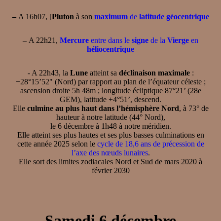
–
A 16h07, [
Pluton
à son
maximum
de
latitude géocentrique
–
A 22h21,
Mercure
entre dans le
signe
de la
Vierge
en
héliocentrique
- A 22h43, la
Lune
atteint sa
déclinaison maximale
:
+28°15’52" (Nord) par rapport au plan de l’équateur céleste ;
ascension droite 5h 48m ; longitude écliptique 87°21’ (28e
GEM), latitude +4°51’, descend.
Elle
culmine au plus haut dans l’hémisphère Nord
, à 73° de
hauteur à notre latitude (44° Nord),
le 6 décembre à 1h48 à notre méridien.
Elle atteint ses plus hautes et ses plus basses culminations en
cette année 2025 selon le
cycle de 18,6 ans de précession de
l’axe des nœuds lunaires
.
Elle sort des limites zodiacales Nord et Sud de mars 2020 à
février 2030
Samedi 6 décembre