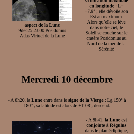
sa
libration maximale
en longitude
: L=
+7,9° ; elle dévoile son
Est au maximum.
Alors qu’elle se lève
aspect de la Lune
dans notre ciel, le
9dec25 23:00 Posidonius
Soleil se couche sur le
Atlas Virtuel de la Lune
cratère Posidonius au
Nord de la mer de la
Sérénité
Mercredi 10 décembre
- A 8h20, la
Lune
entre dans le
signe de la Vierge
; Lg 150° à
180° ; sa latitude est alors de +1°08’, descend.
- A 8h41,
la Lune est
conjointe à Régulus
dans le plan écliptique,