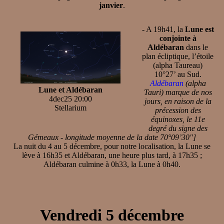
janvier
.
- A 19h41, la
Lune est
conjointe à
Aldébaran
dans le
plan écliptique, l’étoile
(alpha Taureau)
10°27’ au Sud.
Aldébaran
(alpha
Lune et Aldébaran
Tauri) marque de nos
4dec25 20:00
jours, en raison de la
Stellarium
précession des
équinoxes, le 11e
degré du signe des
Gémeaux - longitude moyenne de la date 70°09’30"]
La nuit du 4 au 5 décembre, pour notre localisation, la Lune se
lève à 16h35 et Aldébaran, une heure plus tard, à 17h35 ;
Aldébaran culmine à 0h33, la Lune à 0h40.
Vendredi 5 décembre