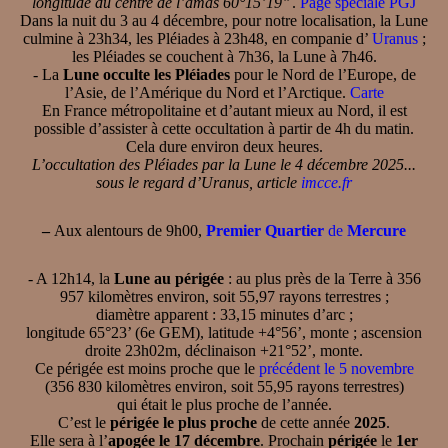
longitude du centre de l’amas 60°15’19’’
.
Page spéciale PGJ
Dans la nuit du 3 au 4 décembre, pour notre localisation, la Lune
culmine à 23h34, les Pléiades à 23h48, en companie d’
Uranus
;
les Pléiades se couchent à 7h36, la Lune à 7h46.
- La
Lune occulte les Pléiades
pour le Nord de l’Europe, de
l’Asie, de l’Amérique du Nord et l’Arctique.
Carte
En France métropolitaine et d’autant mieux au Nord, il est
possible d’assister à cette occultation à partir de 4h du matin.
Cela dure environ deux heures.
L’occultation des Pléiades par la Lune le 4 décembre 2025...
sous le regard d’Uranus, article
imcce.fr
–
Aux alentours de 9h00,
Premier Quartier
de
Mercure
- A 12h14, la
Lune au périgée
: au plus près de la Terre à 356
957 kilomètres environ, soit 55,97 rayons terrestres ;
diamètre apparent : 33,15 minutes d’arc ;
longitude 65°23’ (6e GEM), latitude +4°56’, monte ; ascension
droite 23h02m, déclinaison +21°52’, monte.
Ce périgée est moins proche que le
précédent le 5 novembre
(356 830 kilomètres environ, soit 55,95 rayons terrestres)
qui était le plus proche de l’année.
C’est le
périgée le plus proche
de cette année
2025
.
Elle sera à l’
apogée le 17 décembre
. Prochain
périgée
le
1er