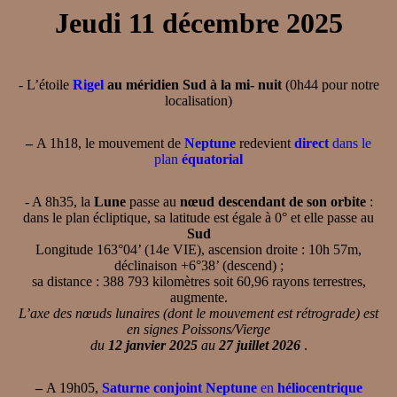
Jeudi 11 décembre 2025
- L’étoile
Rigel
au méridien Sud à la mi- nuit
(0h44 pour notre
localisation)
–
A 1h18, le mouvement de
Neptune
redevient
direct
dans le
plan
équatorial
- A 8h35, la
Lune
passe au
nœud descendant de son orbite
:
dans le plan écliptique, sa latitude est égale à 0° et elle passe au
Sud
Longitude 163°04’ (14e VIE), ascension droite : 10h 57m,
déclinaison +6°38’ (descend) ;
sa distance : 388 793 kilomètres soit 60,96 rayons terrestres,
augmente.
L’axe des nœuds lunaires (dont le mouvement est rétrograde) est
en signes Poissons/Vierge
du
12 janvier 2025
au
27 juillet 2026
.
–
A 19h05,
Saturne conjoint Neptune
en
héliocentrique