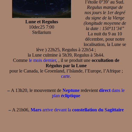
l’étoile 0°39’ au Sud.
Regulus marque de
nos jours le 1er degré
du signe de la Vierge
Lune et Regulus
(longitude moyenne de
10dec25 7:00
la date : 150°11’34’’
Stellarium
La nuit du 9 au 10
décembre, pour notre
localisation, la Lune se
lève ) 22h25, Regulus à 22h54 ;
la Lune culmine à 5h39, Regulus à 5h44.
Comme
le mois dernier
, , il se produit une
occultation de
Régulus par la Lune
pour le Canada, le Groenland, l’Islande, l’Europe, l’Afrique ;
carte
.
–
A 13h20, le mouvement de
Neptune
redevient
direct
dans le
plan
écliptique
–
A 21h06,
Mars
arrive devant la
constellation du Sagittaire