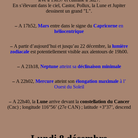
En s’élevant dans le ciel, Castor, Pollux, la Lune et Jupiter
dessinent un grand "L".
–
A 17h52,
Mars
entre dans le signe du
Capricorne
en
héliocentrique
–
A partir d’aujourd’hui et jusqu’au 22 décembre, la
lumière
zodiacale
est potentiellement visible aux alentours de 19h00.
–
A 21h18,
Neptune
atteint sa
déclinaison minimale
–
A 22h02,
Mercure
atteint son
élongation maximale
à l’
Ouest du Soleil
–
A 22h40, la
Lune
arrive devant la
constellation du Cancer
(Cnc) ; longitude 116°56’ (27e CAN) ; latitude +3°37’, descend