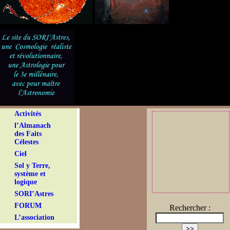
Activités
l’Almanach
des Faits
Célestes
Ciel
Sol y Terre,
système et
logique
SORI’Astres
FORUM
Rechercher :
L’association