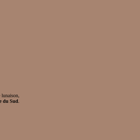
 lunaison,
e du Sud
.