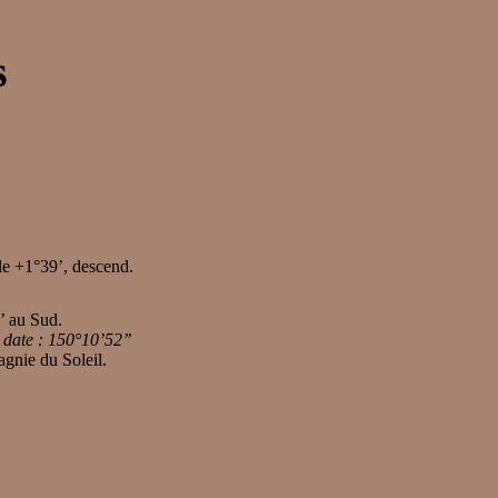
s
 de +1°39’, descend.
0’ au Sud.
 date : 150°10’52’’
agnie du Soleil.