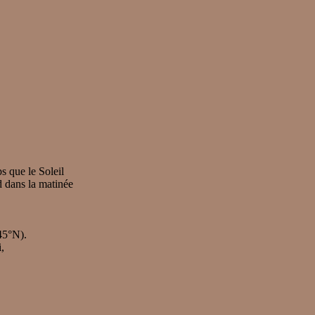
 que le Soleil
rd dans la matinée
45°N).
,