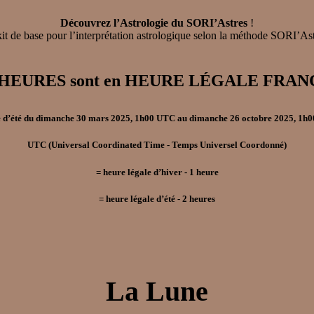
Découvrez l’Astrologie du SORI’Astres
!
 kit de base pour l’interprétation astrologique selon la méthode SORI’As
, les HEURES sont en HEURE LÉGALE F
 d’été
du
dimanche 30 mars 2025, 1h00 UTC
au
dimanche 26 octobre 2025, 1h
UTC
(Universal Coordinated Time - Temps Universel Coordonné)
=
heure légale d’hiver
- 1
heure
=
heure légale d’été
- 2
heures
La Lune