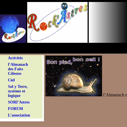
Panneau de gestion des cookies
Activités
l’Almanach
des Faits
Célestes
Ciel
Sol y Terre,
système et
l’Almanach de
logique
SORI’Astres
FORUM
L’association