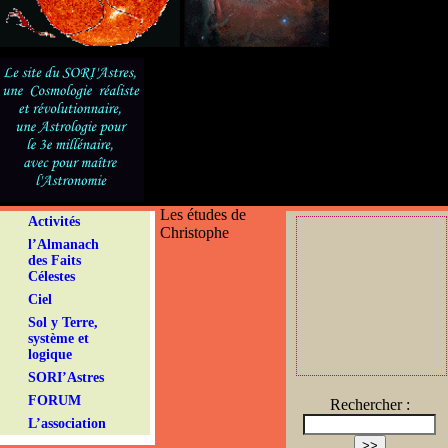
Les études de
Activités
Christophe
l’Almanach
des Faits
Célestes
Ciel
Sol y Terre,
système et
logique
SORI’Astres
FORUM
Rechercher :
L’association